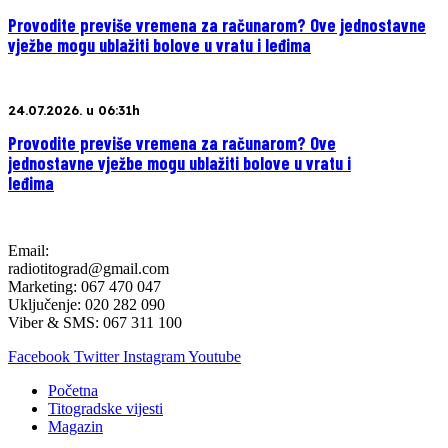
Provodite previše vremena za računarom? Ove jednostavne
vježbe mogu ublažiti bolove u vratu i leđima
24.07.2026. u 06:31h
Provodite previše vremena za računarom? Ove
jednostavne vježbe mogu ublažiti bolove u vratu i
leđima
Email:
radiotitograd@gmail.com
Marketing: 067 470 047
Uključenje: 020 282 090
Viber & SMS: 067 311 100
Facebook
Twitter
Instagram
Youtube
Početna
Titogradske vijesti
Magazin