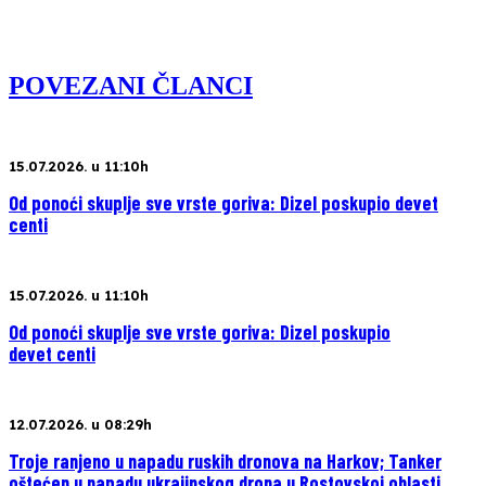
POVEZANI ČLANCI
15.07.2026. u 11:10h
Od ponoći skuplje sve vrste goriva: Dizel poskupio devet
centi
15.07.2026. u 11:10h
Od ponoći skuplje sve vrste goriva: Dizel poskupio
devet centi
12.07.2026. u 08:29h
Troje ranjeno u napadu ruskih dronova na Harkov; Tanker
oštećen u napadu ukrajinskog drona u Rostovskoj oblasti