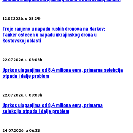
12.07.2026. u 08:29h
Troje ranjeno u napadu ruskih dronova na Harkov;
Tanker oštećen u napadu ukrajinskog drona u
Rostovskoj oblasti
22.07.2026. u 08:08h
Uprkos ulaganjima od 8,4 miliona eura, primarna selekcija
otpada i dalje problem
22.07.2026. u 08:08h
Uprkos ulaganjima od 8,4 miliona eura, primarna
selekcija otpada i dalje problem
24.07.2026. u 06:31h