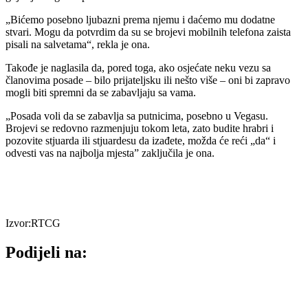
„Bićemo posebno ljubazni prema njemu i daćemo mu dodatne
stvari. Mogu da potvrdim da su se brojevi mobilnih telefona zaista
pisali na salvetama“, rekla je ona.
Takođe je naglasila da, pored toga, ako osjećate neku vezu sa
članovima posade – bilo prijateljsku ili nešto više – oni bi zapravo
mogli biti spremni da se zabavljaju sa vama.
„Posada voli da se zabavlja sa putnicima, posebno u Vegasu.
Brojevi se redovno razmenjuju tokom leta, zato budite hrabri i
pozovite stjuarda ili stjuardesu da izađete, možda će reći „da“ i
odvesti vas na najbolja mjesta” zaključila je ona.
Izvor:RTCG
Podijeli na: