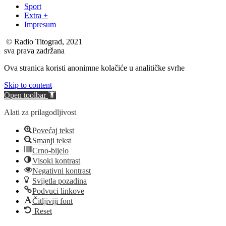
Sport
Extra +
Impresum
© Radio Titograd, 2021
sva prava zadržana
Ova stranica koristi anonimne kolačiće u analitičke svrhe
Skip to content
Open toolbar
Alati za prilagodljivost
Povećaj tekst
Smanji tekst
Crno-bijelo
Visoki kontrast
Negativni kontrast
Svijetla pozadina
Podvuci linkove
Čitljiviji font
Reset