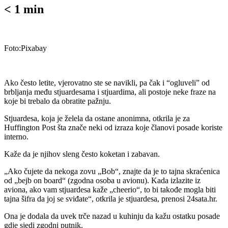
< 1
min
Foto:Pixabay
Ako često letite, vjerovatno ste se navikli, pa čak i “ogluveli” od
brbljanja među stjuardesama i stjuardima, ali postoje neke fraze na
koje bi trebalo da obratite pažnju.
Stjuardesa, koja je želela da ostane anonimna, otkrila je za
Huffington Post šta znače neki od izraza koje članovi posade koriste
interno.
Kaže da je njihov sleng često koketan i zabavan.
„Ako čujete da nekoga zovu „Bob“, znajte da je to tajna skraćenica
od „bejb on board“ (zgodna osoba u avionu). Kada izlazite iz
aviona, ako vam stjuardesa kaže „cheerio“, to bi takođe mogla biti
tajna šifra da joj se sviđate“, otkrila je stjuardesa, prenosi 24sata.hr.
Ona je dodala da uvek trče nazad u kuhinju da kažu ostatku posade
gdje sjedi zgodni putnik.