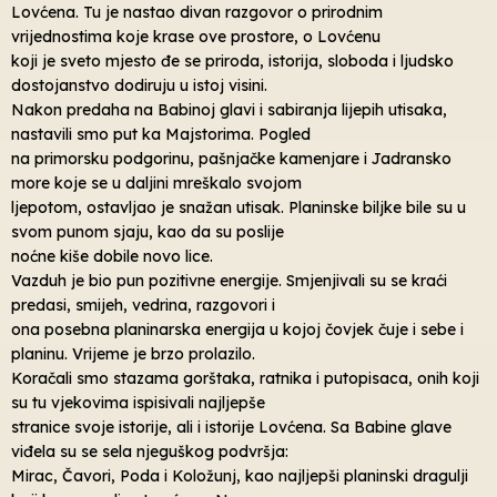
Lovćena. Tu je nastao divan razgovor o prirodnim
vrijednostima koje krase ove prostore, o Lovćenu
koji je sveto mjesto đe se priroda, istorija, sloboda i ljudsko
dostojanstvo dodiruju u istoj visini.
Nakon predaha na Babinoj glavi i sabiranja lijepih utisaka,
nastavili smo put ka Majstorima. Pogled
na primorsku podgorinu, pašnjačke kamenjare i Jadransko
more koje se u daljini mreškalo svojom
ljepotom, ostavljao je snažan utisak. Planinske biljke bile su u
svom punom sjaju, kao da su poslije
noćne kiše dobile novo lice.
Vazduh je bio pun pozitivne energije. Smjenjivali su se kraći
predasi, smijeh, vedrina, razgovori i
ona posebna planinarska energija u kojoj čovjek čuje i sebe i
planinu. Vrijeme je brzo prolazilo.
Koračali smo stazama gorštaka, ratnika i putopisaca, onih koji
su tu vjekovima ispisivali najljepše
stranice svoje istorije, ali i istorije Lovćena. Sa Babine glave
viđela su se sela njeguškog podvršja:
Mirac, Čavori, Poda i Koložunj, kao najljepši planinski dragulji