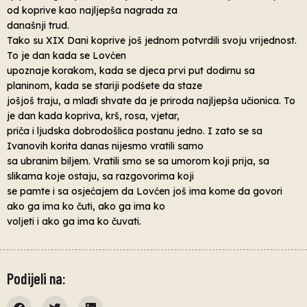
od koprive kao najljepša nagrada za
današnji trud.
Tako su XIX Dani koprive još jednom potvrdili svoju vrijednost.
To je dan kada se Lovćen
upoznaje korakom, kada se djeca prvi put dodirnu sa
planinom, kada se stariji podśete da staze
jošjoš traju, a mlađi shvate da je priroda najljepša učionica. To
je dan kada kopriva, krš, rosa, vjetar,
priča i ljudska dobrodošlica postanu jedno. I zato se sa
Ivanovih korita danas nijesmo vratili samo
sa ubranim biljem. Vratili smo se sa umorom koji prija, sa
slikama koje ostaju, sa razgovorima koji
se pamte i sa osjećajem da Lovćen još ima kome da govori
ako ga ima ko čuti, ako ga ima ko
voljeti i ako ga ima ko čuvati.
Podijeli na: