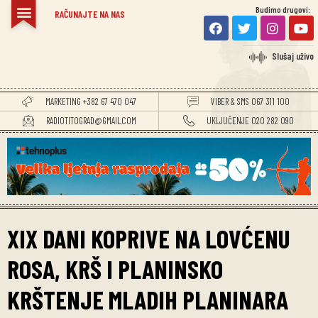
Budimo drugovi:
RAČUNAJTE NA NAS
Slušaj uživo
MARKETING +382 67 470 047
VIBER & SMS 067 311 100
RADIOTITOGRAD@GMAIL.COM
UKLJUČENJE 020 282 090
XIX DANI KOPRIVE NA LOVĆENU
ROSA, KRŠ I PLANINSKO
KRŠTENJE MLADIH PLANINARA