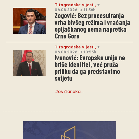
Titogradske vijesti
,
06.08.2026. u 11:36h
Zogović: Bez procesuiranja
vrha bivšeg režima i vraćanja
opljačkanog nema napretka
Crne Gore
Titogradske vijesti
,
06.08.2026. u 10:53h
Ivanović: Evropska unija ne
briše identitet, već pruža
priliku da ga predstavimo
svijetu
Još članaka…