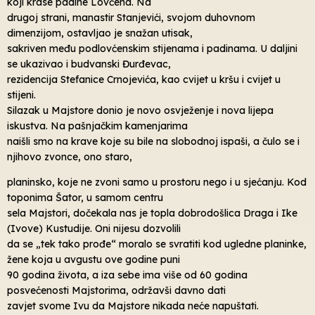
koji krase padine Lovćena. Na
drugoj strani, manastir Stanjevići, svojom duhovnom
dimenzijom, ostavljao je snažan utisak,
sakriven među podlovćenskim stijenama i padinama. U daljini
se ukazivao i budvanski Đurđevac,
rezidencija Stefanice Crnojevića, kao cvijet u kršu i cvijet u
stijeni.
Silazak u Majstore donio je novo osvježenje i nova lijepa
iskustva. Na pašnjačkim kamenjarima
naišli smo na krave koje su bile na slobodnoj ispaši, a čulo se i
njihovo zvonce, ono staro,
planinsko, koje ne zvoni samo u prostoru nego i u sjećanju. Kod
toponima Šator, u samom centru
sela Majstori, dočekala nas je topla dobrodošlica Draga i Ike
(Ivove) Kustudije. Oni nijesu dozvolili
da se „tek tako prođe“ moralo se svratiti kod ugledne planinke,
žene koja u avgustu ove godine puni
90 godina života, a iza sebe ima više od 60 godina
posvećenosti Majstorima, održavši davno dati
zavjet svome Ivu da Majstore nikada neće napuštati.