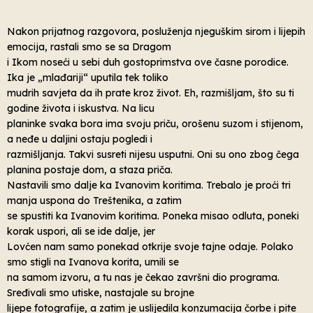
Nakon prijatnog razgovora, posluženja njeguškim sirom i lijepih
emocija, rastali smo se sa Dragom
i Ikom noseći u sebi duh gostoprimstva ove časne porodice.
Ika je „mlađariji“ uputila tek toliko
mudrih savjeta da ih prate kroz život. Eh, razmišljam, što su ti
godine života i iskustva. Na licu
planinke svaka bora ima svoju priču, orošenu suzom i stijenom,
a neđe u daljini ostaju pogledi i
razmišljanja. Takvi susreti nijesu usputni. Oni su ono zbog čega
planina postaje dom, a staza priča.
Nastavili smo dalje ka Ivanovim koritima. Trebalo je proći tri
manja uspona do Treštenika, a zatim
se spustiti ka Ivanovim koritima. Poneka misao odluta, poneki
korak uspori, ali se ide dalje, jer
Lovćen nam samo ponekad otkrije svoje tajne odaje. Polako
smo stigli na Ivanova korita, umili se
na samom izvoru, a tu nas je čekao završni dio programa.
Sređivali smo utiske, nastajale su brojne
lijepe fotografije, a zatim je uslijedila konzumacija čorbe i pite