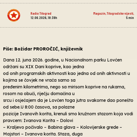
Radio Titograd
Magazin
,
Titogradske vijesti
,
12.06.2026, 18:39h
5
min
Piše: Božidar PROROČIĆ, književnik
Dana 12. juna 2026. godine, u Nacionalnom parku Lovćen
održani su XIX Dani koprive, kao jedna
od onih programskih aktivnosti kao jedna od onih aktivnosti u
kojima se čovjek ne vraća samo sa
pređenim kilometrima, nego sa mirisom koprive na rukama,
rosom na obući, riječju domaćina u
srcu i osjećajem da je Lovćen toga jutra svakome dao ponešto
od sebe.U 8:00 časova, sa polazne
pozicije Ivanovih korita, krenuli smo kružnom stazom koja vodi
pravcem: Ivanova Korita – Dolovi
– Kraljevo počivalo – Babina glava – Kolovijerske grede –
Majstori – Ivanova korita. Staza, duga