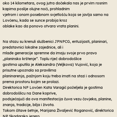
oko 14 kilometara, ovog jutra dočekala nas je prvim rosnim
kapima poslije olujne noći, prohladnim
vjetrom i onom posebnom svjetlošću koja se javlja samo na
Lovćenu, kada se sunce probija kroz
oblake kao da ponovo otvara vrata planini.
Na stazu su krenuli službenici JPNPCG, entuzijasti, planinari,
predstavnici lokalne zajednice, ali i
mlađe generacije spremne da imaju svoje prvo pravo
„planinsko krštenje“. Toplu riječ dobrodošlice
gostima uputila je Aleksandra (Veljkova) Vujović, koja je
prisutne upoznala sa pravilima
planinarenja, pažnjom koju treba imati na stazi i odnosom
prema prostoru kojim se prolazi.
Direktorica NP Lovćen Kata Varagić poželjela je gostima
dobrodošlicu na Dane koprive,
podsjećajući da ova manifestacija čuva vezu čovjeka, planine,
znanja, tradicije, bilja i života.
Tokom čitave šetnje, Marijana Živaljević Roganović, direktorica
NP Skadarsko jezero,