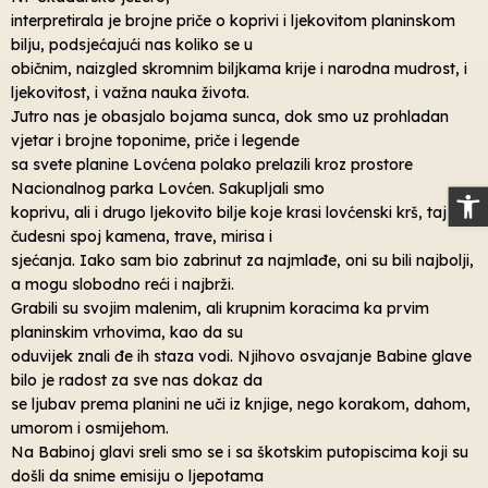
interpretirala je brojne priče o koprivi i ljekovitom planinskom
bilju, podsjećajući nas koliko se u
običnim, naizgled skromnim biljkama krije i narodna mudrost, i
ljekovitost, i važna nauka života.
Jutro nas je obasjalo bojama sunca, dok smo uz prohladan
vjetar i brojne toponime, priče i legende
sa svete planine Lovćena polako prelazili kroz prostore
Nacionalnog parka Lovćen. Sakupljali smo
Op
koprivu, ali i drugo ljekovito bilje koje krasi lovćenski krš, taj
čudesni spoj kamena, trave, mirisa i
sjećanja. Iako sam bio zabrinut za najmlađe, oni su bili najbolji,
a mogu slobodno reći i najbrži.
Grabili su svojim malenim, ali krupnim koracima ka prvim
planinskim vrhovima, kao da su
oduvijek znali đe ih staza vodi. Njihovo osvajanje Babine glave
bilo je radost za sve nas dokaz da
se ljubav prema planini ne uči iz knjige, nego korakom, dahom,
umorom i osmijehom.
Na Babinoj glavi sreli smo se i sa škotskim putopiscima koji su
došli da snime emisiju o ljepotama