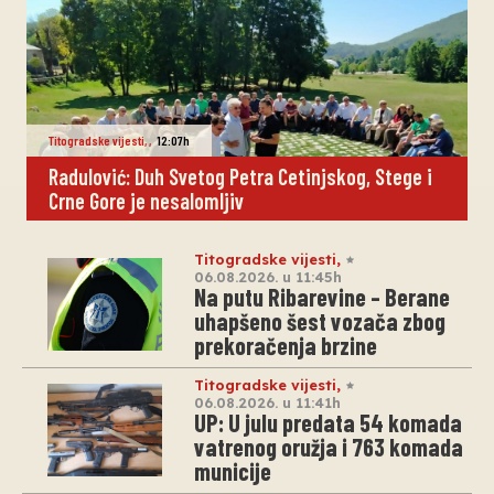
Titogradske vijesti
,
,
12:07h
Radulović: Duh Svetog Petra Cetinjskog, Stege i
Crne Gore je nesalomljiv
Titogradske vijesti
,
06.08.2026. u 11:45h
Na putu Ribarevine – Berane
uhapšeno šest vozača zbog
prekoračenja brzine
Titogradske vijesti
,
06.08.2026. u 11:41h
UP: U julu predata 54 komada
vatrenog oružja i 763 komada
municije