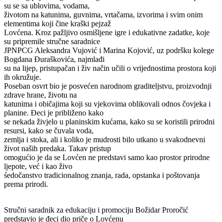
su se sa ublovima, vodama,
životom na katunima, guvnima, vrtačama, izvorima i svim onim
elementima koji čine kraški pejzaž
Lovćena. Kroz pažljivo osmišljene igre i edukativne zadatke, koje
su pripremile stručne saradnice
JPNPCG Aleksandra Vujović i Marina Kojović, uz podršku kolege
Bogdana Đuraškovića, najmlađi
su na lijep, pristupačan i živ način učili o vrijednostima prostora koji
ih okružuje.
Poseban osvrt bio je posvećen narodnom graditeljstvu, proizvodnji
zdrave hrane, životu na
katunima i običajima koji su vjekovima oblikovali odnos čovjeka i
planine. Đeci je približeno kako
se nekada živjelo u planinskim kućama, kako su se koristili prirodni
resursi, kako se čuvala voda,
zemlja i stoka, ali i koliko je mudrosti bilo utkano u svakodnevni
život naših predaka. Takav pristup
omogućio je da se Lovćen ne predstavi samo kao prostor prirodne
ljepote, već i kao živo
śedočanstvo tradicionalnog znanja, rada, opstanka i poštovanja
prema prirodi.
Stručni saradnik za edukaciju i promociju Božidar Proročić
predstavio je đeci dio priče o Lovćenu