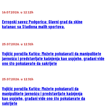
16.07.2026. u 12:12h
Evropski savez Podgorica: Glavni grad da skine
katanac sa Stadiona malih sportova.
25.07.2026. u 12:31h
Vujičić poručila Katiću: Možete pokušavati da manipulišete
javnošću i predstavljate kašnjenja kao uspjehe, građani vide
ono što pokušavate da sakrijete
25.07.2026. u 12:31h
Vujičić poručila Katiću: Možete pokušavati da
manipulišete javnošću i predstavljate kašnjenja
kao uspjehe, građani vide ono što pokušavate da
sakrijete