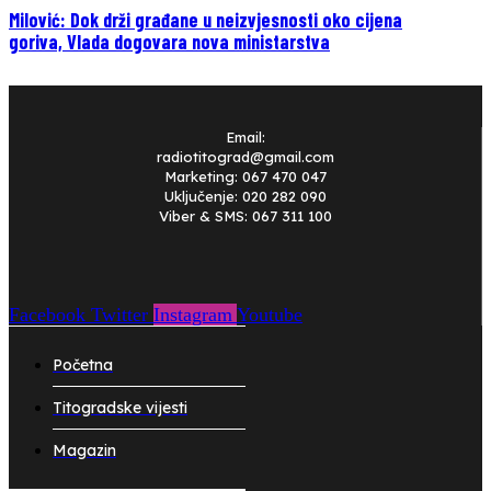
Milović: Dok drži građane u neizvjesnosti oko cijena
goriva, Vlada dogovara nova ministarstva
Email:
radiotitograd@gmail.com
Marketing: 067 470 047
Uključenje: 020 282 090
Viber & SMS: 067 311 100
Facebook
Twitter
Instagram
Youtube
Početna
Titogradske vijesti
Magazin