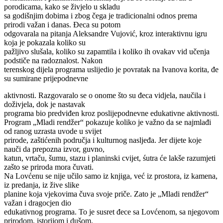
porodicama, kako se živjelo u skladu
sa godišnjim dobima i zbog čega je tradicionalni odnos prema
prirodi važan i danas. Đeca su potom
odgovarala na pitanja Aleksandre Vujović, kroz interaktivnu igru
koja je pokazala koliko su
pažljivo slušala, koliko su zapamtila i koliko ih ovakav vid učenja
podstiče na radoznalost. Nakon
terenskog dijela programa uslijedio je povratak na Ivanova korita, đe
su sumirane prijepodnevne
aktivnosti. Razgovaralo se o onome što su đeca vidjela, naučila i
doživjela, dok je nastavak
programa bio predviđen kroz poslijepodnevne edukativne aktivnosti.
Program „Mladi rendžer“ pokazuje koliko je važno da se najmlađi
od ranog uzrasta uvode u svijet
prirode, zaštićenih područja i kulturnog nasljeđa. Jer dijete koje
nauči da prepozna izvor, guvno,
katun, vrtaču, šumu, stazu i planinski cvijet, śutra će lakše razumjeti
zašto se priroda mora čuvati.
Na Lovćenu se nije učilo samo iz knjiga, već iz prostora, iz kamena,
iz predanja, iz žive slike
planine koja vjekovima čuva svoje priče. Zato je „Mladi rendžer“
važan i dragocjen dio
edukativnog programa. To je susret đece sa Lovćenom, sa njegovom
prirodom, istorijom i dušom.