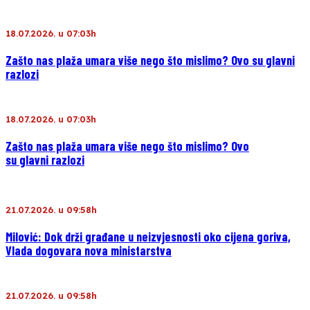
18.07.2026. u 07:03h
Zašto nas plaža umara više nego što mislimo? Ovo su glavni
razlozi
18.07.2026. u 07:03h
Zašto nas plaža umara više nego što mislimo? Ovo
su glavni razlozi
21.07.2026. u 09:58h
Milović: Dok drži građane u neizvjesnosti oko cijena goriva,
Vlada dogovara nova ministarstva
21.07.2026. u 09:58h