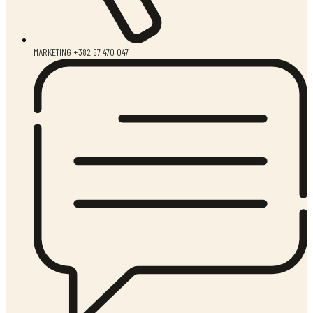
MARKETING +382 67 470 047