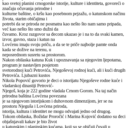
kao svetoj planini crnogorske istorije, kulture i identiteta, govoreći o
značaju očuvanja prirodne i
kulturne baštine, o kršu kao posebnom pejzažu, o katunskom načinu
života, starim običajima i
potrebi da se priroda ne posmatra kao nešto što nam samo pripada,
već kao nešto što smo dužni da
čuvamo. Kroz razgovor sa đecom ukazao je i na to da svaki kamen,
izvor, guvno, staza i katun na
Lovćenu imaju svoju priču, a da se te priče najbolje pamte onda
kada se dožive na terenu, u
neposrednom susretu sa prostorom.
Nakon obilaska katuna Kuk i upoznavanja sa njegovim ljepotama,
program je nastavljen posjetom
svetorodnoj kući Petrovića, Njegoševoj rodnoj kući, ali i kući drugih
Petrovića. Ljubazni kustos
Nikola Popović govorio je đeci o istorijatu Njegoševe rodne kuće i
vladarskoj dinastiji Petrović-
Njegoš, koja je 222 godine vladala Crnom Gorom. Na taj način
prirodna baština Lovćena povezana
je sa njegovom istorijskom i duhovnom dimenzijom, jer se na
prostoru Njeguša i Lovćena priroda,
istorija, kultura i identitet ne mogu odvajati jedno od drugog.
Tokom obilaska, Božidar Proročić i Marina Kojović dodatno su đeci
objašnjavali kakav je bio život
u katunskim i planinskim kućama, koji su se običaji čuvali u