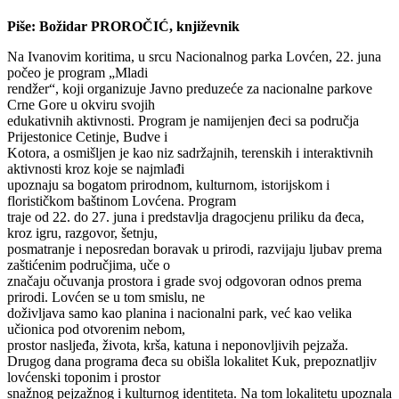
Piše: Božidar PROROČIĆ, književnik
Na Ivanovim koritima, u srcu Nacionalnog parka Lovćen, 22. juna
počeo je program „Mladi
rendžer“, koji organizuje Javno preduzeće za nacionalne parkove
Crne Gore u okviru svojih
edukativnih aktivnosti. Program je namijenjen đeci sa područja
Prijestonice Cetinje, Budve i
Kotora, a osmišljen je kao niz sadržajnih, terenskih i interaktivnih
aktivnosti kroz koje se najmlađi
upoznaju sa bogatom prirodnom, kulturnom, istorijskom i
florističkom baštinom Lovćena. Program
traje od 22. do 27. juna i predstavlja dragocjenu priliku da đeca,
kroz igru, razgovor, šetnju,
posmatranje i neposredan boravak u prirodi, razvijaju ljubav prema
zaštićenim područjima, uče o
značaju očuvanja prostora i grade svoj odgovoran odnos prema
prirodi. Lovćen se u tom smislu, ne
doživljava samo kao planina i nacionalni park, već kao velika
učionica pod otvorenim nebom,
prostor nasljeđa, života, krša, katuna i neponovljivih pejzaža.
Drugog dana programa đeca su obišla lokalitet Kuk, prepoznatljiv
lovćenski toponim i prostor
snažnog pejzažnog i kulturnog identiteta. Na tom lokalitetu upoznala