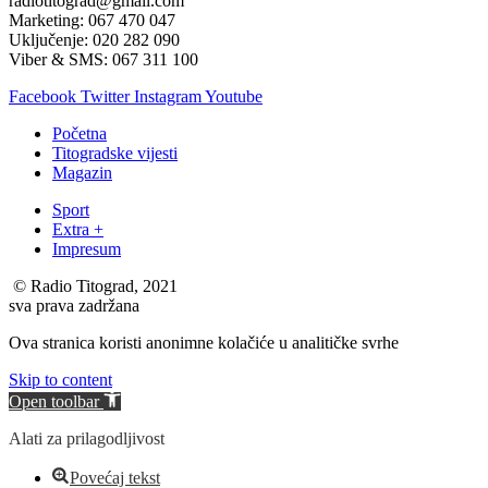
radiotitograd@gmail.com
Marketing: 067 470 047
Uključenje: 020 282 090
Viber & SMS: 067 311 100
Facebook
Twitter
Instagram
Youtube
Početna
Titogradske vijesti
Magazin
Sport
Extra +
Impresum
© Radio Titograd, 2021
sva prava zadržana
Ova stranica koristi anonimne kolačiće u analitičke svrhe
Skip to content
Open toolbar
Alati za prilagodljivost
Povećaj tekst