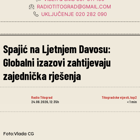
RADIOTITOGRAD@GMAIL.COM
UKLJUČENJE 020 282 090
Spajić na Ljetnjem Davosu:
Globalni izazovi zahtijevaju
zajednička rješenja
Radio Titograd
Titogradske vijesti
,
top2
24.06.2026, 12:35h
< 1
min
Foto:Vlada CG