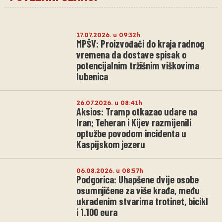
17.07.2026. u 09:32h
MPŠV: Proizvođači do kraja radnog
vremena da dostave spisak o
potencijalnim tržišnim viškovima
lubenica
26.07.2026. u 08:41h
Aksios: Tramp otkazao udare na
Iran; Teheran i Kijev razmijenili
optužbe povodom incidenta u
Kaspijskom jezeru
06.08.2026. u 08:57h
Podgorica: Uhapšene dvije osobe
osumnjičene za više krađa, među
ukradenim stvarima trotinet, bicikl
i 1.100 eura