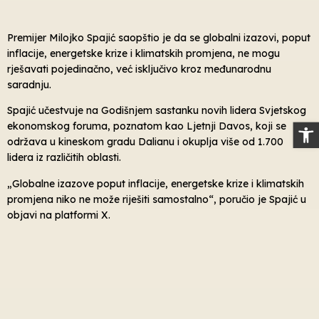
Premijer Milojko Spajić saopštio je da se globalni izazovi, poput
inflacije, energetske krize i klimatskih promjena, ne mogu
rješavati pojedinačno, već isključivo kroz međunarodnu
saradnju.
Spajić učestvuje na Godišnjem sastanku novih lidera Svjetskog
Op
ekonomskog foruma, poznatom kao Ljetnji Davos, koji se
održava u kineskom gradu Dalianu i okuplja više od 1.700
lidera iz različitih oblasti.
„Globalne izazove poput inflacije, energetske krize i klimatskih
promjena niko ne može riješiti samostalno“, poručio je Spajić u
objavi na platformi X.