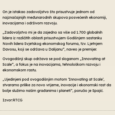
On je istakao zadovoljstvo što prisustvuje jednom od
najznačajnijih međunarodnih skupova posvećenih ekonomiji,
inovacijama i održivom razvoju.
„Zadovoljstvo mi je da zajedno sa više od 1.700 globalnih
lidera iz različitih oblasti prisustvujem Godišnjem sastanku
Novih lidera Svjetskog ekonomskog foruma, tzv. Ljetnjem
Davosu, koji se održava u Dalijanu“, naveo je premijer.
Ovogodišnji skup održava se pod sloganom „Innovating at
Scale“, a fokus je na inovacijama, tehnološkom razvoju i
ekonomskom rastu.
„Ujedinjeni pod ovogodišnjim motom ‘Innovating at Scale’,
stvaramo prilike za novo vrijeme, inovacije i ekonomski rast da
bolje služimo našim građanima i planeti“, poručio je Spajić.
Izvor:RTCG