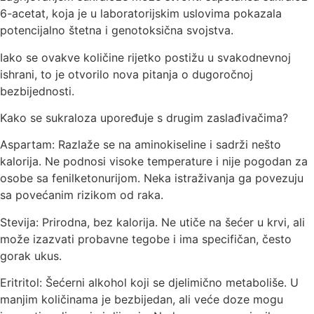
6-acetat, koja je u laboratorijskim uslovima pokazala
potencijalno štetna i genotoksična svojstva.
Iako se ovakve količine rijetko postižu u svakodnevnoj
ishrani, to je otvorilo nova pitanja o dugoročnoj
bezbijednosti.
Kako se sukraloza upoređuje s drugim zaslađivačima?
Aspartam: Razlaže se na aminokiseline i sadrži nešto
kalorija. Ne podnosi visoke temperature i nije pogodan za
osobe sa fenilketonurijom. Neka istraživanja ga povezuju
sa povećanim rizikom od raka.
Stevija: Prirodna, bez kalorija. Ne utiče na šećer u krvi, ali
može izazvati probavne tegobe i ima specifičan, često
gorak ukus.
Eritritol: Šećerni alkohol koji se djelimično metaboliše. U
manjim količinama je bezbijedan, ali veće doze mogu