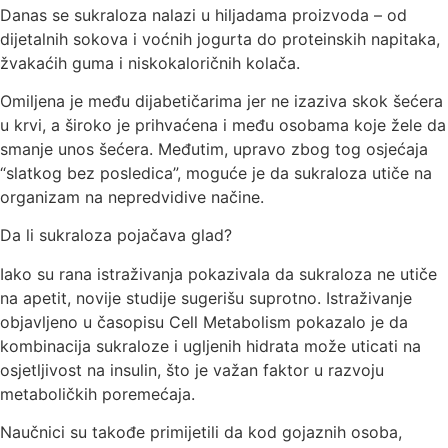
Danas se sukraloza nalazi u hiljadama proizvoda – od
dijetalnih sokova i voćnih jogurta do proteinskih napitaka,
žvakaćih guma i niskokaloričnih kolača.
Omiljena je među dijabetičarima jer ne izaziva skok šećera
u krvi, a široko je prihvaćena i među osobama koje žele da
smanje unos šećera. Međutim, upravo zbog tog osjećaja
“slatkog bez posledica”, moguće je da sukraloza utiče na
organizam na nepredvidive načine.
Da li sukraloza pojačava glad?
Iako su rana istraživanja pokazivala da sukraloza ne utiče
na apetit, novije studije sugerišu suprotno. Istraživanje
objavljeno u časopisu Cell Metabolism pokazalo je da
kombinacija sukraloze i ugljenih hidrata može uticati na
osjetljivost na insulin, što je važan faktor u razvoju
metaboličkih poremećaja.
Naučnici su takođe primijetili da kod gojaznih osoba,