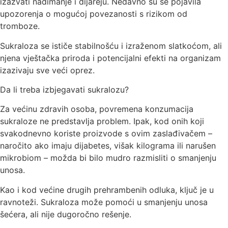
izazvati nadimanje i dijareju. Nedavno su se pojavila
upozorenja o mogućoj povezanosti s rizikom od
tromboze.
Sukraloza se ističe stabilnošću i izraženom slatkoćom, ali
njena vještačka priroda i potencijalni efekti na organizam
izazivaju sve veći oprez.
Da li treba izbjegavati sukralozu?
Za većinu zdravih osoba, povremena konzumacija
sukraloze ne predstavlja problem. Ipak, kod onih koji
svakodnevno koriste proizvode s ovim zaslađivačem –
naročito ako imaju dijabetes, višak kilograma ili narušen
mikrobiom – možda bi bilo mudro razmisliti o smanjenju
unosa.
Kao i kod većine drugih prehrambenih odluka, ključ je u
ravnoteži. Sukraloza može pomoći u smanjenju unosa
šećera, ali nije dugoročno rešenje.