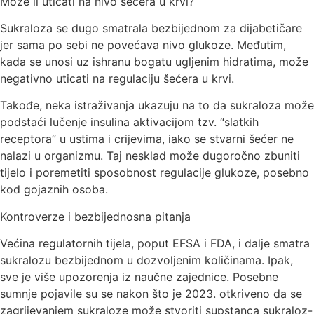
Može li uticati na nivo šećera u krvi?
Sukraloza se dugo smatrala bezbijednom za dijabetičare
jer sama po sebi ne povećava nivo glukoze. Međutim,
kada se unosi uz ishranu bogatu ugljenim hidratima, može
negativno uticati na regulaciju šećera u krvi.
Takođe, neka istraživanja ukazuju na to da sukraloza može
podstaći lučenje insulina aktivacijom tzv. “slatkih
receptora” u ustima i crijevima, iako se stvarni šećer ne
nalazi u organizmu. Taj nesklad može dugoročno zbuniti
tijelo i poremetiti sposobnost regulacije glukoze, posebno
kod gojaznih osoba.
Kontroverze i bezbijednosna pitanja
Većina regulatornih tijela, poput EFSA i FDA, i dalje smatra
sukralozu bezbijednom u dozvoljenim količinama. Ipak,
sve je više upozorenja iz naučne zajednice. Posebne
sumnje pojavile su se nakon što je 2023. otkriveno da se
zagrijevanjem sukraloze može stvoriti supstanca sukraloz-