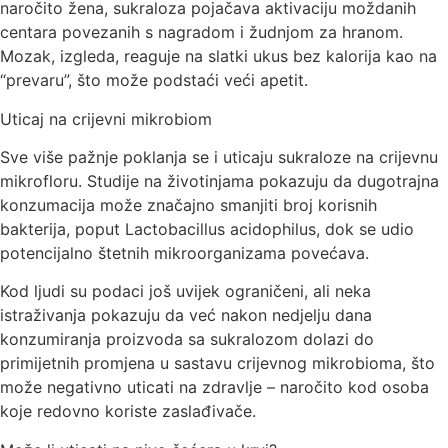
naročito žena, sukraloza pojačava aktivaciju moždanih
centara povezanih s nagradom i žudnjom za hranom.
Mozak, izgleda, reaguje na slatki ukus bez kalorija kao na
“prevaru”, što može podstaći veći apetit.
Uticaj na crijevni mikrobiom
Sve više pažnje poklanja se i uticaju sukraloze na crijevnu
mikrofloru. Studije na životinjama pokazuju da dugotrajna
konzumacija može značajno smanjiti broj korisnih
bakterija, poput Lactobacillus acidophilus, dok se udio
potencijalno štetnih mikroorganizama povećava.
Kod ljudi su podaci još uvijek ograničeni, ali neka
istraživanja pokazuju da već nakon nedjelju dana
konzumiranja proizvoda sa sukralozom dolazi do
primijetnih promjena u sastavu crijevnog mikrobioma, što
može negativno uticati na zdravlje – naročito kod osoba
koje redovno koriste zaslađivače.