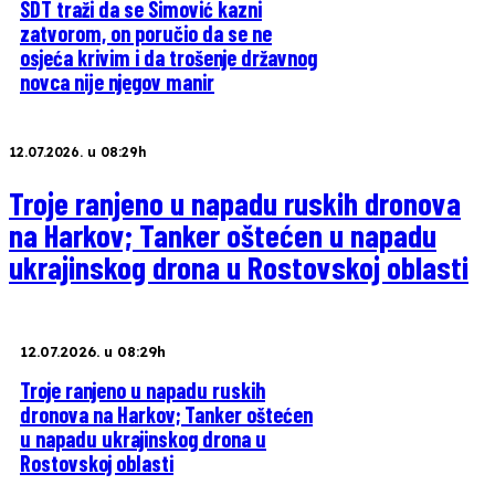
SDT traži da se Simović kazni
zatvorom, on poručio da se ne
osjeća krivim i da trošenje državnog
novca nije njegov manir
12.07.2026. u 08:29h
Troje ranjeno u napadu ruskih dronova
na Harkov; Tanker oštećen u napadu
ukrajinskog drona u Rostovskoj oblasti
12.07.2026. u 08:29h
Troje ranjeno u napadu ruskih
dronova na Harkov; Tanker oštećen
u napadu ukrajinskog drona u
Rostovskoj oblasti