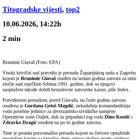
Titogradske vijesti
,
top2
10.06.2026, 14:22h
2
min
Branimir Glavaš (Foto: EPA)
Visoki krivični sud potvrdio je presudu Županijskog suda u Zagrebu
kojom je
Branimir Glavaš
osuđen na sedam godina zatvora za ratni
zločin nad osječkim Srbima 1991. godine, dok su njegovi
saoptuženi takođe dobili bezuslovne zatvorske kazne, piše Index.
Potvrđenom presudom, pored Glavaša, na četiri godine zatvora
osuđena je
Gordana Getoš Magdić
, nekadašnja komandantkinja
voda posebne jedinice za diverzantsko-izviđačke namjene
Operativne zone Osijek, dok su pripadnici tog voda
Dino Kontić
i
Zdravko Dragić
osuđeni na po tri godine zatvora.
Time je postala pravosnažna presuda kojom su četvoro optuženih
proglašeni krivim za krivično djelo ratnog zločina protiv civilnog