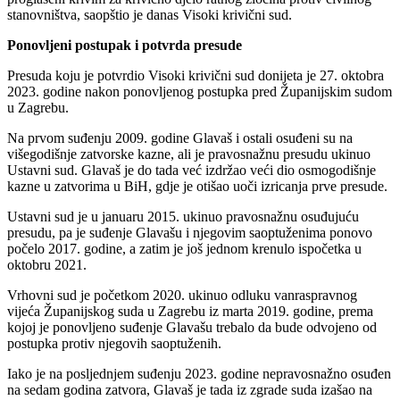
stanovništva, saopštio je danas Visoki krivični sud.
Ponovljeni postupak i potvrda presude
Presuda koju je potvrdio Visoki krivični sud donijeta je 27. oktobra
2023. godine nakon ponovljenog postupka pred Županijskim sudom
u Zagrebu.
Na prvom suđenju 2009. godine Glavaš i ostali osuđeni su na
višegodišnje zatvorske kazne, ali je pravosnažnu presudu ukinuo
Ustavni sud. Glavaš je do tada već izdržao veći dio osmogodišnje
kazne u zatvorima u BiH, gdje je otišao uoči izricanja prve presude.
Ustavni sud je u januaru 2015. ukinuo pravosnažnu osuđujuću
presudu, pa je suđenje Glavašu i njegovim saoptuženima ponovo
počelo 2017. godine, a zatim je još jednom krenulo ispočetka u
oktobru 2021.
Vrhovni sud je početkom 2020. ukinuo odluku vanraspravnog
vijeća Županijskog suda u Zagrebu iz marta 2019. godine, prema
kojoj je ponovljeno suđenje Glavašu trebalo da bude odvojeno od
postupka protiv njegovih saoptuženih.
Iako je na posljednjem suđenju 2023. godine nepravosnažno osuđen
na sedam godina zatvora, Glavaš je tada iz zgrade suda izašao na