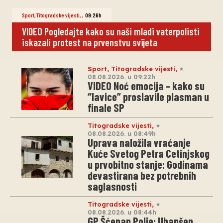
Sport
,
Titogradske vijesti
,
,
09:26h
VIDEO Pogledajte kako su naši mladi vaterpolisti
iskazali protest na prvenstvu svijeta
Sport
,
Titogradske vijesti
,
08.08.2026. u 09:22h
VIDEO Noć emocija – kako su
“lavice” proslavile plasman u
finale SP
Titogradske vijesti
,
08.08.2026. u 08:49h
Uprava naložila vraćanje
Kuće Svetog Petra Cetinjskog
u prvobitno stanje: Godinama
devastirana bez potrebnih
saglasnosti
Titogradske vijesti
,
08.08.2026. u 08:44h
GP Šćepan Polje: Uhapšen