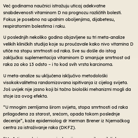
Već godinama naučnici istražuju uticaj adekvatne
snabdevenosti vitaminom D na prognozu različitih bolesti.
Fokus je posebno na upalnim oboljenjima, dijabetesu,
respiratornim bolestima i raku.
U poslednjih nekoliko godina objavljene su tri meta-analize
velikih kliničkih studija koje su proučavale kako nivo vitamina D
utiče na stopu smrtnosti od raka. Sve su došle do istog
zaključka: suplementacija vitaminom D smanjuje smrtnost od
raka za oko 13 odsto – i to kod svih vrsta karcinoma.
U meta-analize su uključena isključivo metodološki
visokokvalitetna randomizovana ispitivanja iz cijelog svijeta.
Još uvijek nije jasno koji bi tačno biološki mehanizmi mogli da
stoje iza ovog efekta.
“U mnogim zemljama širom svijeta, stopa smrtnosti od raka
prilagođena za starost, srećom, opada tokom poslednje
decenije”, kaže epidemiolog dr Herman Brener iz Njemačkog
centra za istraživanje raka (DKFZ).