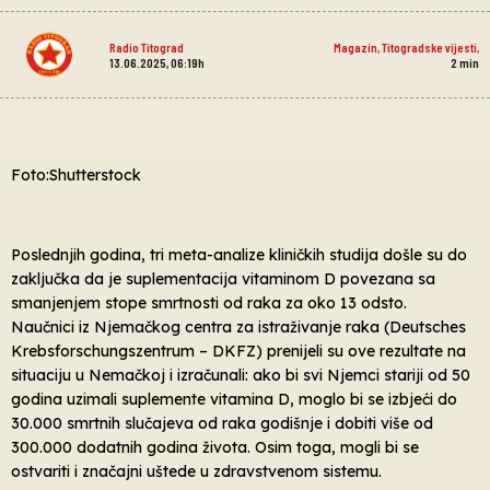
Radio Titograd
Magazin
,
Titogradske vijesti
,
13.06.2025, 06:19h
2
min
Foto:Shutterstock
Poslednjih godina, tri meta-analize kliničkih studija došle su do
zaključka da je suplementacija vitaminom D povezana sa
smanjenjem stope smrtnosti od raka za oko 13 odsto.
Naučnici iz Njemačkog centra za istraživanje raka (Deutsches
Krebsforschungszentrum – DKFZ) prenijeli su ove rezultate na
situaciju u Nemačkoj i izračunali: ako bi svi Njemci stariji od 50
godina uzimali suplemente vitamina D, moglo bi se izbjeći do
30.000 smrtnih slučajeva od raka godišnje i dobiti više od
300.000 dodatnih godina života. Osim toga, mogli bi se
ostvariti i značajni uštede u zdravstvenom sistemu.