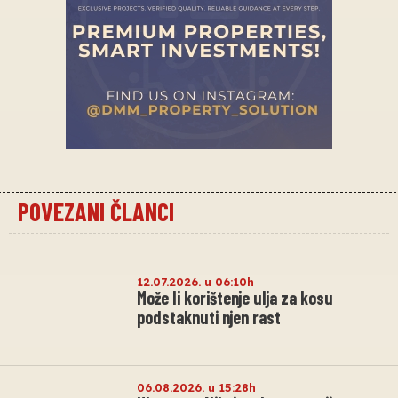
POVEZANI ČLANCI
12.07.2026. u 06:10h
Može li korištenje ulja za kosu
podstaknuti njen rast
06.08.2026. u 15:28h