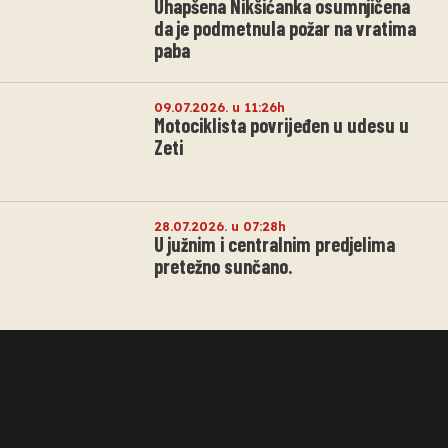
Uhapšena Nikšićanka osumnjičena
da je podmetnula požar na vratima
paba
09.07.2026. u 11:26h
Motociklista povrijeđen u udesu u
Zeti
28.07.2026. u 07:28h
U južnim i centralnim predjelima
pretežno sunčano.