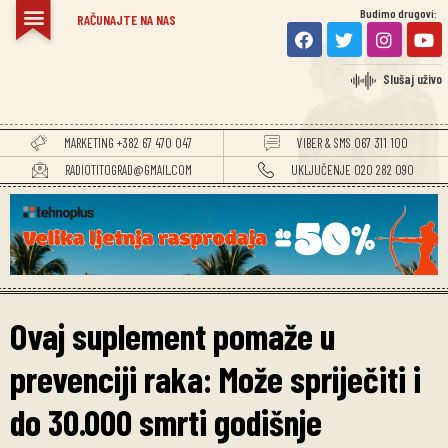
Budimo drugovi:
RAČUNAJTE NA NAS
Slušaj uživo
MARKETING +382 67 470 047
VIBER & SMS 067 311 100
RADIOTITOGRAD@GMAIL.COM
UKLJUČENJE 020 282 090
Ovaj suplement pomaže u
prevenciji raka: Može spriječiti i
do 30.000 smrti godišnje