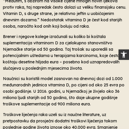
“Međutim, s obzirom na visoke cijene mnogih novih ljekova
protiv raka, taj napredak često dolazi uz veliku finansijsku cenu.
Vitamin D, s druge strane, je relativno jeftin u uobičajenim
dnevnim dozama.” Nedostatak vitamina D je čest kod starijih
osoba, naročito kod onih koji boluju od raka.
Brener i njegove kolege izračunali su koliko bi koštala
suplementacija vitaminom D za cjelokupno stanovništvo
Njemačke starije od 50 godina. Taj trošak su uporedili sa
Op
potencijalnim uštedama u terapijama karcinoma, koje često
koštaju desetine hiljada eura – posebno kod uznapredovalih
slučajeva u poslednjim mjesecima života.
Naučnici su koristili model zasnovan na dnevnoj dozi od 1.000
međunarodnih jedinica vitamina D, po cijeni od oko 25 evra po
osobi godišnje. U 2016. godini, u Njemačkoj je živjelo oko 36
miliona ljudi starijih od 50 godina, što daje ukupne godišnje
troškove suplementacije od 900 miliona eura.
Troškove liječenja raka uzeli su iz naučne literature, uz
pretpostavku da prosječni dodatni troškovi liječenja tokom
poslednje godine života iznose oko 40.000 evra. Smanjenje