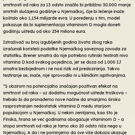
smrtnosti od raka za 13 odsto značilo bi približno 30.000 manje
smrtnih slučajeva godišnje u Njemačkoj, čije bi lečenje inače
koštalo oko 1,154 milijarde evra. U poređenju s tim, model
pokazuje da bi suplementacija vitaminom D mogla doneti
godišnju uštedu od oko 254 miliona eura.
Istraživači su broj izgubljenih godina života zbog raka
izračunali koristeći podatke Njemačkog saveznog zavoda za
statistiku. Brener smatra da nije potrebno rutinski testirati nivo
vitamina D kod svakog pojedinca, jer se doza od 1.000 IJ
smatra bezbijednom i ne nosi rizik od predoziranja. Takvo
testiranje se, inače, nije sprovodilo ni u kliničkim ispitivanjima.
“S obzirom na potencijalno značajan pozitivan efekat na
smrtnost od raka – uz dodatnu mogućnost uštede troškova –
trebalo bi da pronađemo nove načine da smanjimo široko
rasprostranjen nedostatak vitamina D među starijom
populacijom u Njemačkoj. U nekim zemljama, kao što je
Finska, hrana se već godinama obogaćuje vitaminom D – a
stopa smrtnosti od raka je tamo oko 20 odsto niža nego u
Njemačkoj. A da i ne pominjemo da sve više dokaza ukazuje