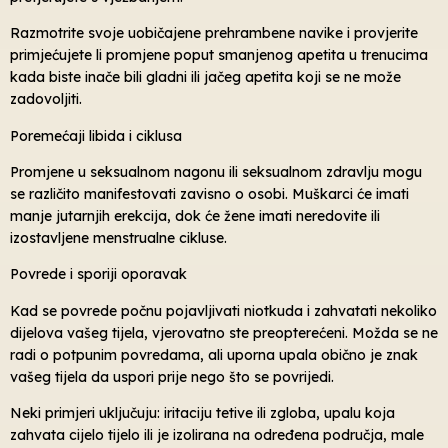
Razmotrite svoje uobičajene prehrambene navike i provjerite
primjećujete li promjene poput smanjenog apetita u trenucima
kada biste inače bili gladni ili jačeg apetita koji se ne može
zadovoljiti.
Poremećaji libida i ciklusa
Promjene u seksualnom nagonu ili seksualnom zdravlju mogu
se različito manifestovati zavisno o osobi. Muškarci će imati
manje jutarnjih erekcija, dok će žene imati neredovite ili
izostavljene menstrualne cikluse.
Povrede i sporiji oporavak
Kad se povrede počnu pojavljivati ​​niotkuda i zahvatati nekoliko
dijelova vašeg tijela, vjerovatno ste preopterećeni. Možda se ne
radi o potpunim povredama, ali uporna upala obično je znak
vašeg tijela da uspori prije nego što se povrijedi.
Neki primjeri uključuju: iritaciju tetive ili zgloba, upalu koja
zahvata cijelo tijelo ili je izolirana na određena područja, male