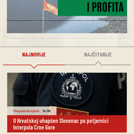
NAJNOVIJE
NAJČITANIJE
Titogradske vijesti
,
,
14:11h
U Hrvatskoj uhapšen Slovenac po potjernici
Interpola Crne Gore