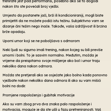
trenirate jest pad performansi, posebno ako se to dogodi
nakon što ste povećali broj vježbi.
Umjesto da postanete jači, brži ili kondicioniraniji, mogli biste
primijetiti da ne možete podići istu težinu. Subjektivno vam se
dizanje čini težim nego inače. Takođe, vaša izdržljivost ili brzina
brže opadaju.
Uporni umor koji se ne poboljšava s odmorom
Neki ljudi su sigurno imali trening, nakon kojeg su bili previše
umorni i bolni. To je sasvim normalno. Međutim, možda je
vrijeme da preispitamo svoje mišljenje ako bol i umor traju
nekoliko dana nakon odmora.
Možda ste pretjerali ako se osjećate jako bolno kada ponovno
vježbate nakon nekoliko dana odmora ili ako su vam mišići
bolni na dodir.
Promjene raspoloženja i gubitak motivacije
Ako su vam zbog prva dva znaka palo raspoloženje i
motivacija, moguće je da ste ušli u fazu pretreniranosti. Vaš