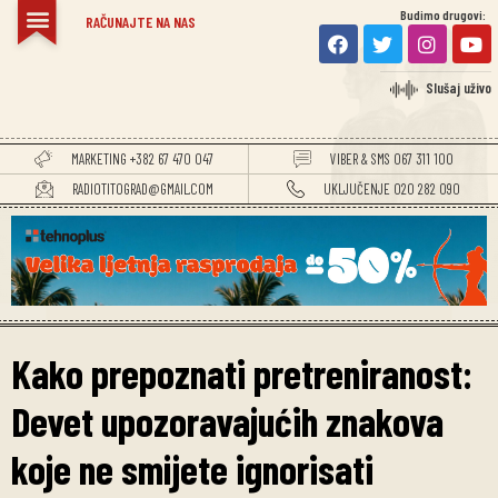
Budimo drugovi:
RAČUNAJTE NA NAS
Slušaj uživo
MARKETING +382 67 470 047
VIBER & SMS 067 311 100
RADIOTITOGRAD@GMAIL.COM
UKLJUČENJE 020 282 090
Kako prepoznati pretreniranost:
Devet upozoravajućih znakova
koje ne smijete ignorisati