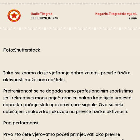
Radio Titograd
Magazin
,
Titogradske vijesti
,
11.06.2026, 07:23h
2
min
Foto:Shutterstock
Iako svi znamo da je vježbanje dobro za nas, previše fizičke
aktivnosti može nam naštetiti.
Pretreniranost se ne događa samo profesionalnim sportistima
jer i rekreativci mogu prijeći granicu nakon koje tijelo umjesto
napretka počinje slati upozoravajuće signale. Ovo su neki
uobičajeni znakovi koji ukazuju na previše fizičke aktivnosti.
Pad performansi
Prvo što ćete vjerovatno početi primjećivati ​​ako previše