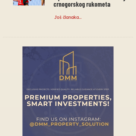
crnogorskog rukometa
Još članaka…