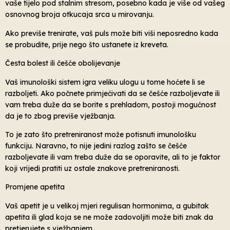
vaše tijelo pod stalnim stresom, posebno kada je više od vašeg
osnovnog broja otkucaja srca u mirovanju.
Ako previše trenirate, vaš puls može biti viši neposredno kada
se probudite, prije nego što ustanete iz kreveta.
Česta bolest ili češće obolijevanje
Vaš imunološki sistem igra veliku ulogu u tome hoćete li se
razboljeti. Ako počnete primjećivati ​​da se češće razboljevate ili
vam treba duže da se borite s prehladom, postoji mogućnost
da je to zbog previše vježbanja.
To je zato što pretreniranost može potisnuti imunološku
funkciju. Naravno, to nije jedini razlog zašto se češće
razboljevate ili vam treba duže da se oporavite, ali to je faktor
koji vrijedi pratiti uz ostale znakove pretreniranosti.
Promjene apetita
Vaš apetit je u velikoj mjeri regulisan hormonima, a gubitak
apetita ili glad koja se ne može zadovoljiti može biti znak da
pretjerujete s vježbanjem.