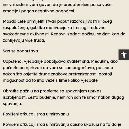
nervni sistem vam govori da je preopterećen pa su vaše
emocije i pogon negativno pogođeni.
Možda ćete primijetiti stvari poput razdražljivosti ili lošeg
raspoloženja, gubitka motivacije za trening i redovne
svakodnevne aktivnosti. Redovni zadaci počinju se činiti kao da
zahtijevaju više truda.
Op
San se pogoršava
Uopšteno, vježbanje poboljšava kvalitet sna. Međutim, ako
počnete primjećivati ​​da vam se san pogoršava, posebno
nakon što osjetite druge znakove pretreniranosti, postoji
mogućnost da to ima veze s time koliko vježbate.
Obratite pažnju na probleme sa spavanjem uprkos
iscrpljenosti, često buđenje, nemiran san te umor nakon dugog
spavanja.
Povišeni otkucaji srca u mirovanju
Povišeni otkucaji srca u mirovanju obično ukazuju na to da je