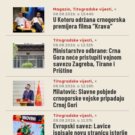
Magazin
,
Titogradske vijesti
,
08.08.2026. u 13:44h
U Kotoru održana crnogorska
premijera filma “Krava“
Titogradske vijesti
,
08.08.2026. u 12:32h
Ministarstvo odbrane: Crna
Gora neće pristupiti vojnom
savezu Zagreba, Tirane i
Prištine
Titogradske vijesti
,
08.08.2026. u 12:28h
Milatović: Slavne pobjede
crnogorske vojske pripadaju
Crnoj Gori
Titogradske vijesti
,
08.08.2026. u 11:37h
Evropski savez: Lavice
ispisale novu stranicu istorije