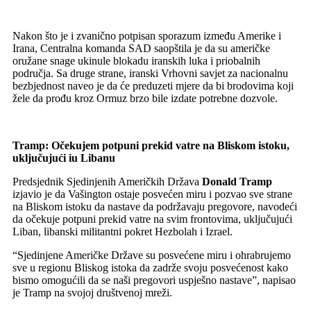
Nakon što je i zvanično potpisan sporazum između Amerike i
Irana, Centralna komanda SAD saopštila je da su američke
oružane snage ukinule blokadu iranskih luka i priobalnih
područja. Sa druge strane, iranski Vrhovni savjet za nacionalnu
bezbjednost naveo je da će preduzeti mjere da bi brodovima koji
žele da prođu kroz Ormuz brzo bile izdate potrebne dozvole.
Tramp: Očekujem potpuni prekid vatre na Bliskom istoku,
uključujući iu Libanu
Predsjednik Sjedinjenih Američkih Država
Donald Tramp
izjavio je da Vašington ostaje posvećen miru i pozvao sve strane
na Bliskom istoku da nastave da podržavaju pregovore, navodeći
da očekuje potpuni prekid vatre na svim frontovima, uključujući
Liban, libanski militantni pokret Hezbolah i Izrael.
“Sjedinjene Američke Države su posvećene miru i ohrabrujemo
sve u regionu Bliskog istoka da zadrže svoju posvećenost kako
bismo omogućili da se naši pregovori uspješno nastave”, napisao
je Tramp na svojoj društvenoj mreži.