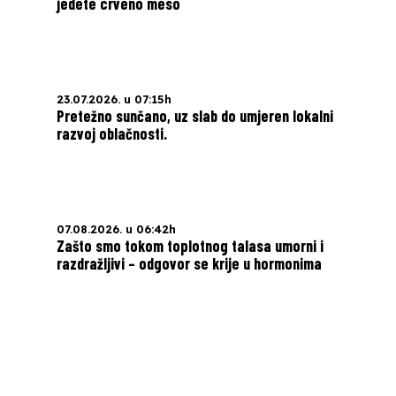
jedete crveno meso
23.07.2026. u 07:15h
Pretežno sunčano, uz slab do umjeren lokalni
razvoj oblačnosti.
07.08.2026. u 06:42h
Zašto smo tokom toplotnog talasa umorni i
razdražljivi – odgovor se krije u hormonima