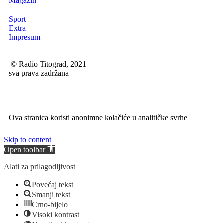
Magazin
Sport
Extra +
Impresum
© Radio Titograd, 2021
sva prava zadržana
Ova stranica koristi anonimne kolačiće u analitičke svrhe
Skip to content
Open toolbar
Alati za prilagodljivost
Povećaj tekst
Smanji tekst
Crno-bijelo
Visoki kontrast