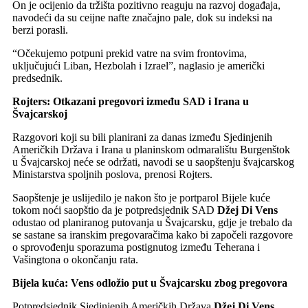
On je ocijenio da tržišta pozitivno reaguju na razvoj događaja,
navodeći da su ceijne nafte značajno pale, dok su indeksi na
berzi porasli.
“Očekujemo potpuni prekid vatre na svim frontovima,
uključujući Liban, Hezbolah i Izrael”, naglasio je američki
predsednik.
Rojters: Otkazani pregovori između SAD i Irana u
Švajcarskoj
Razgovori koji su bili planirani za danas između Sjedinjenih
Američkih Država i Irana u planinskom odmaralištu Burgenštok
u Švajcarskoj neće se održati, navodi se u saopštenju švajcarskog
Ministarstva spoljnih poslova, prenosi Rojters.
Saopštenje je uslijedilo je nakon što je portparol Bijele kuće
tokom noći saopštio da je potpredsjednik SAD
Džej Di Vens
odustao od planiranog putovanja u Švajcarsku, gdje je trebalo da
se sastane sa iranskim pregovaračima kako bi započeli razgovore
o sprovođenju sporazuma postignutog između Teherana i
Vašingtona o okončanju rata.
Bijela kuća: Vens odložio put u Švajcarsku zbog pregovora
Potpredsjednik Sjedinjenih Američkih Država
Džej Di Vens