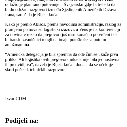
odložio je planirano putovanje u Švajcarsku gdje bi trebalo da
budu održani razgovori između Sjedinjenih Američkih Država i
Irana, saopštila je Bijela kuća.
Kako je prenio Akisos, prema navodima administracije, razlog za
promjenu planova su logistički izazovi, a Vens je na konferenciji
za novinare rekao da pregovori još nisu konačno potvrđeni i da
bi iranski zvaničnici mogli da imaju poteškoće sa putnim
aranžmanima.
“Američka delegacija je bila spremna da ode čim se ukaže prva
prilika. Ali logistika ovih pregovora nikada nije bila jednostavna
ili predvidljiva”, navela je Bijela kuća i dodala da se očekuje
skori početak tehničkih razgovora.
Izvor:CDM
Podijeli na: