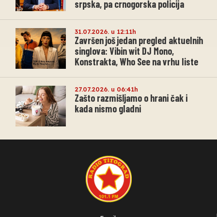
srpska, pa crnogorska policija
31.07.2026. u 12:11h
Završen još jedan pregled aktuelnih
singlova: Vibin wit DJ Mono,
Konstrakta, Who See na vrhu liste
27.07.2026. u 06:41h
Zašto razmišljamo o hrani čak i
kada nismo gladni