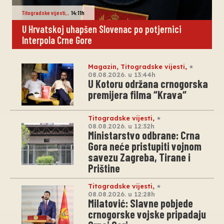
Titogradske vijesti
,
,
14:11h
U Hrvatskoj uhapšen Slovenac po potjernici
Interpola Crne Gore
Magazin
,
Titogradske vijesti
,
08.08.2026. u 13:44h
U Kotoru održana crnogorska
premijera filma “Krava“
Titogradske vijesti
,
08.08.2026. u 12:32h
Ministarstvo odbrane: Crna
Gora neće pristupiti vojnom
savezu Zagreba, Tirane i
Prištine
Titogradske vijesti
,
08.08.2026. u 12:28h
Milatović: Slavne pobjede
crnogorske vojske pripadaju