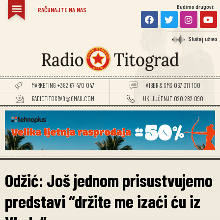
Budimo drugovi:
RAČUNAJTE NA NAS
Slušaj uživo
MARKETING +382 67 470 047
VIBER & SMS 067 311 100
RADIOTITOGRAD@GMAIL.COM
UKLJUČENJE 020 282 090
Odžić: Još jednom prisustvujemo
predstavi “držite me izaći ću iz