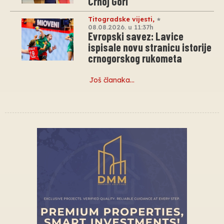
Crnoj Gori
Titogradske vijesti
,
08.08.2026. u 11:37h
Evropski savez: Lavice
ispisale novu stranicu istorije
crnogorskog rukometa
Još članaka…