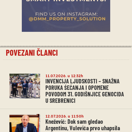
POVEZANI ČLANCI
11.07.2026. u 12:32h
INVENCIJA LJUDSKOSTI – SNAŽNA
PORUKA ŚEĆANJA I OPOMENE
POVODOM 31. GODIŠNJICE GENOCIDA
U SREBRENICI
12.07.2026. u 11:50h
Knežević: Dok sam gledao
Argentinu, Vulevića prvo uhapsila