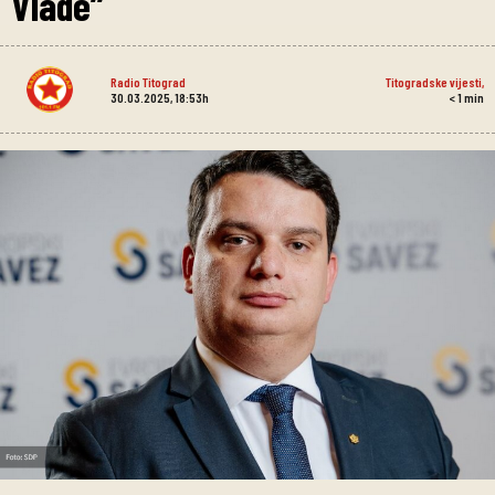
Vlade”
Radio Titograd
Titogradske vijesti
,
30.03.2025, 18:53h
< 1
min