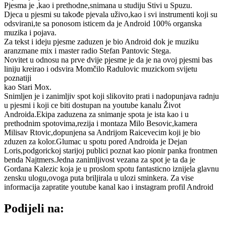
Pjesma je ,kao i prethodne,snimana u studiju Stivi u Spuzu.
Djeca u pjesmi su takođe pjevala uživo,kao i svi instrumenti koji su
odsvirani,te sa ponosom isticem da je Android 100% organska
muzika i pojava.
Za tekst i ideju pjesme zaduzen je bio Android dok je muziku
aranzmane mix i master radio Stefan Pantovic Stega.
Novitet u odnosu na prve dvije pjesme je da je na ovoj pjesmi bas
liniju kreirao i odsvira Momčilo Radulovic muzickom svijetu
poznatiji
kao Stari Mox.
Snimljen je i zanimljiv spot koji slikovito prati i nadopunjava radnju
u pjesmi i koji ce biti dostupan na youtube kanalu Život
Androida.Ekipa zaduzena za snimanje spota je ista kao i u
prethodnim spotovima,rezija i montaza Milo Besovic,kamera
Milisav Rtovic,dopunjena sa Andrijom Raicevecim koji je bio
zduzen za kolor.Glumac u spotu pored Androida je Dejan
Loris,podgorickoj starijoj publici poznat kao pionir panka frontmen
benda Najtmers.Jedna zanimljivost vezana za spot je ta da je
Gordana Kalezic koja je u proslom spotu fantasticno iznijela glavnu
zensku ulogu,ovoga puta briljirala u ulozi sminkera. Za vise
informacija zapratite youtube kanal kao i instagram profil Android
Podijeli na: