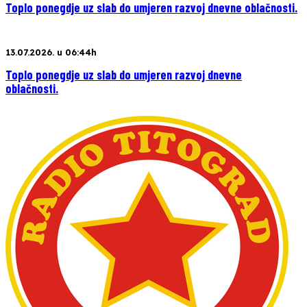
Toplo ponegdje uz slab do umjeren razvoj dnevne oblačnosti.
13.07.2026. u 06:44h
Toplo ponegdje uz slab do umjeren razvoj dnevne
oblačnosti.