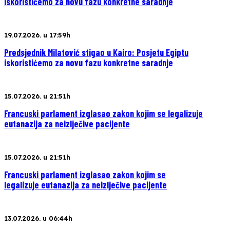
iskoristićemo za novu fazu konkretne saradnje
19.07.2026. u 17:59h
Predsjednik Milatović stigao u Kairo: Posjetu Egiptu
iskoristićemo za novu fazu konkretne saradnje
15.07.2026. u 21:51h
Francuski parlament izglasao zakon kojim se legalizuje
eutanazija za neizlječive pacijente
15.07.2026. u 21:51h
Francuski parlament izglasao zakon kojim se
legalizuje eutanazija za neizlječive pacijente
13.07.2026. u 06:44h