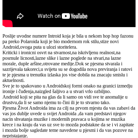
Poslije uvodne numere Introid koja je bila u nekom hop hop fazonu
pa preko Polaroida koji je bio modernom rok stilu,stize novi
Android,ovoga puta u ulozi storitelera.
Kriticki i ironicni osvrt na stvarnost,na iskrivljenu realnost,na
posrnule licnosti,lazne slike i lazne poglede na stvari,na lazne
morale, duple aršine,otrovane medije.Dok se pjesma stvarala i
sazrijevala takoreci,u svijetu su se dogodila nova previranja i ratovi
te je pjesma u trenutku izlaska jos vise dobila na znacaju smislu i
aktuelnosti.
Sve je to spakovano u Androidskoj formi onako na granici izmedju
ironije i čuđenja,naizgled šaljivo a u stvari vrlo ozbiljno.
Android koji se pita na glas da li samo on vidi sve te anomalije u
drustvu,da li se samo njemu to čini ili je to stvarno tako.
Pjesma Život Androida ima za cilj na prvom mjestu da vas zabavi da
vas jos dublje uvede u svijet Androida ,da vam predstavi njegov
nacin shvatanja muzike i modernih pravaca u kojima se muzika
krece i na kraju da vas uz sve to mozda podstakne da se i vi zapitate
i mozda bolje sagledate teme navedene u pjesmi i da vas pozove na
nepristajanje.