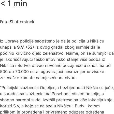
< 1
min
Foto:Shutterstock
Iz Uprave policije saopšteno je da je policija u Nikšiću
uhapsila
S.V.
(52) iz ovog grada, zbog sumnje da je
počinio krivično djelo zelenaštvo. Naime, on se sumnjiči da
je iskorišćavajući teško imovinsko stanje više osoba iz
Nikšića i Budve, davao novčane pozajmice u iznosima od
500 do 70.000 eura, ugovarajući nesrazmjerno visoke
zelenaške kamate na mjesečnom nivou.
“Policijski službenici Odjeljenja bezbjednosti Nikšić su juče,
u saradnji sa službenicima Posebne jedinice policije, a
shodno naredbi suda, izvršili pretrese na više lokacija koje
koristi S.V, a koje se nalaze u Nikšiću i Budvi, kojom
prilikom je pronađena i privremeno oduzeta određena