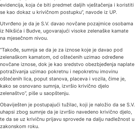
evidencija, koja će biti predmet daljih vještačenja i koristiti
se kao dokaz u krivičnom postupku”, navode iz UP.
Utvrđeno je da je S.V. davao novčane pozajmice osobama
iz Nikšića i Budve, ugovarajući visoke zelenaške kamate
na mjesečnom nivou.
“Takođe, sumnja se da je za iznose koje je davao pod
zelenaškom kamatom, od oštećenih uzimao određene
novčane iznose, dok je kao sredstvo obezbjeđenja naplate
potraživanja uzimao pokretnu i nepokretnu imovinu
oštećenih lica, poput stanova, placeva i vozila, čime je,
kako se osnovano sumnja, izvršio krivično djelo
zelenaštvo”, piše u saopštenju.
Obaviješten je postupajući tužilac, koji je naložio da se S.V.
uhapsi zbog sumnje da je izvršio navedeno krivično djelo,
te da se uz krivičnu prijavu sprovede na dalju nadležnost u
zakonskom roku.