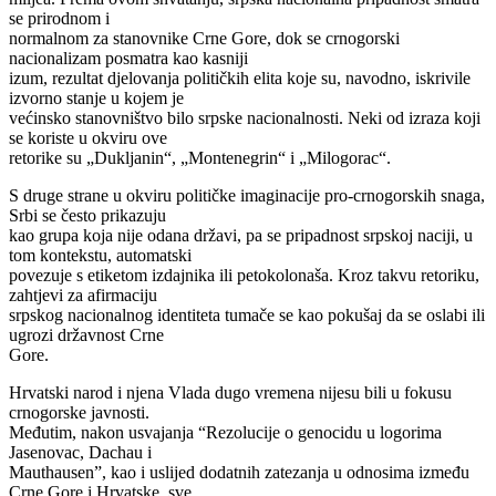
se prirodnom i
normalnom za stanovnike Crne Gore, dok se crnogorski
nacionalizam posmatra kao kasniji
izum, rezultat djelovanja političkih elita koje su, navodno, iskrivile
izvorno stanje u kojem je
većinsko stanovništvo bilo srpske nacionalnosti. Neki od izraza koji
se koriste u okviru ove
retorike su „Dukljanin“, „Montenegrin“ i „Milogorac“.
S druge strane u okviru političke imaginacije pro-crnogorskih snaga,
Srbi se često prikazuju
kao grupa koja nije odana državi, pa se pripadnost srpskoj naciji, u
tom kontekstu, automatski
povezuje s etiketom izdajnika ili petokolonaša. Kroz takvu retoriku,
zahtjevi za afirmaciju
srpskog nacionalnog identiteta tumače se kao pokušaj da se oslabi ili
ugrozi državnost Crne
Gore.
Hrvatski narod i njena Vlada dugo vremena nijesu bili u fokusu
crnogorske javnosti.
Međutim, nakon usvajanja “Rezolucije o genocidu u logorima
Jasenovac, Dachau i
Mauthausen”, kao i uslijed dodatnih zatezanja u odnosima između
Crne Gore i Hrvatske, sve