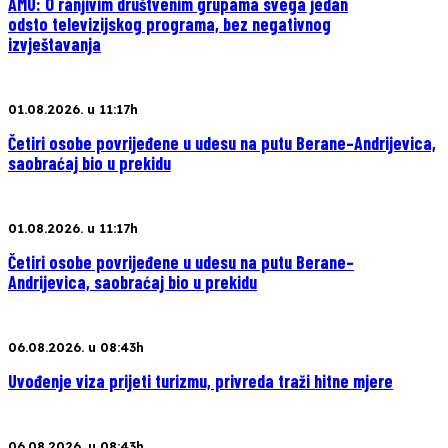
AMU: O ranjivim društvenim grupama svega jedan
odsto televizijskog programa, bez negativnog
izvještavanja
01.08.2026. u 11:17h
Četiri osobe povrijeđene u udesu na putu Berane–Andrijevica,
saobraćaj bio u prekidu
01.08.2026. u 11:17h
Četiri osobe povrijeđene u udesu na putu Berane–
Andrijevica, saobraćaj bio u prekidu
06.08.2026. u 08:43h
Uvođenje viza prijeti turizmu, privreda traži hitne mjere
06.08.2026. u 08:43h