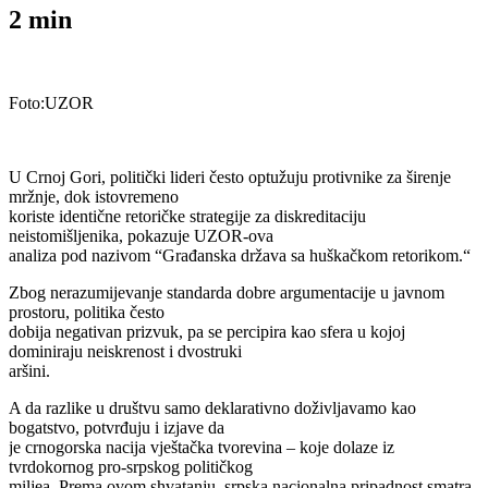
2
min
Foto:UZOR
U Crnoj Gori, politički lideri često optužuju protivnike za širenje
mržnje, dok istovremeno
koriste identične retoričke strategije za diskreditaciju
neistomišljenika, pokazuje UZOR-ova
analiza pod nazivom “Građanska država sa huškačkom retorikom.“
Zbog nerazumijevanje standarda dobre argumentacije u javnom
prostoru, politika često
dobija negativan prizvuk, pa se percipira kao sfera u kojoj
dominiraju neiskrenost i dvostruki
aršini.
A da razlike u društvu samo deklarativno doživljavamo kao
bogatstvo, potvrđuju i izjave da
je crnogorska nacija vještačka tvorevina – koje dolaze iz
tvrdokornog pro-srpskog političkog
miljea. Prema ovom shvatanju, srpska nacionalna pripadnost smatra