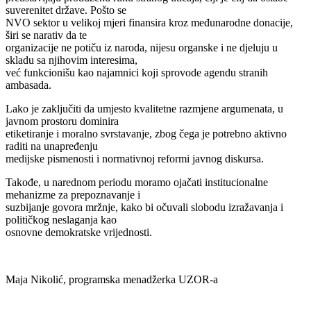
suverenitet države. Pošto se
NVO sektor u velikoj mjeri finansira kroz međunarodne donacije,
širi se narativ da te
organizacije ne potiču iz naroda, nijesu organske i ne djeluju u
skladu sa njihovim interesima,
već funkcionišu kao najamnici koji sprovode agendu stranih
ambasada.
Lako je zaključiti da umjesto kvalitetne razmjene argumenata, u
javnom prostoru dominira
etiketiranje i moralno svrstavanje, zbog čega je potrebno aktivno
raditi na unapređenju
medijske pismenosti i normativnoj reformi javnog diskursa.
Takođe, u narednom periodu moramo ojačati institucionalne
mehanizme za prepoznavanje i
suzbijanje govora mržnje, kako bi očuvali slobodu izražavanja i
političkog neslaganja kao
osnovne demokratske vrijednosti.
Maja Nikolić, programska menadžerka UZOR-a