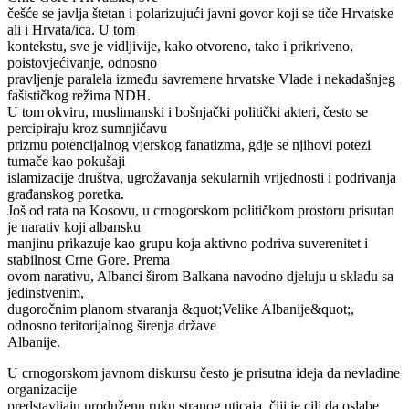
češće se javlja štetan i polarizujući javni govor koji se tiče Hrvatske
ali i Hrvata/ica. U tom
kontekstu, sve je vidljivije, kako otvoreno, tako i prikriveno,
poistovjećivanje, odnosno
pravljenje paralela između savremene hrvatske Vlade i nekadašnjeg
fašističkog režima NDH.
U tom okviru, muslimanski i bošnjački politički akteri, često se
percipiraju kroz sumnjičavu
prizmu potencijalnog vjerskog fanatizma, gdje se njihovi potezi
tumače kao pokušaji
islamizacije društva, ugrožavanja sekularnih vrijednosti i podrivanja
građanskog poretka.
Još od rata na Kosovu, u crnogorskom političkom prostoru prisutan
je narativ koji albansku
manjinu prikazuje kao grupu koja aktivno podriva suverenitet i
stabilnost Crne Gore. Prema
ovom narativu, Albanci širom Balkana navodno djeluju u skladu sa
jedinstvenim,
dugoročnim planom stvaranja &quot;Velike Albanije&quot;,
odnosno teritorijalnog širenja države
Albanije.
U crnogorskom javnom diskursu često je prisutna ideja da nevladine
organizacije
predstavljaju produženu ruku stranog uticaja, čiji je cilj da oslabe