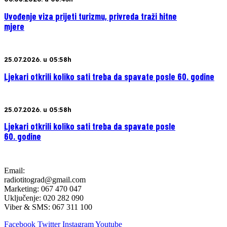
Uvođenje viza prijeti turizmu, privreda traži hitne
mjere
25.07.2026. u 05:58h
Ljekari otkrili koliko sati treba da spavate posle 60. godine
25.07.2026. u 05:58h
Ljekari otkrili koliko sati treba da spavate posle
60. godine
Email:
radiotitograd@gmail.com
Marketing: 067 470 047
Uključenje: 020 282 090
Viber & SMS: 067 311 100
Facebook
Twitter
Instagram
Youtube