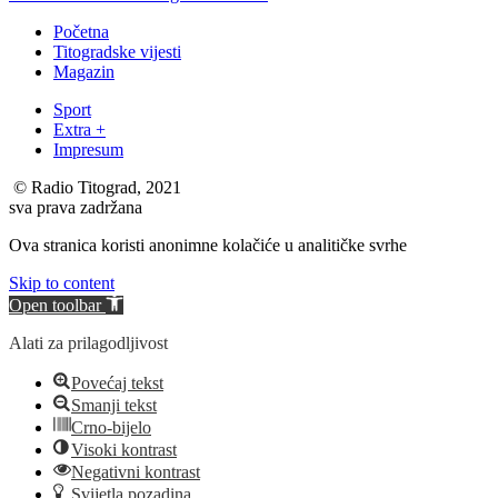
Početna
Titogradske vijesti
Magazin
Sport
Extra +
Impresum
© Radio Titograd, 2021
sva prava zadržana
Ova stranica koristi anonimne kolačiće u analitičke svrhe
Skip to content
Open toolbar
Alati za prilagodljivost
Povećaj tekst
Smanji tekst
Crno-bijelo
Visoki kontrast
Negativni kontrast
Svijetla pozadina