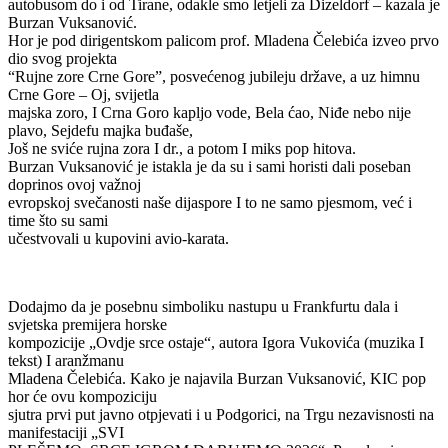
autobusom do i od Tirane, odakle smo letjeli za Dizeldorf – kazala je
Burzan Vuksanović.
Hor je pod dirigentskom palicom prof. Mladena Čelebića izveo prvo
dio svog projekta
“Rujne zore Crne Gore”, posvećenog jubileju države, a uz himnu
Crne Gore – Oj, svijetla
majska zoro, I Crna Goro kapljo vode, Bela ćao, Niđe nebo nije
plavo, Sejdefu majka buđaše,
Još ne sviće rujna zora I dr., a potom I miks pop hitova.
Burzan Vuksanović je istakla je da su i sami horisti dali poseban
doprinos ovoj važnoj
evropskoj svečanosti naše dijaspore I to ne samo pjesmom, već i
time što su sami
učestvovali u kupovini avio-karata.
Dodajmo da je posebnu simboliku nastupu u Frankfurtu dala i
svjetska premijera horske
kompozicije „Ovdje srce ostaje“, autora Igora Vukovića (muzika I
tekst) I aranžmanu
Mladena Čelebića. Kako je najavila Burzan Vuksanović, KIC pop
hor će ovu kompoziciju
sjutra prvi put javno otpjevati i u Podgorici, na Trgu nezavisnosti na
manifestaciji „SVI