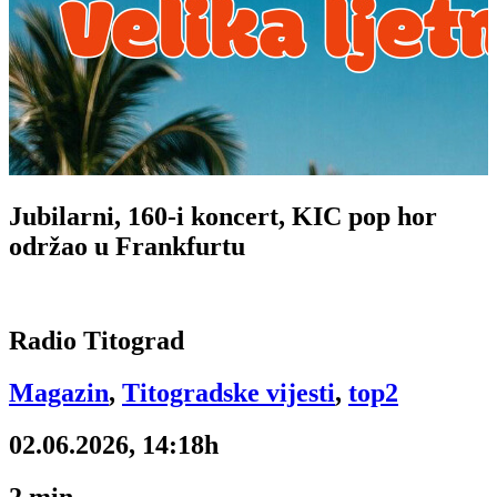
Jubilarni, 160-i koncert, KIC pop hor
održao u Frankfurtu
Radio Titograd
Magazin
,
Titogradske vijesti
,
top2
02.06.2026, 14:18h
2
min