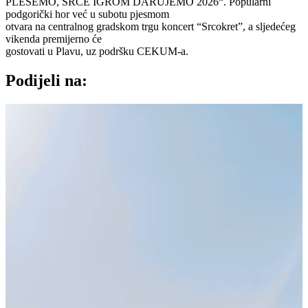
PLEŠEMO, SRCE IGROM DARUJEMO 2026“. Popularni
podgorički hor već u subotu pjesmom
otvara na centralnog gradskom trgu koncert “Srcokret”, a sljedećeg
vikenda premijerno će
gostovati u Plavu, uz podršku CEKUM-a.
Podijeli na: