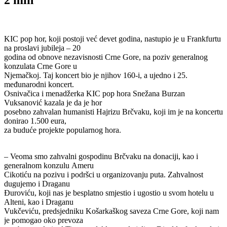
KIC pop hor, koji postoji već devet godina, nastupio je u Frankfurtu
na proslavi jubileja – 20
godina od obnove nezavisnosti Crne Gore, na poziv generalnog
konzulata Crne Gore u
Njemačkoj. Taj koncert bio je njihov 160-i, a ujedno i 25.
međunarodni koncert.
Osnivačica i menadžerka KIC pop hora Snežana Burzan
Vuksanović kazala je da je hor
posebno zahvalan humanisti Hajrizu Brčvaku, koji im je na koncertu
donirao 1.500 eura,
za buduće projekte popularnog hora.
– Veoma smo zahvalni gospodinu Brčvaku na donaciji, kao i
generalnom konzulu Ameru
Cikotiću na pozivu i podršci u organizovanju puta. Zahvalnost
dugujemo i Draganu
Đuroviću, koji nas je besplatno smjestio i ugostio u svom hotelu u
Alteni, kao i Draganu
Vukčeviću, predsjedniku Košarkaškog saveza Crne Gore, koji nam
je pomogao oko prevoza