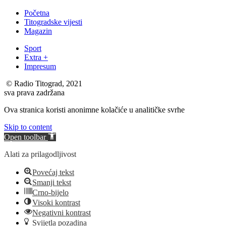
Početna
Titogradske vijesti
Magazin
Sport
Extra +
Impresum
© Radio Titograd, 2021
sva prava zadržana
Ova stranica koristi anonimne kolačiće u analitičke svrhe
Skip to content
Open toolbar
Alati za prilagodljivost
Povećaj tekst
Smanji tekst
Crno-bijelo
Visoki kontrast
Negativni kontrast
Svijetla pozadina