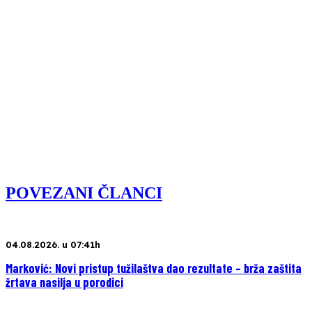
POVEZANI ČLANCI
04.08.2026. u 07:41h
Marković: Novi pristup tužilaštva dao rezultate – brža zaštita
žrtava nasilja u porodici