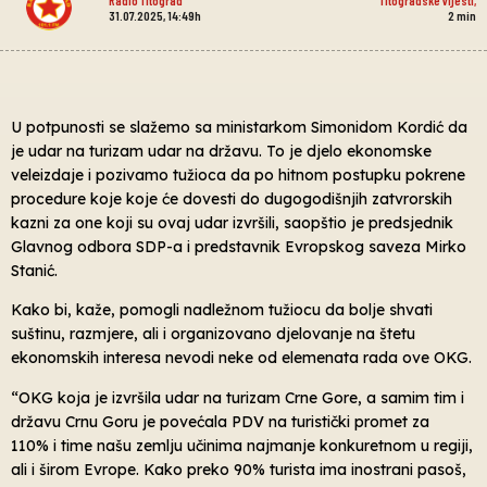
31.07.2025, 14:49h
2
min
U potpunosti se slažemo sa ministarkom Simonidom Kordić da
je udar na turizam udar na državu. To je djelo ekonomske
veleizdaje i pozivamo tužioca da po hitnom postupku pokrene
procedure koje koje će dovesti do dugogodišnjih zatvrorskih
kazni za one koji su ovaj udar izvršili, saopštio je predsjednik
Glavnog odbora SDP-a i predstavnik Evropskog saveza Mirko
Stanić.
Kako bi, kaže, pomogli nadležnom tužiocu da bolje shvati
suštinu, razmjere, ali i organizovano djelovanje na štetu
ekonomskih interesa nevodi neke od elemenata rada ove OKG.
“OKG koja je izvršila udar na turizam Crne Gore, a samim tim i
državu Crnu Goru je povećala PDV na turistički promet za
110% i time našu zemlju učinima najmanje konkuretnom u regiji,
ali i širom Evrope. Kako preko 90% turista ima inostrani pasoš,