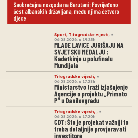
Saobraćajna nezgoda na Barutani: Povrijeđeno
šest albanskih državljana, među njima četvoro
djece
Sport
,
Titogradske vijesti
,
06.08.2026. u 19:25h
MLADE LAVICE JURIŠAJU NA
SVJETSKU MEDALJU :
Kadetkinje u polufinalu
Mundijala
Titogradske vijesti
,
06.08.2026. u 17:28h
Ministarstvo traži izjašnjenje
Agencije o projektu „Primato
P“ u Danilovgradu
Titogradske vijesti
,
,
06.08.2026. u 17:20h
CDT: Što je projekat važniji to
treba detaljnije provjeravati
investitore