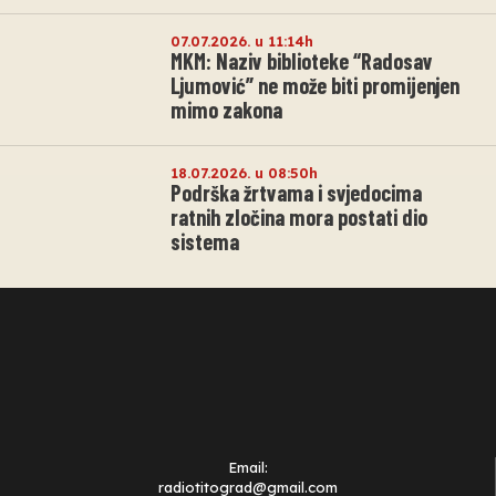
07.07.2026. u 11:14h
MKM: Naziv biblioteke “Radosav
Ljumović” ne može biti promijenjen
mimo zakona
18.07.2026. u 08:50h
Podrška žrtvama i svjedocima
ratnih zločina mora postati dio
sistema
Email:
radiotitograd@gmail.com