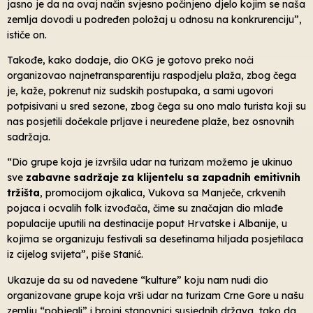
jasno je da na ovaj način svjesno počinjeno djelo kojim se naša
zemlja dovodi u podređen položaj u odnosu na konkrurenciju”,
ističe on.
Takođe, kako dodaje, dio OKG je gotovo preko noći
organizovao najnetransparentiju raspodjelu plaža, zbog čega
je, kaže, pokrenut niz sudskih postupaka, a sami ugovori
potpisivani u sred sezone, zbog čega su ono malo turista koji su
nas posjetili dočekale prljave i neuređene plaže, bez osnovnih
sadržaja.
“Dio grupe koja je izvršila udar na turizam možemo je ukinuo
sve
zabavne sadržaje za klijentelu sa zapadnih emitivnih
tržišta
, promocijom ojkalica, Vukova sa Manječe, crkvenih
pojaca i ocvalih folk izvođača, čime su značajan dio mlađe
populacije uputili na destinacije poput Hrvatske i Albanije, u
kojima se organizuju festivali sa desetinama hiljada posjetilaca
iz cijelog svijeta”, piše Stanić.
Ukazuje da su od navedene “kulture” koju nam nudi dio
organizovane grupe koja vrši udar na turizam Crne Gore u našu
zemlju “pobjegli” i brojni stanovnici susjednih država, tako da