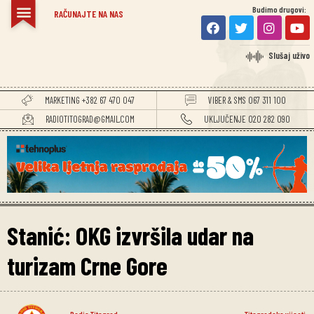
Budimo drugovi:
RAČUNAJTE NA NAS
Slušaj uživo
MARKETING +382 67 470 047
VIBER & SMS 067 311 100
RADIOTITOGRAD@GMAIL.COM
UKLJUČENJE 020 282 090
Stanić: OKG izvršila udar na
turizam Crne Gore
Radio Titograd
Titogradske vijesti
,