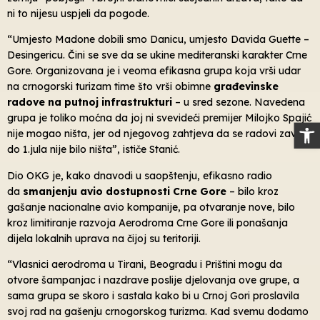
ni to nijesu uspjeli da pogode.
“Umjesto Madone dobili smo Danicu, umjesto Davida Guette –
Desingericu. Čini se sve da se ukine mediteranski karakter Crne
Gore. Organizovana je i veoma efikasna grupa koja vrši udar
na crnogorski turizam time što vrši obimne
građevinske
radove na putnoj infrastrukturi
– u sred sezone. Navedena
grupa je toliko moćna da joj ni svevideći premijer Milojko Spajić
Op
nije mogao ništa, jer od njegovog zahtjeva da se radovi završe
do 1.jula nije bilo ništa”, ističe Stanić.
Dio OKG je, kako dnavodi u saopštenju, efikasno radio
da
smanjenju avio dostupnosti Crne Gore
– bilo kroz
gašanje nacionalne avio kompanije, pa otvaranje nove, bilo
kroz limitiranje razvoja Aerodroma Crne Gore ili ponašanja
dijela lokalnih uprava na čijoj su teritoriji.
“Vlasnici aerodroma u Tirani, Beogradu i Prištini mogu da
otvore šampanjac i nazdrave poslije djelovanja ove grupe, a
sama grupa se skoro i sastala kako bi u Crnoj Gori proslavila
svoj rad na gašenju crnogorskog turizma. Kad svemu dodamo