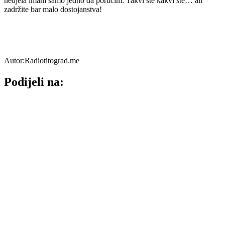
nedjela imam samo jedno da poručim: Takvi ste kakvi ste… ali
zadržite bar malo dostojanstva!
Autor:Radiotitograd.me
Podijeli na: