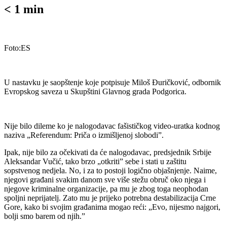
< 1
min
Foto:ES
U nastavku je saopštenje koje potpisuje Miloš Đuričković, odbornik
Evropskog saveza u Skupštini Glavnog grada Podgorica.
Nije bilo dileme ko je nalogodavac fašističkog video-uratka kodnog
naziva „Referendum: Priča o izmišljenoj slobodi”.
Ipak, nije bilo za očekivati da će nalogodavac, predsjednik Srbije
Aleksandar Vučić, tako brzo „otkriti” sebe i stati u zaštitu
sopstvenog nedjela. No, i za to postoji logično objašnjenje. Naime,
njegovi građani svakim danom sve više stežu obruč oko njega i
njegove kriminalne organizacije, pa mu je zbog toga neophodan
spoljni neprijatelj. Zato mu je prijeko potrebna destabilizacija Crne
Gore, kako bi svojim građanima mogao reći: „Evo, nijesmo najgori,
bolji smo barem od njih.”