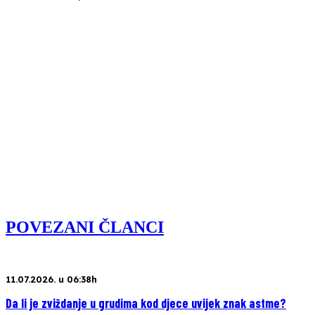
POVEZANI ČLANCI
11.07.2026. u 06:38h
Da li je zviždanje u grudima kod djece uvijek znak astme?