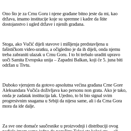
Ono što je za Crnu Goru i njene građane bitno jeste da mi, kao
država, imamo institucije koje su spremne i kadre da štite
dostojanstvo i ugled države i njenih građana.
Stoga, ako Vučić dijeli stavove i mišljenja predstavljena u
fašističkom video-uratku, a očigledno je da ih dijeli, onda njemu
treba zabraniti ulazak u Crnu Goru. I to bi trebalo uraditi upravo
uoči Samita Evropska unija – Zapadni Balkan, koji će 5. juna biti
održan u Tivtu.
Duboko vjerujem da gotovo apsolutna većina građana Crne Gore
Aleksandara Vučića doživljava kao personu non grata. Ako je tako,
onda je zadatak institucija lak. Ujedno, to bi bio signal svim
progresivnim snagama u Srbiji da nijesu same, ali i da Crna Gora
mora da ide dalje.
Za sve one domaće saučesnike u proizvodnji i distribuciji ovog