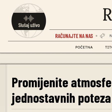
RAČUNAJTE NA NAS
M
POČETNA
TIT
Promijenite atmosfe
jednostavnih poteza