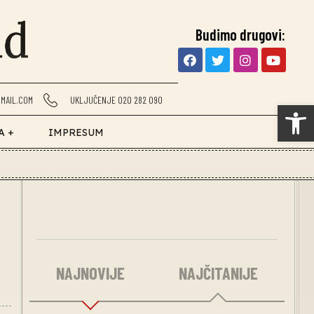
Budimo drugovi:
MAIL.COM
UKLJUČENJE 020 282 090
Op
A +
IMPRESUM
NAJNOVIJE
NAJČITANIJE