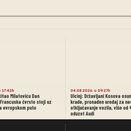
u 17:42h
04.08.2026. u 09:27h
itao Milatoviću Dan
Ulcinj: Državljani Kosova osu
 Francuska čvrsto stoji uz
krađe, pronađen uređaj za n
na evropskom putu
otključavanje vozila, više od 
oduzet Audi