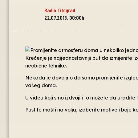
Radio Titograd
22.07.2018, 00:00h
Krečenje je najjednostavniji put da izmijenite 
neobične tehnike.
Nekada je dovoljno da samo promijenite izgled
vašeg doma.
U videu koji smo izdvojili to možete da uradite
Pustite mašti na volju, izaberite motive i boje k