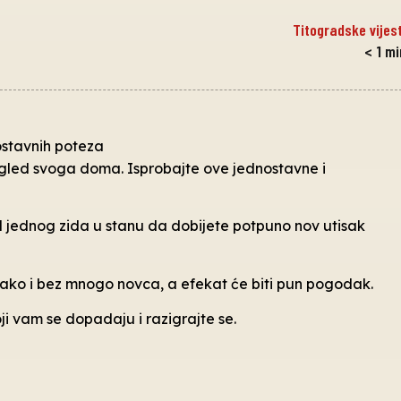
Titogradske vijest
< 1
mi
izgled svoga doma. Isprobajte ove jednostavne i
 jednog zida u stanu da dobijete potpuno nov utisak
 lako i bez mnogo novca, a efekat će biti pun pogodak.
oji vam se dopadaju i razigrajte se.