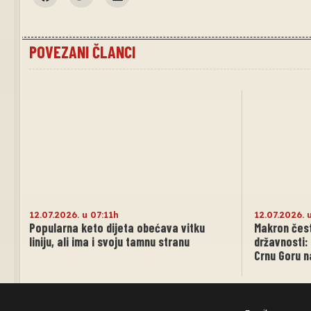
POVEZANI ČLANCI
12.07.2026. u 07:11h
12.07.2026. 
Popularna keto dijeta obećava vitku
Makron čest
liniju, ali ima i svoju tamnu stranu
državnosti:
Crnu Goru 