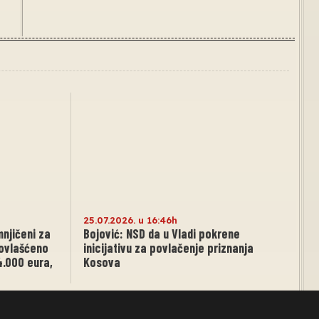
25.07.2026. u 16:46h
mnjičeni za
Bojović: NSD da u Vladi pokrene
eovlašćeno
inicijativu za povlačenje priznanja
4.000 eura,
Kosova