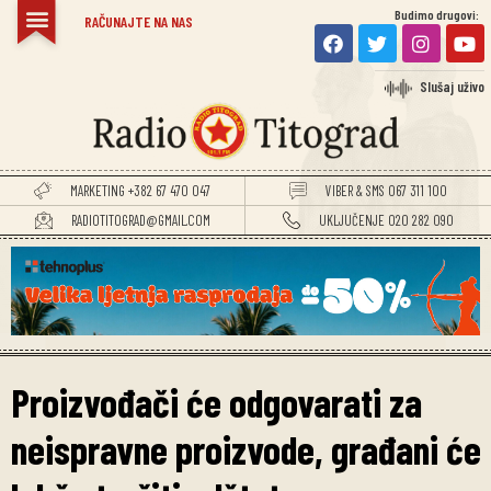
Budimo drugovi:
RAČUNAJTE NA NAS
Slušaj uživo
MARKETING +382 67 470 047
VIBER & SMS 067 311 100
RADIOTITOGRAD@GMAIL.COM
UKLJUČENJE 020 282 090
Proizvođači će odgovarati za
neispravne proizvode, građani će