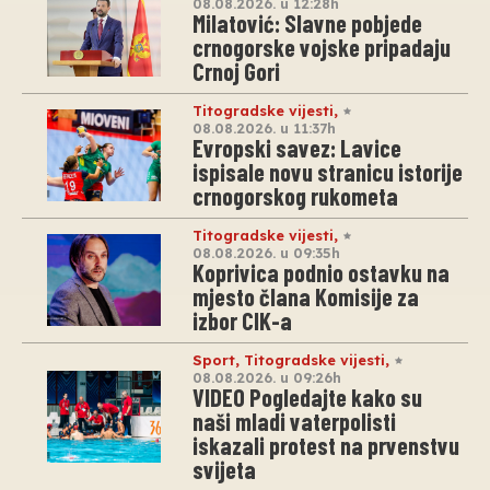
08.08.2026. u 12:28h
Milatović: Slavne pobjede
crnogorske vojske pripadaju
Crnoj Gori
Titogradske vijesti
,
08.08.2026. u 11:37h
Evropski savez: Lavice
ispisale novu stranicu istorije
crnogorskog rukometa
Titogradske vijesti
,
08.08.2026. u 09:35h
Koprivica podnio ostavku na
mjesto člana Komisije za
izbor CIK-a
Sport
,
Titogradske vijesti
,
08.08.2026. u 09:26h
VIDEO Pogledajte kako su
naši mladi vaterpolisti
iskazali protest na prvenstvu
svijeta