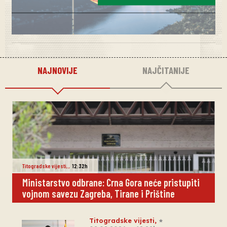
NAJNOVIJE
NAJČITANIJE
Titogradske vijesti
,
,
12:32h
Ministarstvo odbrane: Crna Gora neće pristupiti
vojnom savezu Zagreba, Tirane i Prištine
Titogradske vijesti
,