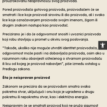
prouzrokovanu neispravnošću svog proizvoda.
Pored proizvođača gotovog proizvoda, proizvođačem će se
smatrati i lice koje proizvodi sirovinu ili dio proizvoda, ali i svako
lice koje označavanjem proizvoda svojim imenom, žigom ili
drugim znakom nastupa kao proizvođač.
Precizirano je i da će odgovornost snositi i uvoznici proizvoda
koji robu stavljaju u promet u okviru svog poslovanja.
Op
“Takođe, ukoliko nije moguće utvrditi identitet proizvođača,
odgovornost može pasti i na dobavljača proizvoda, osim ako u
razumnom roku obavijesti oštećenog o stvarnom proizvođaču
ili licu od kojeg je proizvod nabavljen”, piše između ostalog u
Predlogu zakona.
Šta je neispravan proizvod
Zakonom se precizira da se proizvodom smatra svaka
pokretna stvar, uključujući i onu koja je ugrađena u drugu
pokretnu ili nepokretnu stvar, kao i električna energija.
Neispravnim će se smatrati proizvod koji ne pruža sigurnost