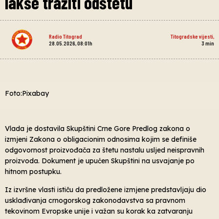
lakše tražiti odštetu
Radio Titograd
Titogradske vijesti
,
28.05.2026, 08:01h
3
min
Foto:Pixabay
Vlada je dostavila Skupštini Crne Gore Predlog zakona o
izmjeni Zakona o obligacionim odnosima kojim se definiše
odgovornost proizvođača za štetu nastalu usljed neispravnih
proizvoda. Dokument je upućen Skupštini na usvajanje po
hitnom postupku.
Iz izvršne vlasti ističu da predložene izmjene predstavljaju dio
usklađivanja crnogorskog zakonodavstva sa pravnom
tekovinom Evropske unije i važan su korak ka zatvaranju