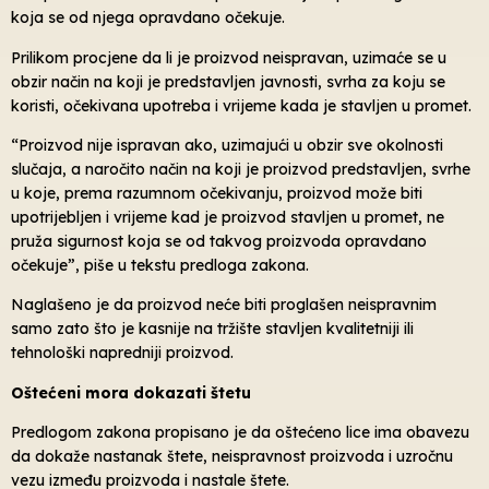
koja se od njega opravdano očekuje.
Prilikom procjene da li je proizvod neispravan, uzimaće se u
obzir način na koji je predstavljen javnosti, svrha za koju se
koristi, očekivana upotreba i vrijeme kada je stavljen u promet.
“Proizvod nije ispravan ako, uzimajući u obzir sve okolnosti
slučaja, a naročito način na koji je proizvod predstavljen, svrhe
u koje, prema razumnom očekivanju, proizvod može biti
upotrijebljen i vrijeme kad je proizvod stavljen u promet, ne
pruža sigurnost koja se od takvog proizvoda opravdano
očekuje”, piše u tekstu predloga zakona.
Naglašeno je da proizvod neće biti proglašen neispravnim
samo zato što je kasnije na tržište stavljen kvalitetniji ili
tehnološki napredniji proizvod.
Oštećeni mora dokazati štetu
Predlogom zakona propisano je da oštećeno lice ima obavezu
da dokaže nastanak štete, neispravnost proizvoda i uzročnu
vezu između proizvoda i nastale štete.