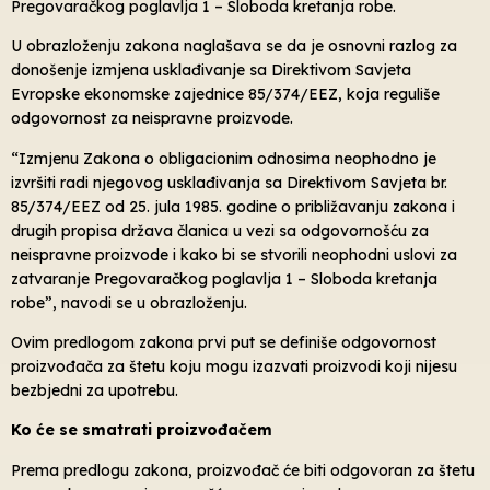
Pregovaračkog poglavlja 1 – Sloboda kretanja robe.
U obrazloženju zakona naglašava se da je osnovni razlog za
donošenje izmjena usklađivanje sa Direktivom Savjeta
Evropske ekonomske zajednice 85/374/EEZ, koja reguliše
odgovornost za neispravne proizvode.
“Izmjenu Zakona o obligacionim odnosima neophodno je
izvršiti radi njegovog usklađivanja sa Direktivom Savjeta br.
85/374/EEZ od 25. jula 1985. godine o približavanju zakona i
drugih propisa država članica u vezi sa odgovornošću za
neispravne proizvode i kako bi se stvorili neophodni uslovi za
zatvaranje Pregovaračkog poglavlja 1 – Sloboda kretanja
robe”, navodi se u obrazloženju.
Ovim predlogom zakona prvi put se definiše odgovornost
proizvođača za štetu koju mogu izazvati proizvodi koji nijesu
bezbjedni za upotrebu.
Ko će se smatrati proizvođačem
Prema predlogu zakona, proizvođač će biti odgovoran za štetu