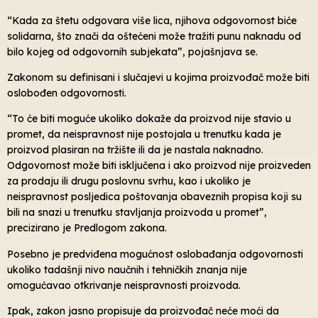
“Kada za štetu odgovara više lica, njihova odgovornost biće
solidarna, što znači da oštećeni može tražiti punu naknadu od
bilo kojeg od odgovornih subjekata”, pojašnjava se.
Zakonom su definisani i slučajevi u kojima proizvođač može biti
oslobođen odgovornosti.
“To će biti moguće ukoliko dokaže da proizvod nije stavio u
promet, da neispravnost nije postojala u trenutku kada je
proizvod plasiran na tržište ili da je nastala naknadno.
Odgovornost može biti isključena i ako proizvod nije proizveden
za prodaju ili drugu poslovnu svrhu, kao i ukoliko je
neispravnost posljedica poštovanja obaveznih propisa koji su
bili na snazi u trenutku stavljanja proizvoda u promet”,
precizirano je Predlogom zakona.
Posebno je predviđena mogućnost oslobađanja odgovornosti
ukoliko tadašnji nivo naučnih i tehničkih znanja nije
omogućavao otkrivanje neispravnosti proizvoda.
Ipak, zakon jasno propisuje da proizvođač neće moći da