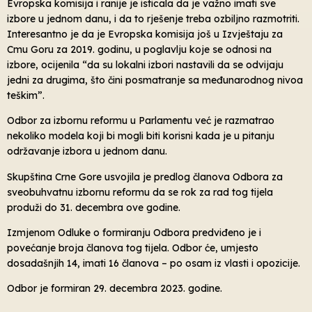
Evropska komisija i ranije je isticala da je važno imati sve
izbore u jednom danu, i da to rješenje treba ozbiljno razmotriti.
Interesantno je da je Evropska komisija još u Izvještaju za
Cmu Goru za 2019. godinu, u poglavlju koje se odnosi na
izbore, ocijenila “da su lokalni izbori nastavili da se odvijaju
jedni za drugima, što čini posmatranje sa međunarodnog nivoa
teškim”.
Odbor za izbornu reformu u Parlamentu već je razmatrao
nekoliko modela koji bi mogli biti korisni kada je u pitanju
održavanje izbora u jednom danu.
Skupština Crne Gore usvojila je predlog članova Odbora za
sveobuhvatnu izbornu reformu da se rok za rad tog tijela
produži do 31. decembra ove godine.
Izmjenom Odluke o formiranju Odbora predviđeno je i
povećanje broja članova tog tijela. Odbor će, umjesto
dosadašnjih 14, imati 16 članova – po osam iz vlasti i opozicije.
Odbor je formiran 29. decembra 2023. godine.