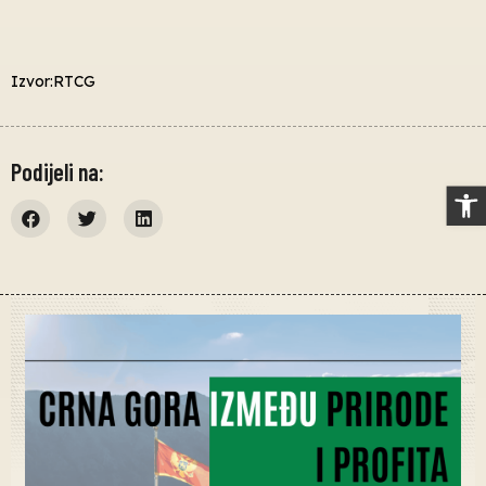
Izvor:RTCG
Podijeli na:
Op