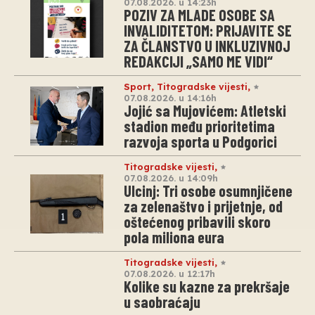
07.08.2026. u 14:23h
POZIV ZA MLADE OSOBE SA
INVALIDITETOM: PRIJAVITE SE
ZA ČLANSTVO U INKLUZIVNOJ
REDAKCIJI „SAMO ME VIDI“
Sport
,
Titogradske vijesti
,
07.08.2026. u 14:16h
Jojić sa Mujovićem: Atletski
stadion među prioritetima
razvoja sporta u Podgorici
Titogradske vijesti
,
07.08.2026. u 14:09h
Ulcinj: Tri osobe osumnjičene
za zelenaštvo i prijetnje, od
oštećenog pribavili skoro
pola miliona eura
Titogradske vijesti
,
07.08.2026. u 12:17h
Kolike su kazne za prekršaje
u saobraćaju