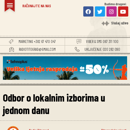
Budimo drugovi:
RAČUNAJTE NA NAS
Slušaj uživo
MARKETING +382 67 470 047
VIBER & SMS 067 311 100
RADIOTITOGRAD@GMAIL.COM
UKLJUČENJE 020 282 090
Odbor o lokalnim izborima u
jednom danu
Radio Titograd
Titogradske vijesti
,