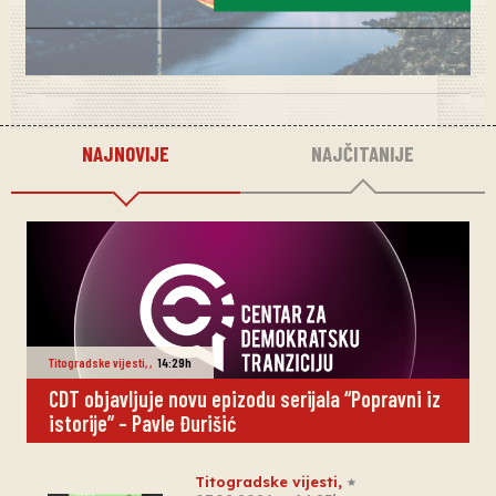
NAJNOVIJE
NAJČITANIJE
Titogradske vijesti
,
,
14:29h
CDT objavljuje novu epizodu serijala “Popravni iz
istorije” – Pavle Đurišić
Titogradske vijesti
,