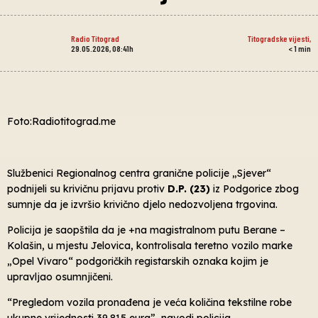
Radio Titograd
Titogradske vijesti
,
29.05.2026, 08:41h
< 1
min
Foto:Radiotitograd.me
Službenici Regionalnog centra granične policije „Sjever“
podnijeli su krivičnu prijavu protiv
D.P. (23)
iz Podgorice zbog
sumnje da je izvršio krivično djelo nedozvoljena trgovina.
Policija je saopštila da je +na magistralnom putu Berane –
Kolašin, u mjestu Jelovica, kontrolisala teretno vozilo marke
„Opel Vivaro“ podgoričkih registarskih oznaka kojim je
upravljao osumnjičeni.
“Pregledom vozila pronađena je veća količina tekstilne robe