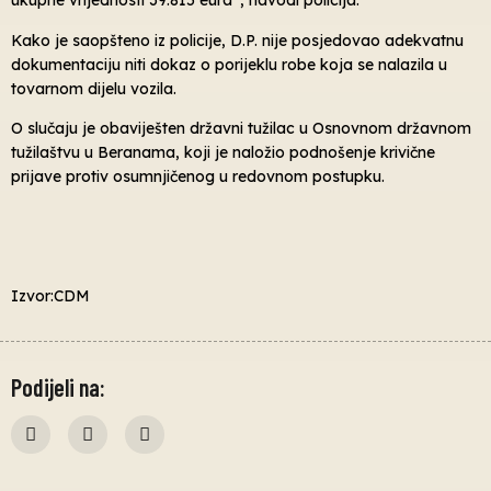
ukupne vrijednosti 39.815 eura”, navodi policija.
Kako je saopšteno iz policije, D.P. nije posjedovao adekvatnu
dokumentaciju niti dokaz o porijeklu robe koja se nalazila u
tovarnom dijelu vozila.
O slučaju je obaviješten državni tužilac u Osnovnom državnom
tužilaštvu u Beranama, koji je naložio podnošenje krivične
prijave protiv osumnjičenog u redovnom postupku.
Izvor:CDM
Podijeli na: