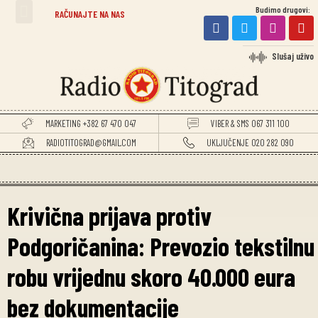
Budimo drugovi:
TITOGRADSKE VIJESTI
RAČUNAJTE NA NAS
Slušaj uživo
MARKETING +382 67 470 047
VIBER & SMS 067 311 100
RADIOTITOGRAD@GMAIL.COM
UKLJUČENJE 020 282 090
Krivična prijava protiv
Podgoričanina: Prevozio tekstilnu
robu vrijednu skoro 40.000 eura
bez dokumentacije