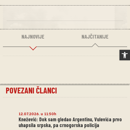
NAJNOVIJE
NAJČITANIJE
Op
POVEZANI ČLANCI
12.07.2026. u 11:50h
Knežević: Dok sam gledao Argentinu, Vulevića prvo
uhapsila srpska, pa crnogorska policija