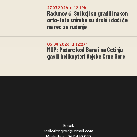
27.07.2026. u 12:19h
Radunović: Svi koji su gradili nakon
orto-foto snimka su drski i doći će
na red za rušenje
05.08.2026. u 12:27h
MUP: Požare kod Bara i na Cetinju
gasili helikopteri Vojske Crne Gore
Email:
radiotitograd@gmail.com
Marketing: 067 470 047