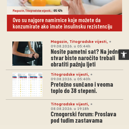
Magazin
,
Titogradske vijesti
,
,
05:47h
Ovo su najgore namirnice koje možete da
konzumirate ako imate insulinsku rezistenciju
Magazin
,
Titogradske vijesti
,
09.08.2026. u 05:44h
Op
Nosite pametni sat? Na jednu
stvar biste naročito trebali
obratiti pažnju ljeti
Titogradske vijesti
,
09.08.2026. u 05:40h
Pretežno sunčano i veoma
toplo do 38 stepeni.
Titogradske vijesti
,
08.08.2026. u 19:18h
Crnogorski forum: Proslava
pod tuđim zastavama