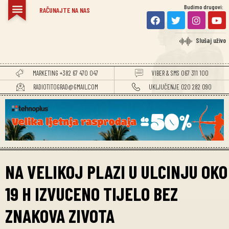
Budimo drugovi:
RAČUNAJTE NA NAS
Slušaj uživo
MARKETING +382 67 470 047
VIBER & SMS 067 311 100
RADIOTITOGRAD@GMAIL.COM
UKLJUČENJE 020 282 090
NA VELIKOJ PLAZI U ULCINJU OKO
19 H IZVUCENO TIJELO BEZ
ZNAKOVA ZIVOTA