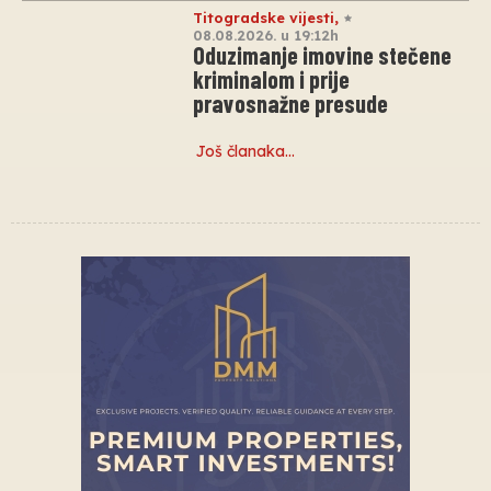
Titogradske vijesti
,
08.08.2026. u 19:12h
Oduzimanje imovine stečene
kriminalom i prije
pravosnažne presude
Još članaka…