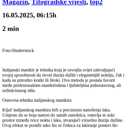
Magazin
,
Titogradske vijesti
,
top2
16.05.2025, 06:15h
2
min
Foto:Shutterstock
Italijanski manikir je tehnika koja je osvojila svijet zahvaljujući
svojoj sposobnosti da stvori iluziju dužih i elegantnijih noktiju, čak i
kada su prirodno kratki ili široki. Ova metoda je postala favorit
među profesionalnim manikiristima i ljubiteljima jednostavnog, ali
sofisticiranog stila.
Osnovna tehnika italijanskog manikira
Ključ italijanskog manikira leži u preciznom nanošenju laka.
Umjesto da se boja nanosi do samih zanoktica, ostavlja se uski
prostor između ivice nokta i laka, stvarajući vizuelnu iluziju dužine.
Ovaj efekat se postiže tako što se četkica za lakiranje postavi što