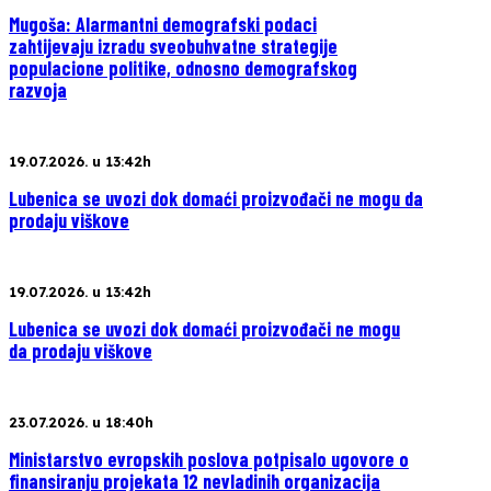
Mugoša: Alarmantni demografski podaci
zahtijevaju izradu sveobuhvatne strategije
populacione politike, odnosno demografskog
razvoja
19.07.2026. u 13:42h
Lubenica se uvozi dok domaći proizvođači ne mogu da
prodaju viškove
19.07.2026. u 13:42h
Lubenica se uvozi dok domaći proizvođači ne mogu
da prodaju viškove
23.07.2026. u 18:40h
Ministarstvo evropskih poslova potpisalo ugovore o
finansiranju projekata 12 nevladinih organizacija