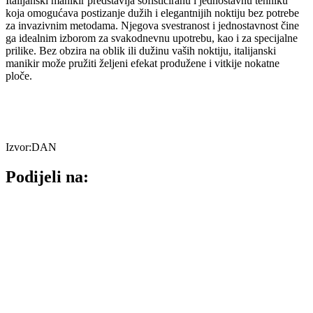
Italijanski manikir predstavlja sofisticiranu i jednostavnu tehniku
koja omogućava postizanje dužih i elegantnijih noktiju bez potrebe
za invazivnim metodama. Njegova svestranost i jednostavnost čine
ga idealnim izborom za svakodnevnu upotrebu, kao i za specijalne
prilike. Bez obzira na oblik ili dužinu vaših noktiju, italijanski
manikir može pružiti željeni efekat produžene i vitkije nokatne
ploče.
Izvor:DAN
Podijeli na: