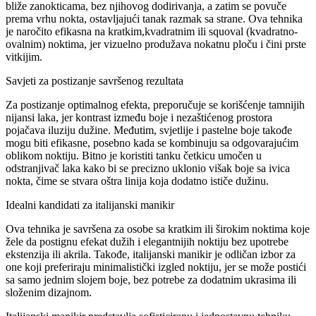
bliže zanokticama, bez njihovog dodirivanja, a zatim se povuče
prema vrhu nokta, ostavljajući tanak razmak sa strane. Ova tehnika
je naročito efikasna na kratkim,kvadratnim ili squoval (kvadratno-
ovalnim) noktima, jer vizuelno produžava nokatnu ploču i čini prste
vitkijim.
Savjeti za postizanje savršenog rezultata
Za postizanje optimalnog efekta, preporučuje se korišćenje tamnijih
nijansi laka, jer kontrast između boje i nezaštićenog prostora
pojačava iluziju dužine. Međutim, svjetlije i pastelne boje takođe
mogu biti efikasne, posebno kada se kombinuju sa odgovarajućim
oblikom noktiju. Bitno je koristiti tanku četkicu umočen u
odstranjivač laka kako bi se precizno uklonio višak boje sa ivica
nokta, čime se stvara oštra linija koja dodatno ističe dužinu.
Idealni kandidati za italijanski manikir
Ova tehnika je savršena za osobe sa kratkim ili širokim noktima koje
žele da postignu efekat dužih i elegantnijih noktiju bez upotrebe
ekstenzija ili akrila. Takođe, italijanski manikir je odličan izbor za
one koji preferiraju minimalistički izgled noktiju, jer se može postići
sa samo jednim slojem boje, bez potrebe za dodatnim ukrasima ili
složenim dizajnom.