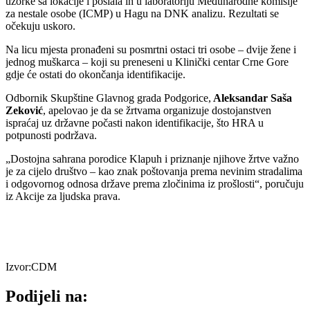
uzorke sa lokacije i poslala ih u laboratoriju Međunarodne komisije
za nestale osobe (ICMP) u Hagu na DNK analizu. Rezultati se
očekuju uskoro.
Na licu mjesta pronađeni su posmrtni ostaci tri osobe – dvije žene i
jednog muškarca – koji su preneseni u Klinički centar Crne Gore
gdje će ostati do okončanja identifikacije.
Odbornik Skupštine Glavnog grada Podgorice,
Aleksandar Saša
Zeković
, apelovao je da se žrtvama organizuje dostojanstven
ispraćaj uz državne počasti nakon identifikacije, što HRA u
potpunosti podržava.
„Dostojna sahrana porodice Klapuh i priznanje njihove žrtve važno
je za cijelo društvo – kao znak poštovanja prema nevinim stradalima
i odgovornog odnosa države prema zločinima iz prošlosti“, poručuju
iz Akcije za ljudska prava.
Izvor:CDM
Podijeli na: