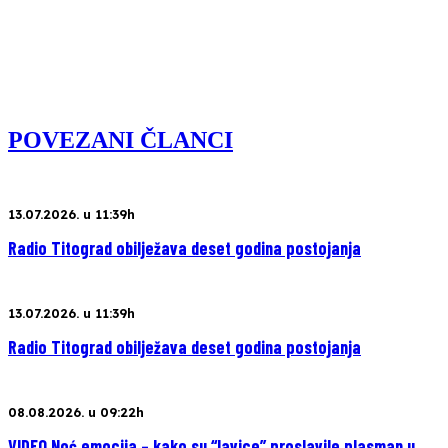
POVEZANI ČLANCI
13.07.2026. u 11:39h
Radio Titograd obilježava deset godina postojanja
13.07.2026. u 11:39h
Radio Titograd obilježava deset godina postojanja
08.08.2026. u 09:22h
VIDEO Noć emocija – kako su “lavice” proslavile plasman u