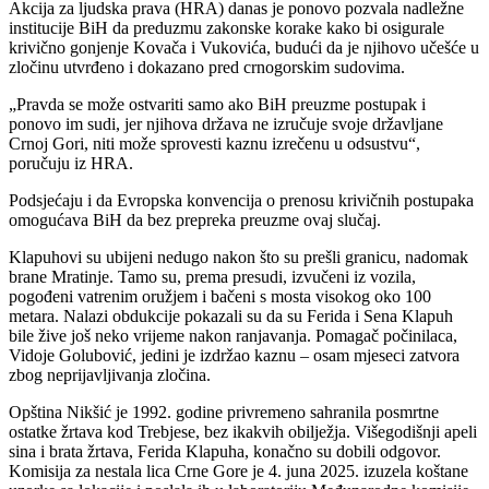
Akcija za ljudska prava (HRA) danas je ponovo pozvala nadležne
institucije BiH da preduzmu zakonske korake kako bi osigurale
krivično gonjenje Kovača i Vukovića, budući da je njihovo učešće u
zločinu utvrđeno i dokazano pred crnogorskim sudovima.
„Pravda se može ostvariti samo ako BiH preuzme postupak i
ponovo im sudi, jer njihova država ne izručuje svoje državljane
Crnoj Gori, niti može sprovesti kaznu izrečenu u odsustvu“,
poručuju iz HRA.
Podsjećaju i da Evropska konvencija o prenosu krivičnih postupaka
omogućava BiH da bez prepreka preuzme ovaj slučaj.
Klapuhovi su ubijeni nedugo nakon što su prešli granicu, nadomak
brane Mratinje. Tamo su, prema presudi, izvučeni iz vozila,
pogođeni vatrenim oružjem i bačeni s mosta visokog oko 100
metara. Nalazi obdukcije pokazali su da su Ferida i Sena Klapuh
bile žive još neko vrijeme nakon ranjavanja. Pomagač počinilaca,
Vidoje Golubović, jedini je izdržao kaznu – osam mjeseci zatvora
zbog neprijavljivanja zločina.
Opština Nikšić je 1992. godine privremeno sahranila posmrtne
ostatke žrtava kod Trebjese, bez ikakvih obilježja. Višegodišnji apeli
sina i brata žrtava, Ferida Klapuha, konačno su dobili odgovor.
Komisija za nestala lica Crne Gore je 4. juna 2025. izuzela koštane