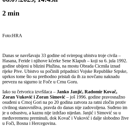
2
min
Foto:HRA
Danas se navršavaju 33 godine od svirepog ubistva troje civila –
Hasana, Feride i njihove kćerke Sene Klapuh – koji su 6. jula 1992.
godine ubijeni u blizini Plužina, na mostu Obrada Cicmila iznad
rijeke Pive. Ubistvo su počinili pripadnici Vojske Republike Srpske,
uprkos tome što su prethodno pristali da ih za novčanu naknadu
prevezu na sigurno iz Foče u Crnu Goru.
Iako su četvorica izvršilaca –
Janko Janjić, Radomir Kovač,
Zoran Vuković i Zoran Simović
– još 1996. godine pravosnažno
osuđeni u Crnoj Gori na po 20 godina zatvora za ratni zločin protiv
civilnog stanovništva, pravda do danas nije zadovoljena. Suđeno im
je u odsustvu, a kaznu nije izdržao nijedan. Janjić i Simović su u
međuvremenu preminuli, dok Kovač i Vuković i dalje slobodno žive
u Foči, Bosna i Hercegovina.