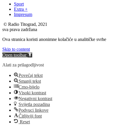
Sport
Extra +
Impresum
© Radio Titograd, 2021
sva prava zadržana
Ova stranica koristi anonimne kolačiće u analitičke svrhe
Skip to content
Open toolbar
Alati za prilagodljivost
Povećaj tekst
Smanji tekst
Crno-bijelo
Visoki kontrast
Negativni kontrast
Svijetla pozadina
Podvuci linkove
Čitljiviji font
Reset