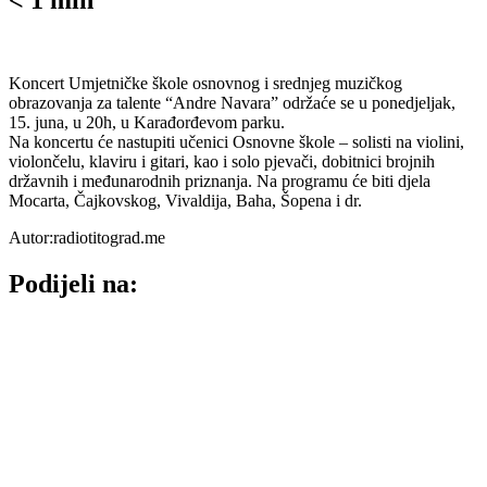
Koncert Umjetničke škole osnovnog i srednjeg muzičkog
obrazovanja za talente “Andre Navara” održaće se u ponedjeljak,
15. juna, u 20h, u Karađorđevom parku.
Na koncertu će nastupiti učenici Osnovne škole – solisti na violini,
violončelu, klaviru i gitari, kao i solo pjevači, dobitnici brojnih
državnih i međunarodnih priznanja. Na programu će biti djela
Mocarta, Čajkovskog, Vivaldija, Baha, Šopena i dr.
Autor:radiotitograd.me
Podijeli na: