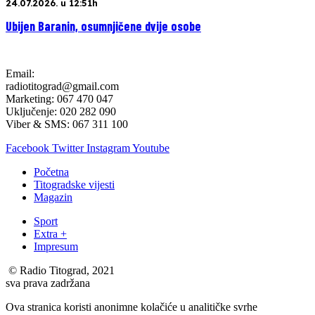
24.07.2026. u 12:51h
Ubijen Baranin, osumnjičene dvije osobe
Email:
radiotitograd@gmail.com
Marketing: 067 470 047
Uključenje: 020 282 090
Viber & SMS: 067 311 100
Facebook
Twitter
Instagram
Youtube
Početna
Titogradske vijesti
Magazin
Sport
Extra +
Impresum
© Radio Titograd, 2021
sva prava zadržana
Ova stranica koristi anonimne kolačiće u analitičke svrhe