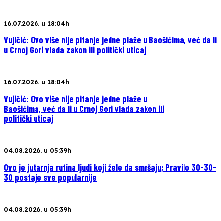
16.07.2026. u 18:04h
Vujičić: Ovo više nije pitanje jedne plaže u Baošićima, već da li
u Crnoj Gori vlada zakon ili politički uticaj
16.07.2026. u 18:04h
Vujičić: Ovo više nije pitanje jedne plaže u
Baošićima, već da li u Crnoj Gori vlada zakon ili
politički uticaj
04.08.2026. u 05:39h
Ovo je jutarnja rutina ljudi koji žele da smršaju; Pravilo 30-30-
30 postaje sve popularnije
04.08.2026. u 05:39h