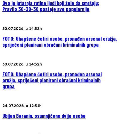
Ovo je jutarnja rutina ljudi koji žele da smršaju;
Pravilo 30-30-30 postaje sve popularnije
30.07.2026. u 14:52h
FOTO: Uhapšene četiri osobe, pronađen arsenal oružja,
spriječeni planirani obračuni kriminalnih grupa
30.07.2026. u 14:52h
FOTO: Uhapšene četiri osobe, pronađen arsenal
oružja, spriječeni planirani obračuni kriminalnih
grupa
24.07.2026. u 12:51h
Ubijen Baranin, osumnjičene dvije osobe