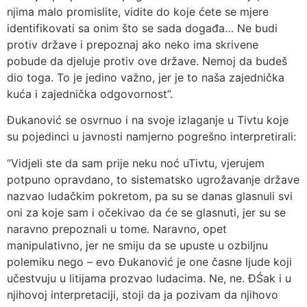
njima malo promislite, vidite do koje ćete se mjere
identifikovati sa onim što se sada događa… Ne budi
protiv države i prepoznaj ako neko ima skrivene
pobude da djeluje protiv ove države. Nemoj da budeš
dio toga. To je jedino važno, jer je to naša zajednička
kuća i zajednička odgovornost”.
Đukanović se osvrnuo i na svoje izlaganje u Tivtu koje
su pojedinci u javnosti namjerno pogrešno interpretirali:
“Vidjeli ste da sam prije neku noć uTivtu, vjerujem
potpuno opravdano, to sistematsko ugrožavanje države
nazvao ludačkim pokretom, pa su se danas glasnuli svi
oni za koje sam i očekivao da će se glasnuti, jer su se
naravno prepoznali u tome. Naravno, opet
manipulativno, jer ne smiju da se upuste u ozbiljnu
polemiku nego – evo Đukanović je one časne ljude koji
učestvuju u litijama prozvao ludacima. Ne, ne. ĐŚak i u
njihovoj interpretaciji, stoji da ja pozivam da njihovo