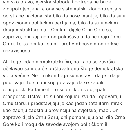
vjersko pravo, vjerska sloboda i potreba ne bude
zloupotrijebljena, a ona se sistematski zloupotrebljava
od strane nacionalista bilo da nose mantije, bilo da su u
opozicionim političkim partijama, bilo da su u nekim
drugim strukturama….Oni koji dijele Crnu Goru su,
zapravo, oni koji uporno pokušavaju da negiraju Crnu
Goru. To su oni koji su bili protiv obnove crnogorkse
nezavisnosti.
Ali, to je jedan demokratski čin, pa kada se završio
očekivao sam da će poštovati ono što je demokratska
volja većine. Ne. I nakon toga su nastavili da je i dalje
podrivaju. To su oni koji pozivaju da se zapali
crnogorski Parlament. To su oni koji su cijepali
crnogorski Ustav. To su oni koji idu svuda i ogovaraju
Crnu Goru, i predstavljaju je kao jedan totalitarni mrak i
kao zadnju zaostalu provinciju na svjetskoj mapi. Oni
zapravo dijele Crnu Goru, oni pomamljuju onaj dio Crne
Gore koji mogu da zavode svojom političkom ili