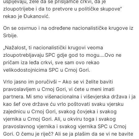
uspijevaju, žele da se prišljamče crkvi, da je
zloupotrijebe i da to pretvore u političke skupove“
rekao je Đukanović.
On se osvrnuo i na određene nacionalističke krugove iz
Srbije.
„Nažalost, ti nacionalistički krugovi veoma
zloupotrebljavaju SPC gdje god to mogu….Ovo ne
pričam iza leđa crkvi, sve sam ovo rekao
velikodostojnicima SPC u Crnoj Gori.
Vrlo jasno im poručivši – Ako se vi želite baviti
pravoslavljem u Crnoj Gori, vi ćete u meni imati
partnera. Mi smo višenacionalna i viševjerska država i ja
kao šef ove države ću vrlo poštovati svaku vjersku
zajednicu u Crnoj Gori, svakog čovjeka i svakog
vjernika u Crnoj Gori. Ali, u okviru toga i svakog
pravoslavnog vjernika i svakog vjernika SPC u Crnoj
Gori. O čemu je riječ? Ali se ja plašim da se vi ne bavite