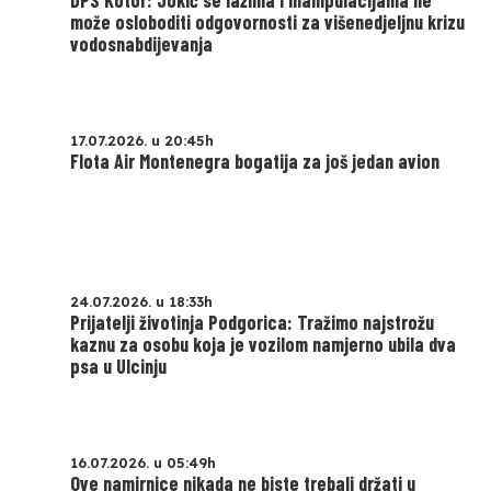
može osloboditi odgovornosti za višenedjeljnu krizu
vodosnabdijevanja
17.07.2026. u 20:45h
Flota Air Montenegra bogatija za još jedan avion
24.07.2026. u 18:33h
Prijatelji životinja Podgorica: Tražimo najstrožu
kaznu za osobu koja je vozilom namjerno ubila dva
psa u Ulcinju
16.07.2026. u 05:49h
Ove namirnice nikada ne biste trebali držati u