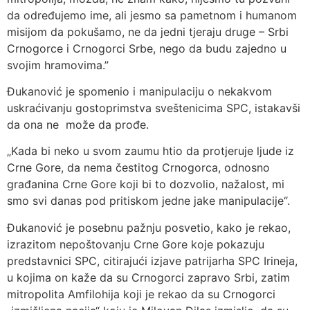
da određujemo ime, ali jesmo sa pametnom i humanom
misijom da pokušamo, ne da jedni tjeraju druge – Srbi
Crnogorce i Crnogorci Srbe, nego da budu zajedno u
svojim hramovima.”
Đukanović je spomenio i manipulaciju o nekakvom
uskraćivanju gostoprimstva sveštenicima SPC, istakavši
da ona ne može da prođe.
„Kada bi neko u svom zaumu htio da protjeruje ljude iz
Crne Gore, da nema čestitog Crnogorca, odnosno
građanina Crne Gore koji bi to dozvolio, nažalost, mi
smo svi danas pod pritiskom jedne jake manipulacije“.
Đukanović je posebnu pažnju posvetio, kako je rekao,
izrazitom nepoštovanju Crne Gore koje pokazuju
predstavnici SPC, citirajući izjave patrijarha SPC Irineja,
u kojima on kaže da su Crnogorci zapravo Srbi, zatim
mitropolita Amfilohija koji je rekao da su Crnogorci