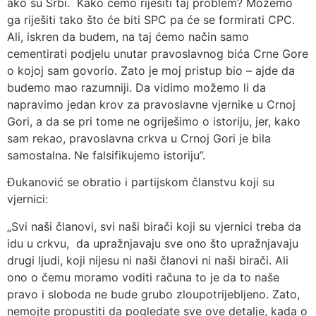
ako su Srbi. Kako ćemo riješiti taj problem? Možemo
ga riješiti tako što će biti SPC pa će se formirati CPC.
Ali, iskren da budem, na taj ćemo način samo
cementirati podjelu unutar pravoslavnog bića Crne Gore
o kojoj sam govorio. Zato je moj pristup bio – ajde da
budemo mao razumniji. Da vidimo možemo li da
napravimo jedan krov za pravoslavne vjernike u Crnoj
Gori, a da se pri tome ne ogriješimo o istoriju, jer, kako
sam rekao, pravoslavna crkva u Crnoj Gori je bila
samostalna. Ne falsifikujemo istoriju”.
Đukanović se obratio i partijskom članstvu koji su
vjernici:
„Svi naši članovi, svi naši birači koji su vjernici treba da
idu u crkvu, da upražnjavaju sve ono što upražnjavaju
drugi ljudi, koji nijesu ni naši članovi ni naši birači. Ali
ono o čemu moramo voditi računa to je da to naše
pravo i sloboda ne bude grubo zloupotrijebljeno. Zato,
nemojte propustiti da pogledate sve ove detalje, kada o