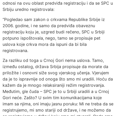
odnosi na ovu oblast predviđa registraciju i da se SPC u
Srbiju uredno registrovala:
“Pogledao sam zakon o crkvama Republike Srbije iz
2006. godine, i ne samo da predviđa obaveznu
registraciju koju je, uzgred budi rečeno, SPC u Srbiji
potpuno ispoštovala, nego, tamo se propisuje pet
uslova koje crkva mora da ispuni da bi bila
registrovana.
Za razliku od toga u Crnoj Gori nema uslova. Tamo,
između ostalog, država Srbija propisuje da morate da
priložite i osnovni siže svog vjerskog učenja. Vjerujem
da je to ispravnije od onoga što smo mi uradili. Hoću da
kažem da je mnogo relaksiraniji režim registrovanja.
Međutim, gle čuda – SPC je to u Srbiji uradili a u Crnoj
Gori neće. Zašto? U svim tim komunikacijama koje
imam sa njima, oni imaju jasnu poruku: Mi ne treba da se
registrujemo, mi smo stariji od države, i ne možemo da