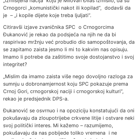
„izmišljena nacija“ koju je Milovan Đilas izmislio, da su
Crnogorci „komunistički nakot ili kopilad“, dodavši da
je – „i kopile dijete koje treba ljuljati“.
Citiravši izjave zvaničnika SPC o Crnogorcima
Đukanović je rekao da podsjeća na njih ne da bi
raspirivao mržnju već probudio dio samopoštovanja, da
se zapitamo zaista jesmo li mi to kakvim nas opisuju.
Imamo li potrebe da zaštitimo svoje dostojanstvo i svoj
integritet?
„Mislim da imamo zaista više nego dovoljno razloga za
sumnju u dobronamjernost koju SPC pokazuje prema
Crnoj Gori, crnogorskoj naciji i crnogorskoj kulturi“,
rekao je predsjednik DPS-a.
Đukanović se osvrnuo i na opoziciju konstatujući da oni
pokušavaju da zloupotrijebe crkvene litije i ostvare neki
svoj politički interes. Mi kažemo – razumijemo,
pokušavaju da nas pobijede toliko vremena i ne