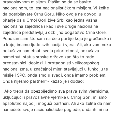
pravoslavnom misijom. Plašim se da se bavite
nacionalnom, to jest nacionalističkom misijom. Vi želite
da posrbljavate Crnu Goru. Niko ovdje ne dovodi u
pitanje da u Crnoj Gori žive Srbi kao jedna važna
nacionalna zajednica i kao i sve druge nacionalne
zajednice predstavljaju ozbiljno bogatstvo Crne Gore.
Ponosan sam što sam na čelu partije koja je građanska i
u kojoj imamo ljude svih nacija i vjera. Ali, ako vam neko
pokušava nametnuti svoju prioritetnost, pokušava
nametnuti status srpske države kao što to rade
predstavnici ideolozi i protagonisti velikosrpskog
nacionalizma, u značajnoj mjeri stavljajući u funkciju te
misije i SPC, onda smo u svađi, onda imamo problem.
Onda nijesmo partneri''- kazao je i dodao:
''Ako treba da obezbijedimo sva prava svim vjernicima,
uključujući i pravoslavne vjernike u Crnoj Gori, mi smo
apsolutno najbolji mogući partneri. Ali ako želite da nam
namećete svoje nacionalističke poglede, onda ih mi ne