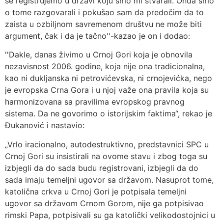
se registrujemo u državi koju smo mi stvarali. Onda smo
o tome razgovarali i pokušao sam da predočim da to
zaista u ozbiljnom savremenom društvu ne može biti
argument, čak i da je tačno''-kazao je on i dodao:
''Dakle, danas živimo u Crnoj Gori koja je obnovila
nezavisnost 2006. godine, koja nije ona tradicionalna,
kao ni dukljanska ni petrovićevska, ni crnojevićka, nego
je evropska Crna Gora i u njoj važe ona pravila koja su
harmonizovana sa pravilima evropskog pravnog
sistema. Da ne govorimo o istorijskim faktima“, rekao je
Đukanović i nastavio:
„Vrlo iracionalno, autodestruktivno, predstavnici SPC u
Crnoj Gori su insistirali na ovome stavu i zbog toga su
izbjegli da do sada budu registrovani, izbjegli da do
sada imaju temeljni ugovor sa državom. Nasuprot tome,
katolična crkva u Crnoj Gori je potpisala temeljni
ugovor sa državom Crnom Gorom, nije ga potpisivao
rimski Papa, potpisivali su ga katolički velikodostojnici u