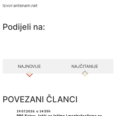
Izvor:antenam.net
Podijeli na:
NAJNOVIJE
NAJČITANIJE
POVEZANI ČLANCI
19.07.2026. u 14:55h
DPS Kotor: Jokić se lažima i manipulacijama ne