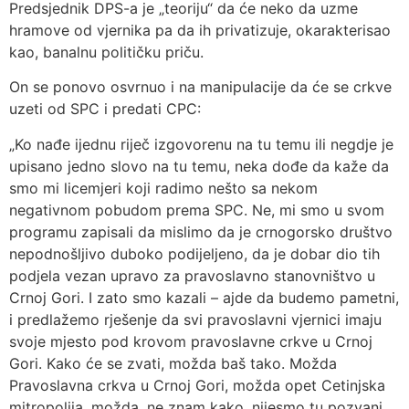
Predsjednik DPS-a je „teoriju“ da će neko da uzme
hramove od vjernika pa da ih privatizuje, okarakterisao
kao, banalnu političku priču.
On se ponovo osvrnuo i na manipulacije da će se crkve
uzeti od SPC i predati CPC:
„Ko nađe ijednu riječ izgovorenu na tu temu ili negdje je
upisano jedno slovo na tu temu, neka dođe da kaže da
smo mi licemjeri koji radimo nešto sa nekom
negativnom pobudom prema SPC. Ne, mi smo u svom
programu zapisali da mislimo da je crnogorsko društvo
nepodnošljivo duboko podijeljeno, da je dobar dio tih
podjela vezan upravo za pravoslavno stanovništvo u
Crnoj Gori. I zato smo kazali – ajde da budemo pametni,
i predlažemo rješenje da svi pravoslavni vjernici imaju
svoje mjesto pod krovom pravoslavne crkve u Crnoj
Gori. Kako će se zvati, možda baš tako. Možda
Pravoslavna crkva u Crnoj Gori, možda opet Cetinjska
mitropolija, možda, ne znam kako, nijesmo tu pozvani