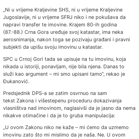
„Ni u vrijeme Kraljevine SHS, ni u vrijeme Kraljevine
Jugoslavije, ni u vrijeme SFRJ niko i ne pokušava da
napravi transfer te imovine. Krajem 80-ih godina
(87.-88.) Crna Gora uređuje svoj katastar, ima neka
aerosnimanja, nakon toga se pozivaju građani i pravni
subjekti da upišu svoju imovinu u katastar.
SPC u Crnoj Gori tada se upisuje na tu imovinu, koja
nikada u istoriji, ponavljam, nije bila njena. Danas to
služi kao argument – mi smo upisani tamo“, rekao je
Đukanović.
Predsjednik DPS-a se zatim osvrnuo na sam
tekst Zakona i višestepenu proceduru dokazivanja
vlasništva nad imovinom, naglasivši da je jasno da nema
nikakve otimačine i da je to gruba manipulacija:
„U ovom Zakonu niko ne kaže – mi ćemo da uzmemo
imovinu zato što mi mislimo da je naša. Ne. U ovom