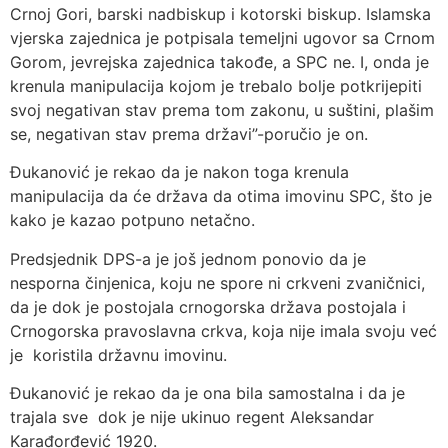
Crnoj Gori, barski nadbiskup i kotorski biskup. Islamska
vjerska zajednica je potpisala temeljni ugovor sa Crnom
Gorom, jevrejska zajednica takođe, a SPC ne. I, onda je
krenula manipulacija kojom je trebalo bolje potkrijepiti
svoj negativan stav prema tom zakonu, u suštini, plašim
se, negativan stav prema državi”-poručio je on.
Đukanović je rekao da je nakon toga krenula
manipulacija da će država da otima imovinu SPC, što je
kako je kazao potpuno netačno.
Predsjednik DPS-a je još jednom ponovio da je
nesporna činjenica, koju ne spore ni crkveni zvaničnici,
da je dok je postojala crnogorska država postojala i
Crnogorska pravoslavna crkva, koja nije imala svoju već
je koristila državnu imovinu.
Đukanović je rekao da je ona bila samostalna i da je
trajala sve dok je nije ukinuo regent Aleksandar
Karađorđević 1920.