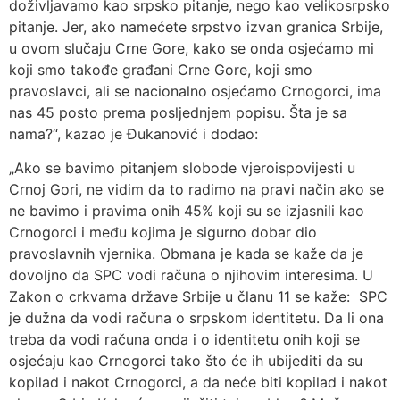
doživljavamo kao srpsko pitanje, nego kao velikosrpsko
pitanje. Jer, ako namećete srpstvo izvan granica Srbije,
u ovom slučaju Crne Gore, kako se onda osjećamo mi
koji smo takođe građani Crne Gore, koji smo
pravoslavci, ali se nacionalno osjećamo Crnogorci, ima
nas 45 posto prema posljednjem popisu. Šta je sa
nama?“, kazao je Đukanović i dodao:
„Ako se bavimo pitanjem slobode vjeroispovijesti u
Crnoj Gori, ne vidim da to radimo na pravi način ako se
ne bavimo i pravima onih 45% koji su se izjasnili kao
Crnogorci i među kojima je sigurno dobar dio
pravoslavnih vjernika. Obmana je kada se kaže da je
dovoljno da SPC vodi računa o njihovim interesima. U
Zakon o crkvama države Srbije u članu 11 se kaže: SPC
je dužna da vodi računa o srpskom identitetu. Da li ona
treba da vodi računa onda i o identitetu onih koji se
osjećaju kao Crnogorci tako što će ih ubijediti da su
kopilad i nakot Crnogorci, a da neće biti kopilad i nakot