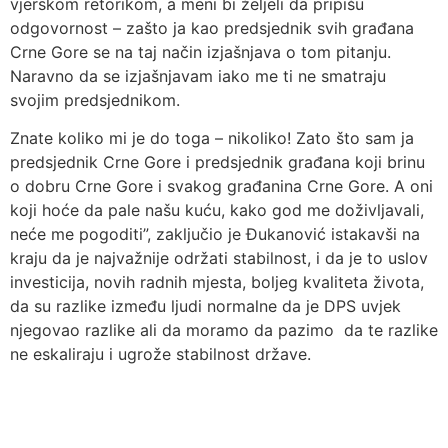
vjerskom retorikom, a meni bi željeli da pripišu
odgovornost – zašto ja kao predsjednik svih građana
Crne Gore se na taj način izjašnjava o tom pitanju.
Naravno da se izjašnjavam iako me ti ne smatraju
svojim predsjednikom.
Znate koliko mi je do toga – nikoliko! Zato što sam ja
predsjednik Crne Gore i predsjednik građana koji brinu
o dobru Crne Gore i svakog građanina Crne Gore. A oni
koji hoće da pale našu kuću, kako god me doživljavali,
neće me pogoditi”, zaključio je Đukanović istakavši na
kraju da je najvažnije održati stabilnost, i da je to uslov
investicija, novih radnih mjesta, boljeg kvaliteta života,
da su razlike između ljudi normalne da je DPS uvjek
njegovao razlike ali da moramo da pazimo da te razlike
ne eskaliraju i ugrože stabilnost države.