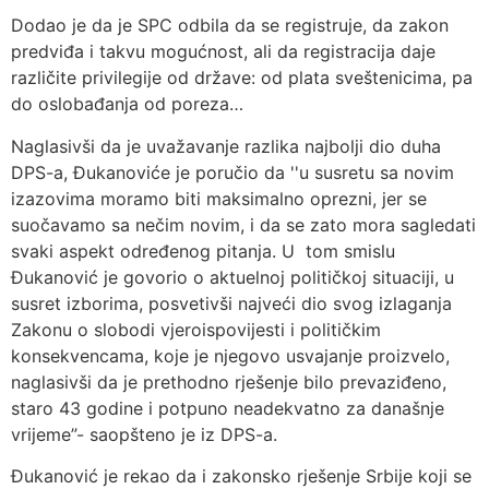
Dodao je da je SPC odbila da se registruje, da zakon
predviđa i takvu mogućnost, ali da registracija daje
različite privilegije od države: od plata sveštenicima, pa
do oslobađanja od poreza…
Naglasivši da je uvažavanje razlika najbolji dio duha
DPS-a, Đukanoviće je poručio da ''u susretu sa novim
izazovima moramo biti maksimalno oprezni, jer se
suočavamo sa nečim novim, i da se zato mora sagledati
svaki aspekt određenog pitanja. U tom smislu
Đukanović je govorio o aktuelnoj političkoj situaciji, u
susret izborima, posvetivši najveći dio svog izlaganja
Zakonu o slobodi vjeroispovijesti i političkim
konsekvencama, koje je njegovo usvajanje proizvelo,
naglasivši da je prethodno rješenje bilo prevaziđeno,
staro 43 godine i potpuno neadekvatno za današnje
vrijeme”- saopšteno je iz DPS-a.
Đukanović je rekao da i zakonsko rješenje Srbije koji se