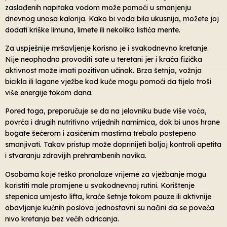
zaslađenih napitaka vodom može pomoći u smanjenju
dnevnog unosa kalorija. Kako bi voda bila ukusnija, možete joj
dodati kriške limuna, limete ili nekoliko listića mente.
Za uspješnije mršavljenje korisno je i svakodnevno kretanje.
Nije neophodno provoditi sate u teretani jer i kraća fizička
aktivnost može imati pozitivan učinak. Brza šetnja, vožnja
bicikla ili lagane vježbe kod kuće mogu pomoći da tijelo troši
više energije tokom dana.
Pored toga, preporučuje se da na jelovniku bude više voća,
povrća i drugih nutritivno vrijednih namirnica, dok bi unos hrane
bogate šećerom i zasićenim mastima trebalo postepeno
smanjivati. Takav pristup može doprinijeti boljoj kontroli apetita
i stvaranju zdravijih prehrambenih navika.
Osobama koje teško pronalaze vrijeme za vježbanje mogu
koristiti male promjene u svakodnevnoj rutini. Korištenje
stepenica umjesto lifta, kraće šetnje tokom pauze ili aktivnije
obavljanje kućnih poslova jednostavni su načini da se poveća
nivo kretanja bez većih odricanja.