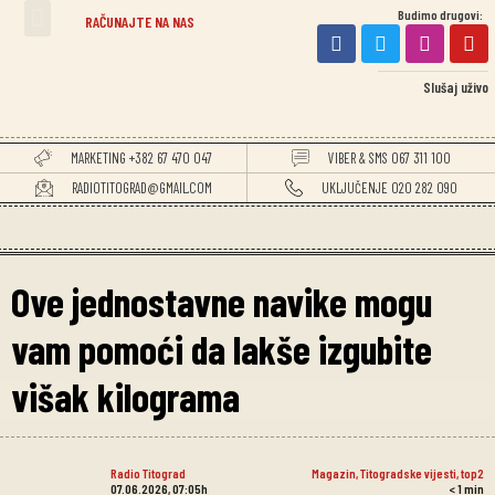
Budimo drugovi:
TITOGRADSKE VIJESTI
RAČUNAJTE NA NAS
Slušaj uživo
MARKETING +382 67 470 047
VIBER & SMS 067 311 100
RADIOTITOGRAD@GMAIL.COM
UKLJUČENJE 020 282 090
Ove jednostavne navike mogu
vam pomoći da lakše izgubite
višak kilograma
Radio Titograd
Magazin
,
Titogradske vijesti
,
top2
07.06.2026, 07:05h
< 1
min