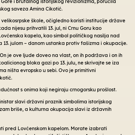
 Gore i brutalnog istorijskog revizionizma, poručila
skog saveza Amina Cikotić.
velikosrpske škole, očigledno koristi institucije države
da nijesu prihvatili 13. jul, ni Crnu Goru kao
Lovćenska kapela, kao simbol političkog nasilja nad
 13. julom – danom ustanka protiv fašizma i okupacije.
 On je ove ljude doveo na vlast, on ih podržava i on ih
alicionog bloka gazi po 13. julu, ne skrivajte se iza
a ništa evropsko u sebi. Ovo je primitivni
kotić.
ućnost s onima koji negiraju crnogorsku prošlost.
istar slavi državni praznik simbolima istorijskog
zam briše, a kulturna okupacija slavi iz državnih
čati pred Lovćenskom kapelom. Morate izabrati