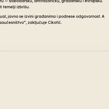
u — slobodarsku, antifašističku, građansku i evropsku.
temelji izbrišu.
al, javno se izvini građanima i podnese odgovornost. A
saučesništvo”, zaključuje Cikotić.