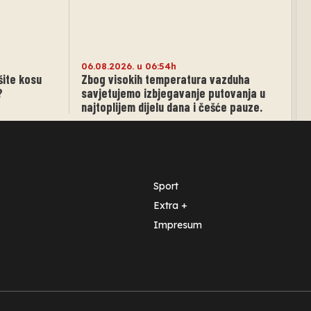
06.08.2026. u 06:54h
šite kosu
Zbog visokih temperatura vazduha
?
savjetujemo izbjegavanje putovanja u
najtoplijem dijelu dana i češće pauze.
Sport
Extra +
Impresum