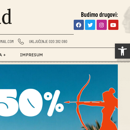
Budimo drugovi:
MAIL.COM
UKLJUČENJE 020 282 090
Op
A +
IMPRESUM