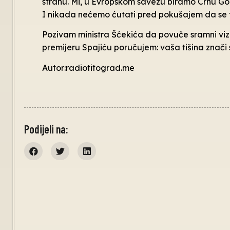
stranu. Mi, u Evropskom savezu biramo Crnu Gor
I nikada nećemo ćutati pred pokušajem da se ti 
Pozivam ministra Šćekića da povuče sramni vizu
premijeru Spajiću poručujem: vaša tišina znači 
Autor:radiotitograd.me
Podijeli na: