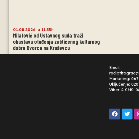
01.08.2026. u 11:35h
Milatović od Ustavnog suda traži
obustavu otuđenja zaštićenog kulturnog
dobra Dvorca na Kruševcu
Email:
radiotitograd
Marketing: 067
Uključenje: 02
Viber & SMS: 0