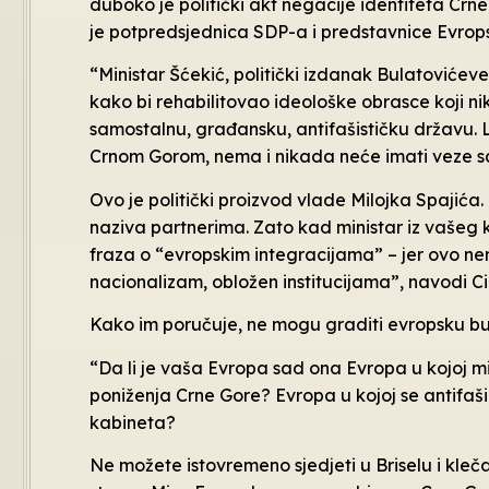
duboko je politički akt negacije identiteta Crne
je potpredsjednica SDP-a i predstavnice Evrop
“Ministar Šćekić, politički izdanak Bulatovićeve 
kako bi rehabilitovao ideološke obrasce koji nika
samostalnu, građansku, antifašističku državu. 
Crnom Gorom, nema i nikada neće imati veze sa
Ovo je politički proizvod vlade Milojka Spajića.
naziva partnerima. Zato kad ministar iz vašeg ko
fraza o “evropskim integracijama” – jer ovo nem
nacionalizam, obložen institucijama”, navodi Ci
Kako im poručuje, ne mogu graditi evropsku bud
“Da li je vaša Evropa sad ona Evropa u kojoj min
poniženja Crne Gore? Evropa u kojoj se antifaši
kabineta?
Ne možete istovremeno sjedjeti u Briselu i kle