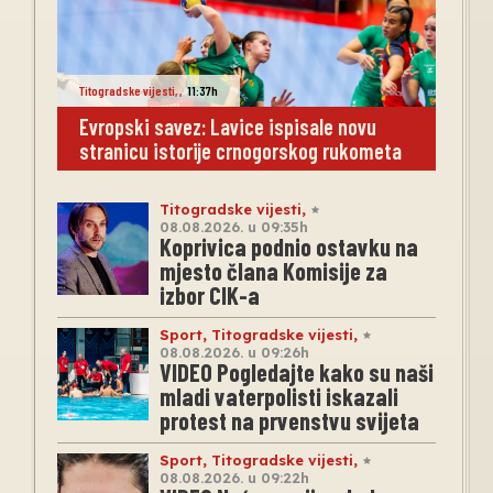
Titogradske vijesti
,
,
11:37h
Evropski savez: Lavice ispisale novu
stranicu istorije crnogorskog rukometa
Titogradske vijesti
,
08.08.2026. u 09:35h
Koprivica podnio ostavku na
mjesto člana Komisije za
izbor CIK-a
Sport
,
Titogradske vijesti
,
08.08.2026. u 09:26h
VIDEO Pogledajte kako su naši
mladi vaterpolisti iskazali
protest na prvenstvu svijeta
Sport
,
Titogradske vijesti
,
08.08.2026. u 09:22h