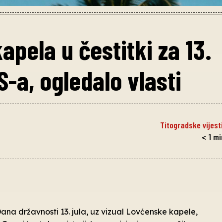
apela u čestitki za 13.
S-a, ogledalo vlasti
Titogradske vijest
< 1
mi
na državnosti 13. jula, uz vizual Lovćenske kapele,