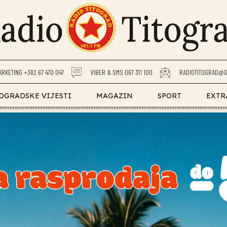
ARKETING +382 67 470 047
VIBER & SMS 067 311 100
RADIOTITOGRAD@G
OGRADSKE VIJESTI
MAGAZIN
SPORT
EXTR