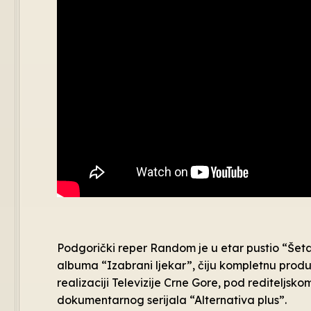
Podgorički reper Random je u etar pustio “Šet
albuma “Izabrani ljekar”, čiju kompletnu produ
realizaciji Televizije Crne Gore, pod reditelj
dokumentarnog serijala “Alternativa plus”.