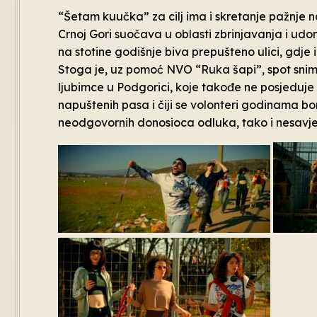
“Šetam kuučka” za cilj ima i skretanje pažnje n
Crnoj Gori suočava u oblasti zbrinjavanja i udo
na stotine godišnje biva prepušteno ulici, gdje i
Stoga je, uz pomoć NVO “Ruka šapi”, spot snim
ljubimce u Podgorici, koje takođe ne posjeduj
napuštenih pasa i čiji se volonteri godinama bor
neodgovornih donosioca odluka, tako i nesavj