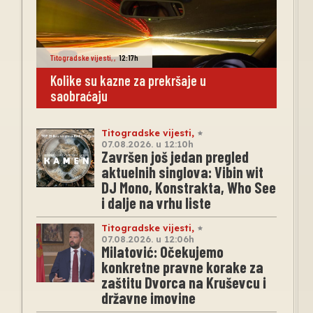
Titogradske vijesti
,
,
12:17h
Kolike su kazne za prekršaje u
saobraćaju
Titogradske vijesti
,
07.08.2026. u 12:10h
Završen još jedan pregled
aktuelnih singlova: Vibin wit
DJ Mono, Konstrakta, Who See
i dalje na vrhu liste
Titogradske vijesti
,
07.08.2026. u 12:06h
Milatović: Očekujemo
konkretne pravne korake za
zaštitu Dvorca na Kruševcu i
državne imovine