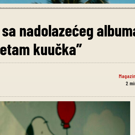
 sa nadolazećeg album
“Šetam kuučka”
Magazi
2
mi