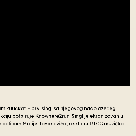
am kuučka” – prvi singl sa njegovog nadolazećeg
kciju potpisuje Knowhere2run. Singl je ekranizovan u
skom palicom Matije Jovanovića, u sklopu RTCG muzičko