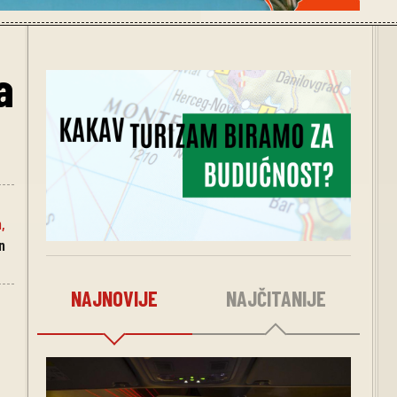
a
n
,
n
NAJNOVIJE
NAJČITANIJE