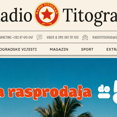
ARKETING +382 67 470 047
VIBER & SMS 067 311 100
RADIOTITOGRAD@G
OGRADSKE VIJESTI
MAGAZIN
SPORT
EXTR