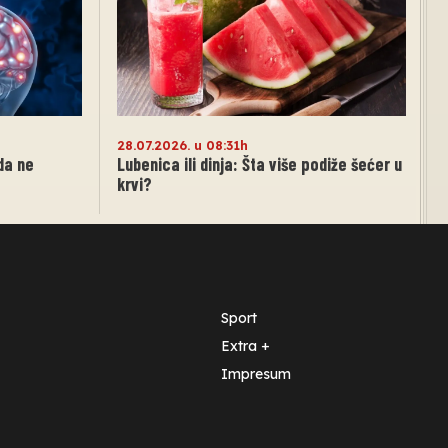
28.07.2026. u 08:31h
da ne
Lubenica ili dinja: Šta više podiže šećer u
krvi?
Sport
Extra +
Impresum