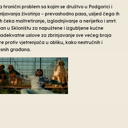
a hronični problem sa kojim se društvo u Podgorici i
mljavanja životinja – prevashodno pasa, usljed čega ih
h čeka maltretiranje, izgladnjivanje a nerijetko i smrt.
an u Skloništu za napuštene i izgubljene kućne
e adekvatne uslove za zbrinjavanje sve većeg broja
e protiv vjetrenjača u obliku, kako nestručnih i
esnih građana.