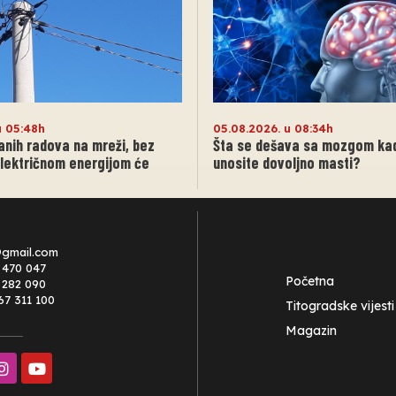
u 05:48h
05.08.2026. u 08:34h
anih radova na mreži, bez
Šta se dešava sa mozgom ka
lektričnom energijom će
unosite dovoljno masti?
@gmail.com
 470 047
Početna
0 282 090
67 311 100
Titogradske vijesti
Magazin