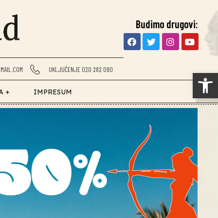
Budimo drugovi:
MAIL.COM
UKLJUČENJE 020 282 090
Op
A +
IMPRESUM