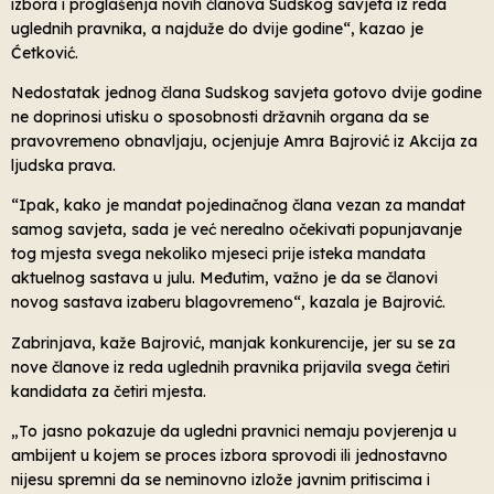
izbora i proglašenja novih članova Sudskog savjeta iz reda
uglednih pravnika, a najduže do dvije godine“, kazao je
Ćetković.
Nedostatak jednog člana Sudskog savjeta gotovo dvije godine
ne doprinosi utisku o sposobnosti državnih organa da se
pravovremeno obnavljaju, ocjenjuje Amra Bajrović iz Akcija za
ljudska prava.
“Ipak, kako je mandat pojedinačnog člana vezan za mandat
samog savjeta, sada je već nerealno očekivati popunjavanje
tog mjesta svega nekoliko mjeseci prije isteka mandata
aktuelnog sastava u julu. Međutim, važno je da se članovi
novog sastava izaberu blagovremeno“, kazala je Bajrović.
Zabrinjava, kaže Bajrović, manjak konkurencije, jer su se za
nove članove iz reda uglednih pravnika prijavila svega četiri
kandidata za četiri mjesta.
„To jasno pokazuje da ugledni pravnici nemaju povjerenja u
ambijent u kojem se proces izbora sprovodi ili jednostavno
nijesu spremni da se neminovno izlože javnim pritiscima i