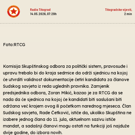
Radio Titograd
Titogradske vijesti
,
14.05.2026, 07:29h
2
min
Foto:RTCG
Komisija Skupštinskog odbora za politički sistem, pravosuđe i
upravu trebalo bi do kraja sedmice da održi sjednicu na kojoj
će utvrditi validnost dokumentacije četiri kandidata za članove
Sudskog savjeta iz reda uglednih pravnika. Zamjenik
predsjednika odbora, Zoran Mikić, kazao je za RTCG da se
nada da će sjednica na kojoj će kandidati biti saslušani biti
održana već krajem ovog ili početkom narednog mjeseca. Član
Sudskog savjeta, Rade Ćetković, ističe da, ukoliko Skupština ne
izabere jednog člana do 11. jula, aktuelnom sazivu ističe
mandat, a sadašnji članovi mogu ostati na funkciji još najduže
dvije godine, do izbora novih.