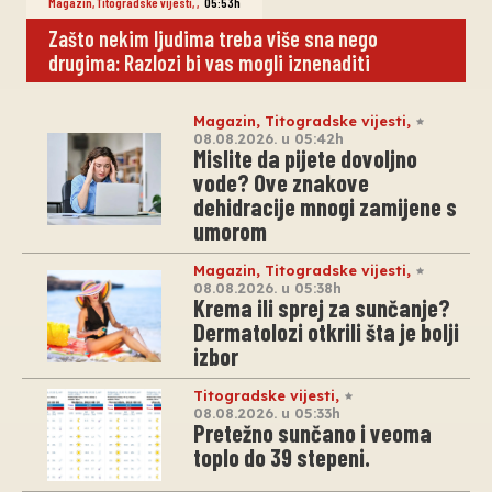
Magazin
,
Titogradske vijesti
,
,
05:53h
Zašto nekim ljudima treba više sna nego
drugima: Razlozi bi vas mogli iznenaditi
Magazin
,
Titogradske vijesti
,
08.08.2026. u 05:42h
Mislite da pijete dovoljno
vode? Ove znakove
dehidracije mnogi zamijene s
umorom
Magazin
,
Titogradske vijesti
,
08.08.2026. u 05:38h
Krema ili sprej za sunčanje?
Dermatolozi otkrili šta je bolji
izbor
Titogradske vijesti
,
08.08.2026. u 05:33h
Pretežno sunčano i veoma
toplo do 39 stepeni.