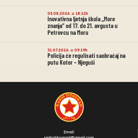
03.08.2026. u 18:12h
Inovativna ljetnja škola „More
znanja” od 17. do 21. avgusta u
Petrovcu na Moru
31.07.2026. u 09:19h
Policija će regulisati saobraćaj na
putu Kotor – Njeguši
Email:
radiotitograd@gmail.com