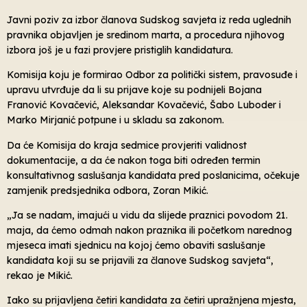
Javni poziv za izbor članova Sudskog savjeta iz reda uglednih
pravnika objavljen je sredinom marta, a procedura njihovog
izbora još je u fazi provjere pristiglih kandidatura.
Komisija koju je formirao Odbor za politički sistem, pravosuđe i
upravu utvrđuje da li su prijave koje su podnijeli Bojana
Franović Kovačević, Aleksandar Kovačević, Šabo Luboder i
Marko Mirjanić potpune i u skladu sa zakonom.
Da će Komisija do kraja sedmice provjeriti validnost
dokumentacije, a da će nakon toga biti određen termin
konsultativnog saslušanja kandidata pred poslanicima, očekuje
zamjenik predsjednika odbora, Zoran Mikić.
„Ja se nadam, imajući u vidu da slijede praznici povodom 21.
maja, da ćemo odmah nakon praznika ili početkom narednog
mjeseca imati sjednicu na kojoj ćemo obaviti saslušanje
kandidata koji su se prijavili za članove Sudskog savjeta“,
rekao je Mikić.
Iako su prijavljena četiri kandidata za četiri upražnjena mjesta,