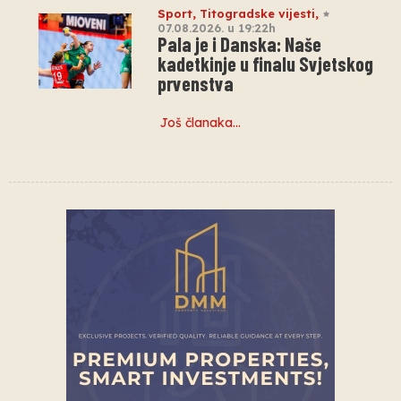
Sport
,
Titogradske vijesti
,
07.08.2026. u 19:22h
Pala je i Danska: Naše
kadetkinje u finalu Svjetskog
prvenstva
Još članaka…