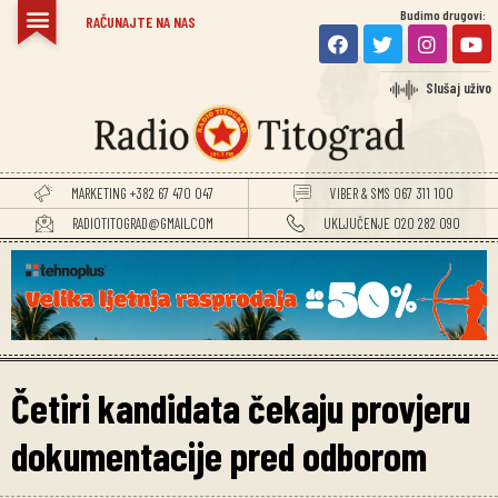
Budimo drugovi:
TITOGRADSKE VIJESTI
RAČUNAJTE NA NAS
Slušaj uživo
MARKETING +382 67 470 047
VIBER & SMS 067 311 100
RADIOTITOGRAD@GMAIL.COM
UKLJUČENJE 020 282 090
Četiri kandidata čekaju provjeru
dokumentacije pred odborom