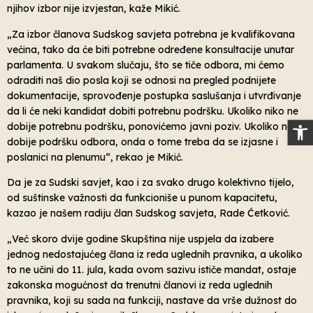
njihov izbor nije izvjestan, kaže Mikić.
„Za izbor članova Sudskog savjeta potrebna je kvalifikovana
većina, tako da će biti potrebne određene konsultacije unutar
parlamenta. U svakom slučaju, što se tiče odbora, mi ćemo
odraditi naš dio posla koji se odnosi na pregled podnijete
dokumentacije, sprovođenje postupka saslušanja i utvrđivanje
da li će neki kandidat dobiti potrebnu podršku. Ukoliko niko ne
Op
dobije potrebnu podršku, ponovićemo javni poziv. Ukoliko neko
dobije podršku odbora, onda o tome treba da se izjasne i
poslanici na plenumu“, rekao je Mikić.
Da je za Sudski savjet, kao i za svako drugo kolektivno tijelo,
od suštinske važnosti da funkcioniše u punom kapacitetu,
kazao je našem radiju član Sudskog savjeta, Rade Ćetković.
„Već skoro dvije godine Skupština nije uspjela da izabere
jednog nedostajućeg člana iz reda uglednih pravnika, a ukoliko
to ne učini do 11. jula, kada ovom sazivu ističe mandat, ostaje
zakonska mogućnost da trenutni članovi iz reda uglednih
pravnika, koji su sada na funkciji, nastave da vrše dužnost do