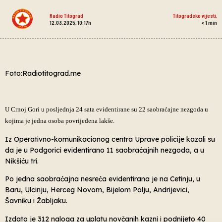
Radio Titograd
Titogradske vijesti
,
12.03.2025, 10:17h
< 1
min
Foto:Radiotitograd.me
U Crnoj Gori u posljednja 24 sata evidentirane su 22 saobraćajne nezgoda u
kojima je jedna osoba povrijeđena lakše.
Iz Operativno-komunikacionog centra Uprave policije kazali su
da je u Podgorici evidentirano 11 saobraćajnih nezgoda, a u
Nikšiću tri.
Po jedna saobraćajna nesreća evidentirana je na Cetinju, u
Baru, Ulcinju, Herceg Novom, Bijelom Polju, Andrijevici,
Šavniku i Žabljaku.
Izdato je 312 naloga za uplatu novčanih kazni i podnijeto 40