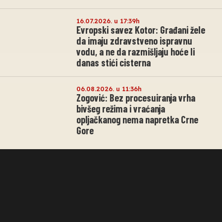
16.07.2026. u 17:39h
Evropski savez Kotor: Građani žele
da imaju zdravstveno ispravnu
vodu, a ne da razmišljaju hoće li
danas stići cisterna
06.08.2026. u 11:36h
Zogović: Bez procesuiranja vrha
bivšeg režima i vraćanja
opljačkanog nema napretka Crne
Gore