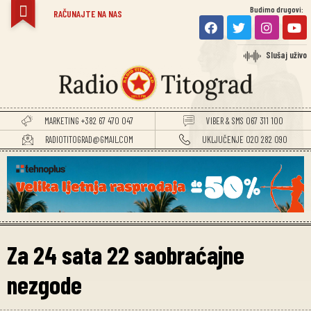
Budimo drugovi:
RAČUNAJTE NA NAS
Slušaj uživo
MARKETING +382 67 470 047
VIBER & SMS 067 311 100
RADIOTITOGRAD@GMAIL.COM
UKLJUČENJE 020 282 090
Za 24 sata 22 saobraćajne
nezgode