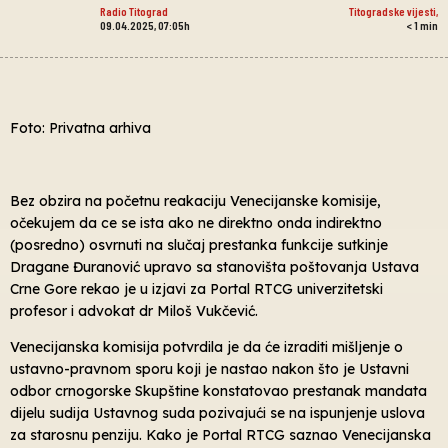
Radio Titograd
Titogradske vijesti
,
09.04.2025, 07:05h
< 1
min
Foto: Privatna arhiva
Bez obzira na početnu reakaciju Venecijanske komisije,
očekujem da ce se ista ako ne direktno onda indirektno
(posredno) osvrnuti na slučaj prestanka funkcije sutkinje
Dragane Đuranović upravo sa stanovišta poštovanja Ustava
Crne Gore rekao je u izjavi za Portal RTCG univerzitetski
profesor i advokat dr Miloš Vukčević.
Venecijanska komisija potvrdila je da će izraditi mišljenje o
ustavno-pravnom sporu koji je nastao nakon što je Ustavni
odbor crnogorske Skupštine konstatovao prestanak mandata
dijelu sudija Ustavnog suda pozivajući se na ispunjenje uslova
za starosnu penziju. Kako je Portal RTCG saznao Venecijanska