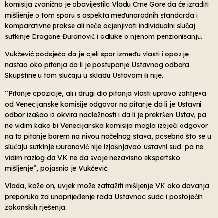
komisija zvanično je obavijestila Vladu Crne Gore da će izraditi
mišljenje o tom sporu s aspekta međunarodnih standarda i
komparativne prakse ali neće ocjenjivati individualni slučaj
sutkinje Dragane Đuranović i odluke o njenom penzionisanju.
Vukčević podsjeća da je cjeli spor između vlasti i opozije
nastao oko pitanja da li je postupanje Ustavnog odbora
Skupštine u tom slučaju u skladu Ustavom ili nije.
“Pitanje opozicije, ali i drugi dio pitanja vlasti upravo zahtjeva
od Venecijanske komisije odgovor na pitanje da li je Ustavni
odbor izašao iz okvira nadležnosti i da li je prekršen Ustav, pa
ne vidim kako bi Venecijanska komisija mogla izbjeći odgovor
na to pitanje barem na nivou načelnog stava, posebno što se u
slučaju sutkinje Đuranović nije izjašnjavao Ustavni sud, pa ne
vidim razlog da VK ne da svoje nezavisno ekspertsko
mišljenje”, pojasnio je Vukčević.
Vlada, kaže on, uvjek može zatražiti mišljenje VK oko davanja
preporuka za unaprijeđenje rada Ustavnog suda i postojećih
zakonskih rješenja.