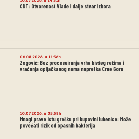
10.07.2026. u 14:51h
CDT: Otvorenost Vlade i dalje stvar izbora
06.08.2026. u 11:36h
Zogović: Bez procesuiranja vrha bivšeg režima i
vraćanja opljačkanog nema napretka Crne Gore
10.07.2026. u 05:58h
Mnogi prave istu grešku pri kupovini lubenice: Može
povećati rizik od opasnih bakterija