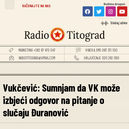
Budimo drugovi:
TITOGRADSKE VIJESTI
RAČUNAJTE NA NAS
Slušaj uživo
MARKETING +382 67 470 047
VIBER & SMS 067 311 100
RADIOTITOGRAD@GMAIL.COM
UKLJUČENJE 020 282 090
Vukčević: Sumnjam da VK može
izbjeći odgovor na pitanje o
slučaju Đuranović