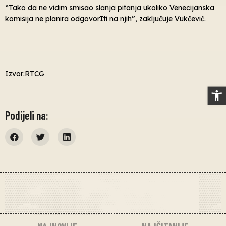
“Tako da ne vidim smisao slanja pitanja ukoliko Venecijanska
komisija ne planira odgovorIti na njih”, zaključuje Vukčević.
Izvor:RTCG
Op
Podijeli na: