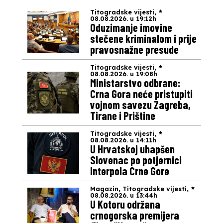
Titogradske vijesti
,
08.08.2026. u 19:12h
Oduzimanje imovine
stečene kriminalom i prije
pravosnažne presude
Titogradske vijesti
,
08.08.2026. u 19:08h
Ministarstvo odbrane:
Crna Gora neće pristupiti
vojnom savezu Zagreba,
Tirane i Prištine
Titogradske vijesti
,
08.08.2026. u 14:11h
U Hrvatskoj uhapšen
Slovenac po potjernici
Interpola Crne Gore
Magazin
,
Titogradske vijesti
,
08.08.2026. u 13:44h
U Kotoru održana
crnogorska premijera