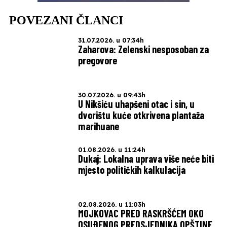
POVEZANI ČLANCI
31.07.2026. u 07:34h
Zaharova: Zelenski nesposoban za
pregovore
30.07.2026. u 09:43h
U Nikšiću uhapšeni otac i sin, u
dvorištu kuće otkrivena plantaža
marihuane
01.08.2026. u 11:24h
Dukaj: Lokalna uprava više neće biti
mjesto političkih kalkulacija
02.08.2026. u 11:03h
MOJKOVAC PRED RASKRŠĆEM OKO
OSUÐENOG PREDSJEDNIKA OPŠTINE,