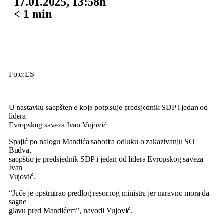
17.01.2025, 13:58h
< 1
min
Foto:ES
U nastavku saopštenje koje potpisuje predsjednik SDP i jedan od
lidera
Evropskog saveza Ivan Vujović.
Spajić po nalogu Mandića sabotira odluku o zakazivanju SO
Budva,
saopštio je predsjednik SDP i jedan od lidera Evropskog saveza
Ivan
Vujović.
“Juče je opstruirao predlog resornog ministra jer naravno mora da
sagne
glavu pred Mandićem”, navodi Vujović.