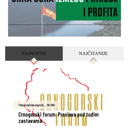
NAJNOVIJE
NAJČITANIJE
Titogradske vijesti
,
,
19:18h
Crnogorski forum: Proslava pod tuđim
zastavama