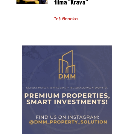
filma “Krava“
Još članaka…