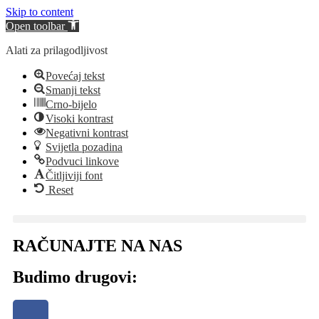
Skip to content
Open toolbar
Alati za prilagodljivost
Povećaj tekst
Smanji tekst
Crno-bijelo
Visoki kontrast
Negativni kontrast
Svijetla pozadina
Podvuci linkove
Čitljiviji font
Reset
RAČUNAJTE NA NAS
Budimo drugovi: