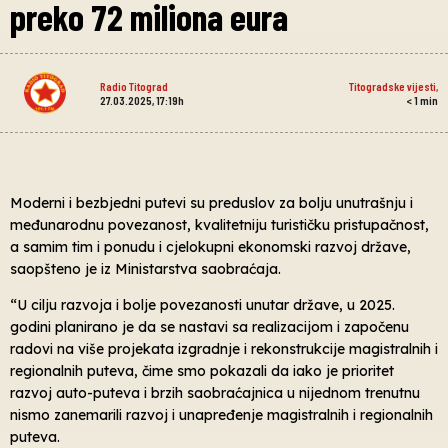
preko 72 miliona eura
Radio Titograd
Titogradske vijesti
,
27.03.2025, 17:19h
< 1
min
Moderni i bezbjedni putevi su preduslov za bolju unutrašnju i
međunarodnu povezanost, kvalitetniju turističku pristupačnost,
a samim tim i ponudu i cjelokupni ekonomski razvoj države,
saopšteno je iz Ministarstva saobraćaja.
“U cilju razvoja i bolje povezanosti unutar države, u 2025.
godini planirano je da se nastavi sa realizacijom i započenu
radovi na više projekata izgradnje i rekonstrukcije magistralnih i
regionalnih puteva, čime smo pokazali da iako je prioritet
razvoj auto-puteva i brzih saobraćajnica u nijednom trenutnu
nismo zanemarili razvoj i unapređenje magistralnih i regionalnih
puteva.