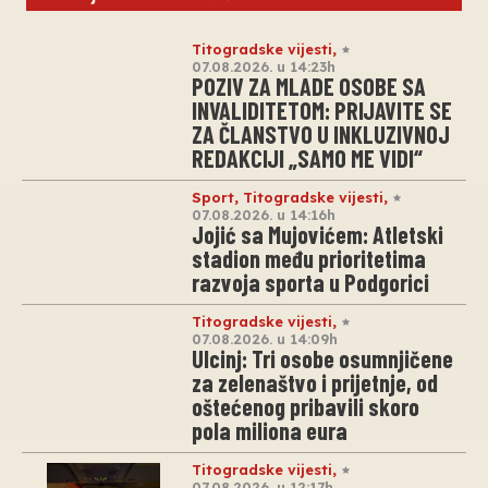
Titogradske vijesti
,
07.08.2026. u 14:23h
POZIV ZA MLADE OSOBE SA
INVALIDITETOM: PRIJAVITE SE
ZA ČLANSTVO U INKLUZIVNOJ
REDAKCIJI „SAMO ME VIDI“
Sport
,
Titogradske vijesti
,
07.08.2026. u 14:16h
Jojić sa Mujovićem: Atletski
stadion među prioritetima
razvoja sporta u Podgorici
Titogradske vijesti
,
07.08.2026. u 14:09h
Ulcinj: Tri osobe osumnjičene
za zelenaštvo i prijetnje, od
oštećenog pribavili skoro
pola miliona eura
Titogradske vijesti
,
07.08.2026. u 12:17h