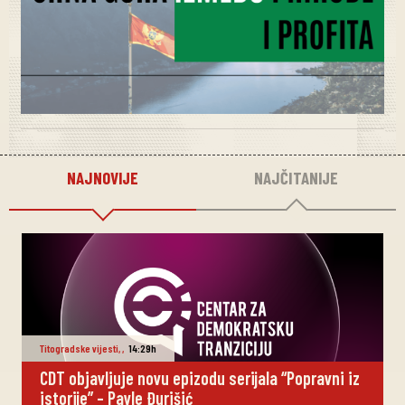
NAJNOVIJE
NAJČITANIJE
Titogradske vijesti
,
,
14:29h
CDT objavljuje novu epizodu serijala “Popravni iz
istorije” – Pavle Đurišić