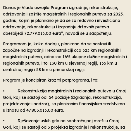
Danas je Vlada usvojila Program izgradnje, rekonstrukcije,
održavanja i zaštite magistralnih i regionalnih puteva za 2025.
godinu, kojim je planirano je da se za redovno i investiciono
održavanje, rekonstrukciju i izgradnju državnih puteva
obezbijedi 72.779.013,00 eura”, navodi se u saopštenju.
Programom je, kako dodaju, planirano da se nastavi ili
započne na izgradnji i rekonstrukciji cca 323 km regionalnih i
magistralnih puteva, odnosno 16% ukupne dužine magistralnih i
regionalnih puteva, i to: 130 km u sjevernoj regiji, 135 km u
centralnoj regiji i 58 km u primorskoj regiji.
Program je koncipiran kroz tri potprograma, i to:
• Rekonstrukcija magistralnih i regionalnih puteva u Crnoj
Gori, koji se sastoji od 54 pozicije (izgradnja, rekonstrukcija,
projektovanje i nadzor), sa planiranim finansijskim sredstvima
u iznosu od 47.805.013,00 eura.
• Rješavanje uskih grla na saobraćajnoj mreži u Crnoj
Gori, koji se sastoji od 3 projekta izgradnje i rekonstrukcije, sa