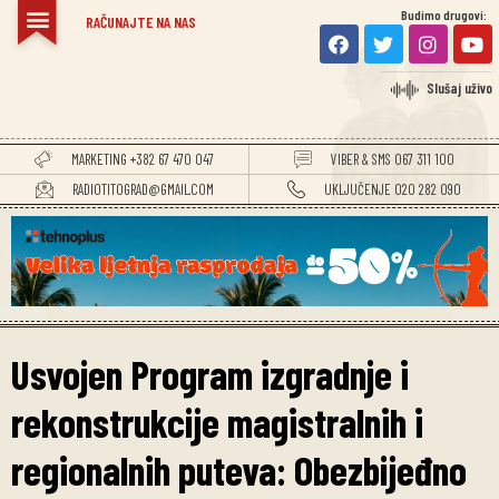
Budimo drugovi:
RAČUNAJTE NA NAS
Slušaj uživo
MARKETING +382 67 470 047
VIBER & SMS 067 311 100
RADIOTITOGRAD@GMAIL.COM
UKLJUČENJE 020 282 090
Usvojen Program izgradnje i
rekonstrukcije magistralnih i
regionalnih puteva: Obezbijeđno