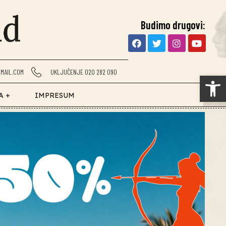
Budimo drugovi:
MAIL.COM
UKLJUČENJE 020 282 090
Op
A +
IMPRESUM