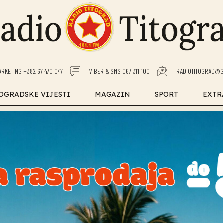
ARKETING +382 67 470 047
VIBER & SMS 067 311 100
RADIOTITOGRAD@G
OGRADSKE VIJESTI
MAGAZIN
SPORT
EXTR