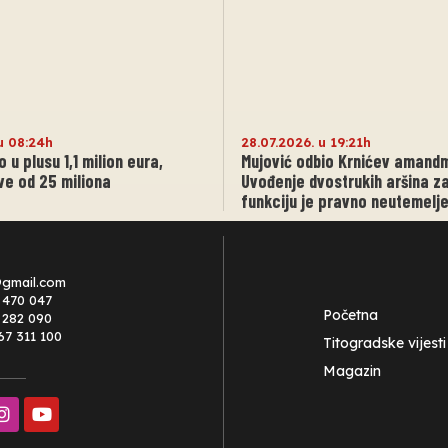
u 08:24h
28.07.2026. u 19:21h
o u plusu 1,1 milion eura,
Mujović odbio Krnićev amand
ve od 25 miliona
Uvođenje dvostrukih aršina za
funkciju je pravno neutemelj
@gmail.com
 470 047
Početna
0 282 090
67 311 100
Titogradske vijesti
Magazin