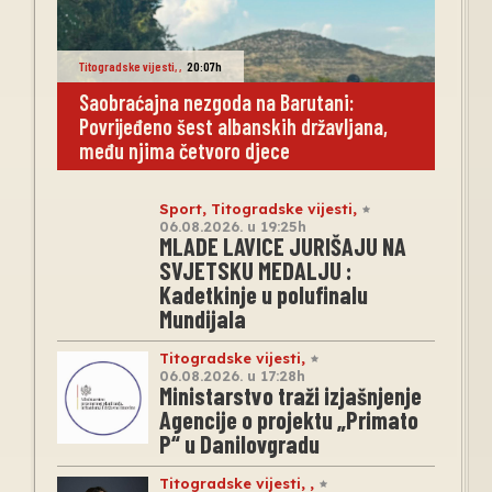
Titogradske vijesti
,
,
20:07h
Saobraćajna nezgoda na Barutani:
Povrijeđeno šest albanskih državljana,
među njima četvoro djece
Sport
,
Titogradske vijesti
,
06.08.2026. u 19:25h
MLADE LAVICE JURIŠAJU NA
SVJETSKU MEDALJU :
Kadetkinje u polufinalu
Mundijala
Titogradske vijesti
,
06.08.2026. u 17:28h
Ministarstvo traži izjašnjenje
Agencije o projektu „Primato
P“ u Danilovgradu
Titogradske vijesti
,
,