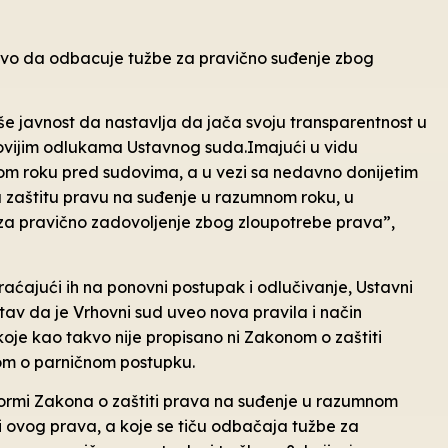
avo da odbacuje tužbe za pravično suđenje zbog
iše javnost da nastavlja da jača svoju transparentnost u
jnovijim odlukama Ustavnog suda.Imajući u vidu
om roku pred sudovima, a u vezi sa nedavno donijetim
 zaštitu pravu na suđenje u razumnom roku, u
za pravično zadovoljenje zbog zloupotrebe prava”,
ćajući ih na ponovni postupak i odlučivanje, Ustavni
stav da je Vrhovni sud uveo nova pravila i način
koje kao takvo nije propisano ni Zakonom o zaštiti
om o parničnom postupku.
 normi Zakona o zaštiti prava na suđenje u razumnom
titi ovog prava, a koje se tiču odbačaja tužbe za