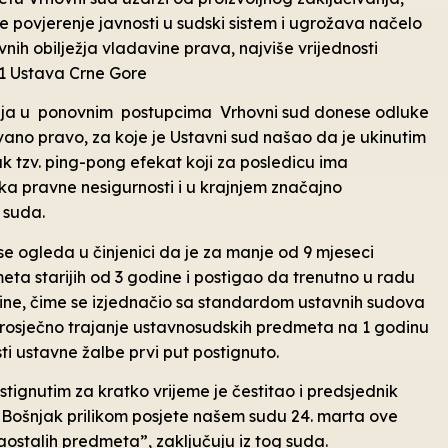
 povjerenje javnosti u sudski sistem i ugrožava načelo
nih obilježja vladavine prava, najviše vrijednosti
 1 Ustava Crne Gore
nja u ponovnim postupcima Vrhovni sud donese odluke
no pravo, za koje je Ustavni sud našao da je ukinutim
 tzv. ping-pong efekat koji za posledicu ima
ka pravne nesigurnosti i u krajnjem značajno
 suda.
e ogleda u činjenici da je za manje od 9 mjeseci
ta starijih od 3 godine i postigao da trenutno u radu
dine, čime se izjednačio sa standardom ustavnih sudova
prosječno trajanje ustavnosudskih predmeta na 1 godinu
sti ustavne žalbe prvi put postignuto.
ignutim za kratko vrijeme je čestitao i predsjednik
Bošnjak prilikom posjete našem sudu 24. marta ove
aostalih predmeta”, zaključuju iz tog suda.