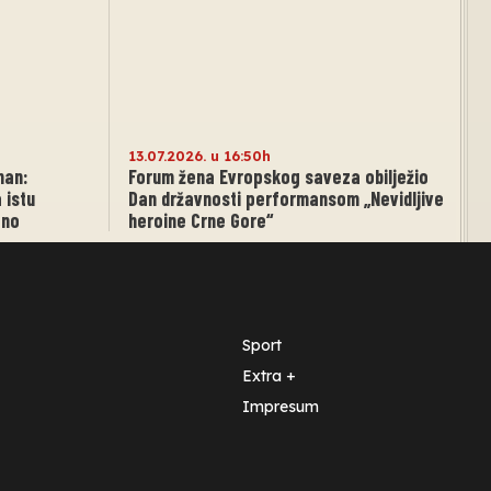
13.07.2026. u 16:50h
man:
Forum žena Evropskog saveza obilježio
 istu
Dan državnosti performansom „Nevidljive
eno
heroine Crne Gore“
Sport
Extra +
Impresum