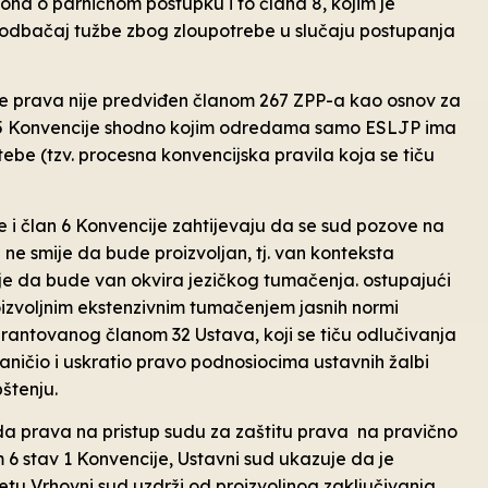
ona o parničnom postupku i to člana 8, kojim je
 i odbačaj tužbe zbog zloupotrebe u slučaju postupanja
e prava nije predviđen članom 267 ZPP-a kao osnov za
 i 35 Konvencije shodno kojim odredama samo ESLJP ima
e (tzv. procesna konvencijska pravila koja se tiču
 i član 6 Konvencije zahtijevaju da se sud pozove na
e smije da bude proizvoljan, tj. van konteksta
je da bude van okvira jezičkog tumačenja. ostupajući
izvoljnim ekstenzivnim tumačenjem jasnih normi
garantovanog članom 32 Ustava, koji se tiču odlučivanja
aničio i uskratio pravo podnosiocima ustavnih žalbi
štenju.
da prava na pristup sudu za zaštitu prava na pravično
6 stav 1 Konvencije, Ustavni sud ukazuje da je
 Vrhovni sud uzdrži od proizvoljnog zaključivanja,