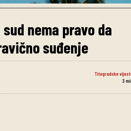
i sud nema pravo da
ravično suđenje
Titogradske vijest
3
mi