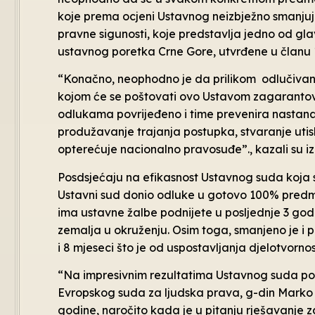
koje prema ocjeni Ustavnog neizbježno smanjuje
pravne sigunosti, koje predstavlja jedno od glav
ustavnog poretka Crne Gore, utvrđene u članu
“Konačno, neophodno je da prilikom odlučiva
kojom će se poštovati ovo Ustavom zagarantova
odlukama povrijeđeno i time prevenira nastanak
produžavanje trajanja postupka, stvaranje utis
opterećuje nacionalno pravosuđe”., kazali su iz
Posdsjećaju na efikasnost Ustavnog suda koja s
Ustavni sud donio odluke u gotovo 100% predme
ima ustavne žalbe podnijete u posljednje 3 go
zemalja u okruženju. Osim toga, smanjeno je i 
i 8 mjeseci što je od uspostavljanja djelotvorno
“Na impresivnim rezultatima Ustavnog suda post
Evropskog suda za ljudska prava, g-din Marko 
godine, naročito kada je u pitanju rješavanje z