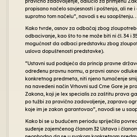
pravično zadovoljenje, odlučio za primjenu Zak
propisano načelo savjesnosti i poštenja, ali ne
suprotno tom načelu”, navodi s eu saopštenju. .
Kako tvrde, osnov za odbačaj zbog zloupotreb
odbacivanje, kao što to ne može biti ni čl. 34
mogućnost da odbaci predstavku zbog zloupoteb
uslova dopuštenosti predstavke).
“Ustavni sud podsjeća da princip pravne države
određenu pravnu normu, a pravni osnov odluke n
konkretnog predmeta, niti njeno tumačenje smi
na navedeni način Vrhovni sud Crne Gore je pro
Zakona, koji je lex specialis za zaštitu prava 
po tužbi za pravično zadovoljenje, zapravo ogr
koje im je zakon garantovao”, navodi se u saop
Kako bi se u budućem periodu spriječila povre
suđenje zajemčenog članom 32 Ustava i članom 
neophodno da se u svakom konkretnom predmetu