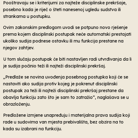
Pooštravaju se i kriterijumi za najteže disciplinske prekršaje,
posebno kada je riječ o šteti nanesenoj ugledu sudstva ili
strankama u postupku.
Ovim zakonskim predlogom uvodi se potpuno novo rješenje
prema kojem disciplinski postupak neće automatski prestajati
ukoliko sudija podnese ostavku ili mu funkcija prestane na
njegov zahtjev.
U tom slučaju postupak će biti nastavljen radi utvrđivanja da li
je sudija počinio teži ili najteži disciplinski prekršaj.
„Predlaže se novina uvođenja posebnog postupka koji će se
nastaviti ako sudija protiv kojeg je pokrenut disciplinski
postupak za teži ili najteži disciplinski prekršaj prestane da
obavlja funkciju zato što je sam to zatražio“, naglašava se u
obrazloženju.
Predložene izmjene unapređuju i materijalna prava sudija koji
rade u sudovima van mjesta prebivališta, bez obzira na to
kada su izabrani na funkciju.