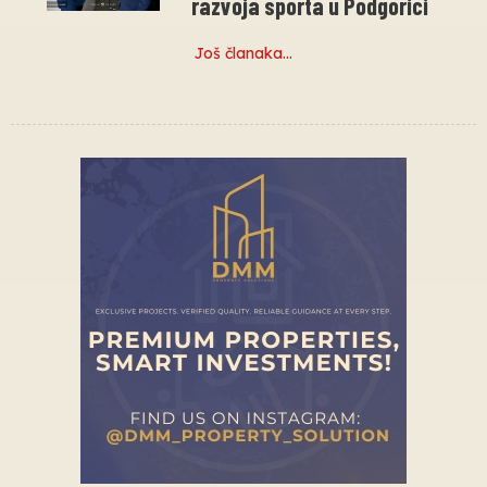
razvoja sporta u Podgorici
Još članaka…