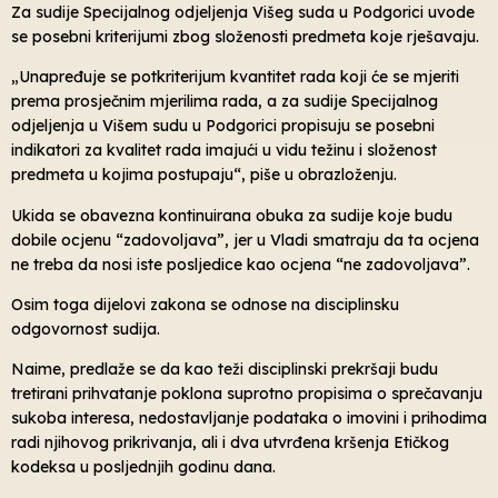
Za sudije Specijalnog odjeljenja Višeg suda u Podgorici uvode
se posebni kriterijumi zbog složenosti predmeta koje rješavaju.
„Unapređuje se potkriterijum kvantitet rada koji će se mjeriti
prema prosječnim mjerilima rada, a za sudije Specijalnog
odjeljenja u Višem sudu u Podgorici propisuju se posebni
indikatori za kvalitet rada imajući u vidu težinu i složenost
predmeta u kojima postupaju“, piše u obrazloženju.
Ukida se obavezna kontinuirana obuka za sudije koje budu
dobile ocjenu “zadovoljava”, jer u Vladi smatraju da ta ocjena
ne treba da nosi iste posljedice kao ocjena “ne zadovoljava”.
Osim toga dijelovi zakona se odnose na disciplinsku
odgovornost sudija.
Naime, predlaže se da kao teži disciplinski prekršaji budu
tretirani prihvatanje poklona suprotno propisima o sprečavanju
sukoba interesa, nedostavljanje podataka o imovini i prihodima
radi njihovog prikrivanja, ali i dva utvrđena kršenja Etičkog
kodeksa u posljednjih godinu dana.