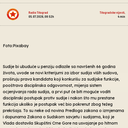
Radio Titograd
Titogradske vijesti
,
05.07.2026, 08:52h
4
min
Foto:Pixabay
Sudije bi ubuduće u penziju odlazile sa navršenih 66 godina
života, uvode se novi kriterijumi za izbor sudija viših sudova,
proširuju prava kandidata koji konkurišu za sudijske funkcije,
pooštrava disciplinska odgovornost, mijenja sistem
ocjenjivanja rada sudija, a prvi put će biti moguće voditi
disciplinski postupak protiv sudije i nakon što mu prestane
funkcija ukoliko je postupak već bio pokrenut zbog težeg
prekršaja. To su neke od novina Predloga zakona o izmjenama
i dopunama Zakona o Sudskom savjetu i sudijama, koji je
Vlada dostavila Skupštini Crne Gore na usvajanje po hitnom