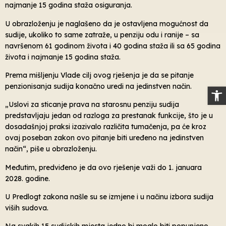
najmanje 15 godina staža osiguranja.
U obrazloženju je naglašeno da je ostavljena mogućnost da
sudije, ukoliko to same zatraže, u penziju odu i ranije – sa
navršenom 61 godinom života i 40 godina staža ili sa 65 godina
života i najmanje 15 godina staža.
Prema mišljenju Vlade cilj ovog rješenja je da se pitanje
penzionisanja sudija konačno uredi na jedinstven način.
Op
„Uslovi za sticanje prava na starosnu penziju sudija
predstavljaju jedan od razloga za prestanak funkcije, što je u
dosadašnjoj praksi izazivalo različita tumačenja, pa će kroz
ovaj poseban zakon ovo pitanje biti uređeno na jedinstven
način“, piše u obrazloženju.
Međutim, predviđeno je da ovo rješenje važi do 1. januara
2028. godine.
U Predlogt zakona našle su se izmjene i u načinu izbora sudija
viših sudova.