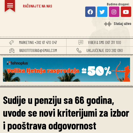
Budimo drugovi:
RAČUNAJTE NA NAS
Slušaj uživo
MARKETING +382 67 470 047
VIBER & SMS 067 311 100
RADIOTITOGRAD@GMAIL.COM
UKLJUČENJE 020 282 090
Sudije u penziju sa 66 godina,
uvode se novi kriterijumi za izbor
i pooštrava odgovornost