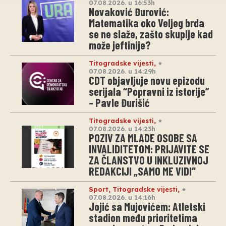
07.08.2026. u 16:53h
Novaković Đurović:
Matematika oko Veljeg brda
se ne slaže, zašto skuplje kad
može jeftinije?
Titogradske vijesti
,
07.08.2026. u 14:29h
CDT objavljuje novu epizodu
serijala “Popravni iz istorije”
– Pavle Đurišić
Titogradske vijesti
,
07.08.2026. u 14:23h
POZIV ZA MLADE OSOBE SA
INVALIDITETOM: PRIJAVITE SE
ZA ČLANSTVO U INKLUZIVNOJ
REDAKCIJI „SAMO ME VIDI“
Sport
,
Titogradske vijesti
,
07.08.2026. u 14:16h
Jojić sa Mujovićem: Atletski
stadion među prioritetima