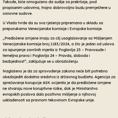
Takođe, biće omogućeno da sudije za prekršaje, pod
propisanim uslovima, trajno dobrovoljno budu premještene u
osnovne sudove.
U Vlada tvrde da su sva rješenja pripremana u skladu sa
preporukama Venecijanske komisije i Evropske komisije.
„Predložene izmjene imaju za cilj usaglašavanje sa Mišljenjem
Venecijanske komisije broj 1183/2024, a što je jedan od uslova
za ispunjenje završnih mjerila iz Poglavlja 23 – Pravosuđe i
temeljna prava i Poglavlja 24 – Pravda, sloboda i
bezbjednost“, zaključuje se u obrazloženju.
Naglašeno je da za sprovođenje zakona neće biti potrebno
obezbijediti dodatna sredstva iz državnog budžeta. Agencija za
sprečavanje korupcije ASK ocijenila je da predložene izmjene
ne stvaraju nove koruptivne rizike, dok je Ministarstvo
evropskih poslova dalo pozitivno mišljenje o njihovoj
usklađenosti sa pravnom tekovinom Evropske unije.