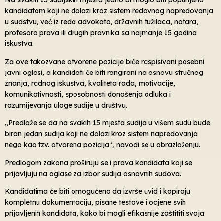
Na svakih 15 sudijskih mjesta jedno bi moglo biti popunjeno
kandidatom koji ne dolazi kroz sistem redovnog napredovanja
u sudstvu, već iz reda advokata, državnih tužilaca, notara,
profesora prava ili drugih pravnika sa najmanje 15 godina
iskustva.
Za ove takozvane otvorene pozicije biće raspisivani posebni
javni oglasi, a kandidati će biti rangirani na osnovu stručnog
znanja, radnog iskustva, kvaliteta rada, motivacije,
komunikativnosti, sposobnosti donošenja odluka i
razumijevanja uloge sudije u društvu.
„Predlaže se da na svakih 15 mjesta sudija u višem sudu bude
biran jedan sudija koji ne dolazi kroz sistem napredovanja
nego kao tzv. otvorena pozicija“, navodi se u obrazloženju.
Predlogom zakona proširuju se i prava kandidata koji se
prijavljuju na oglase za izbor sudija osnovnih sudova.
Kandidatima će biti omogućeno da izvrše uvid i kopiraju
kompletnu dokumentaciju, pisane testove i ocjene svih
prijavljenih kandidata, kako bi mogli efikasnije zaštititi svoja