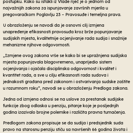
postupku. Kako su istakli iz Vlade riječ je o jednom od
najvažnijih zakona za ispunjavanje završnih mjerila u
pregovaračkom Poglavlju 23 – Pravosuđe i temeljna prava.
U obrazloženju se navodi da je osnovni cilj izmjena
unapređenje efikasnosti pravosuđa kroz brže popunjavanje
sudijskih mjesta, kvalitetnije ocjenjivanje rada sudija i snažnije
mehanizme njihove odgovornosti.
„Izmjene ovog zakona vrše se kako bi se upražnjena sudijska
mjesta popunjavala blagovremeno, unaprijedio sistem
ocjenjivanja i ojačala disciplinska odgovornost i kvalitet i
kvantitet rada, a sve u cilju efikasnosti rada sudova i
jednakosti građana pred zakonom i ostvarivanja sudske zaštite
u razumnom roku“, navodi se u obrazloženju Predloga zakona.
Jedna od izmjena odnosi se na uslove za prestanak sudijske
funkcije zbog odlaska u penziju, pitanje koje je posljednjih
godina izazivalo brojne polemike i različita pravna tumačenja.
Predlogom zakona propisuje se da sudija i predsjednik suda
pravo na starosnu penziju stiču sa navršenih 66 godina života i