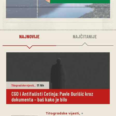
NAJNOVIJE
NAJČITANIJE
Titogradske vijesti
,
,
17:16h
CGO i Antifašisti Cetinja: Pavle Đurišić kroz
dokumenta – baš kako je bilo
Titogradske vijesti
,