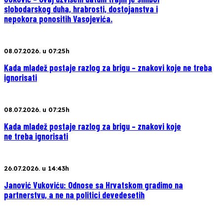
slobodarskog duha, hrabrosti, dostojanstva i
nepokora ponositih Vasojevića.
08.07.2026. u 07:25h
Kada mladež postaje razlog za brigu – znakovi koje ne treba
ignorisati
08.07.2026. u 07:25h
Kada mladež postaje razlog za brigu – znakovi koje
ne treba ignorisati
26.07.2026. u 14:43h
Janović Vukoviću: Odnose sa Hrvatskom gradimo na
partnerstvu, a ne na politici devedesetih