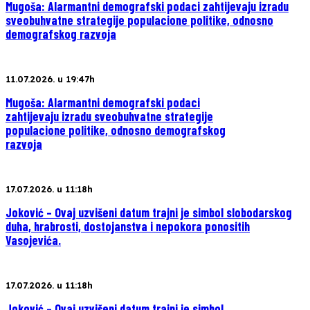
Mugoša: Alarmantni demografski podaci zahtijevaju izradu
sveobuhvatne strategije populacione politike, odnosno
demografskog razvoja
11.07.2026. u 19:47h
Mugoša: Alarmantni demografski podaci
zahtijevaju izradu sveobuhvatne strategije
populacione politike, odnosno demografskog
razvoja
17.07.2026. u 11:18h
Joković – Ovaj uzvišeni datum trajni je simbol slobodarskog
duha, hrabrosti, dostojanstva i nepokora ponositih
Vasojevića.
17.07.2026. u 11:18h
Joković – Ovaj uzvišeni datum trajni je simbol