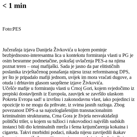
< 1
min
Foto:PES
Jučerašnja izjava Danijela Živkovića u kojem pominje
bezbjednosno-interesantna lica u kontekstu formiranja vlasti u PG je
osim besramne podmetačine, pokušaj uvlačenja PES-a na njima
poznat teren – onaj mafijaški. Sada je jasno da par elitističnih
poslanika izvještačenog ponašanja nijesu izraz reformisanog DPS,
jer što je pripadalo mafiji jednom, uvijek im mora vraćati dugove, a
otuda i drhtavim glasom saopštene izjave Živkovića.
Učešće mafije u formiranju vlasti u Crnoj Gori, kojem svjedočimo iz
prepiski dostavljenih iz Europola, zauvijek se završilo ulaskom
Pokreta Evropa sad! u izvršnu i zakonodavnu vlast, iako pojedinci iz
opozicije to ne mogu da prihvate, iz svima jasnih razloga. Zbog
povezanost DPS-a sa najozloglašenijim transnacionalnim
kriminalnim strukturama, Crna Gora je živjela nesvakidašnji
politički triler, u kojem su tužioci i rukovodioci najviših sudskih
instanci bili dio kriminalnih mreža i šema krijumčarenja kokaina i
cigareta. Takvi morbidni podaci, nikada nijesu zavrijedili ikakav