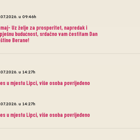
.07.2026. u 09:46h
maj- Uz želje za prosperitet, napredak i
pješnu budućnost, srdačno vam čestitam Dan
štine Berane!
.07.2026. u 14:27h
es u mjestu Lipci, više osoba povrijeđeno
.07.2026. u 14:27h
es u mjestu Lipci, više osoba povrijeđeno