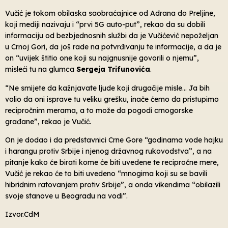
Vučić je tokom obilaska saobraćajnice od Adrana do Preljine,
koji mediji nazivaju i “prvi 5G auto-put”, rekao da su dobili
informaciju od bezbjednosnih službi da je Vučićević nepoželjan
u Crnoj Gori, da još rade na potvrđivanju te informacije, a da je
on “uvijek štitio one koji su najgnusnije govorili o njemu”,
misleći tu na glumca
Sergeja Trifunovića
.
“Ne smijete da kažnjavate ljude koji drugačije misle… Ja bih
volio da oni isprave tu veliku grešku, inače ćemo da pristupimo
recipročnim merama, a to može da pogodi crnogorske
građane”, rekao je Vučić.
On je dodao i da predstavnici Crne Gore “godinama vode hajku
i harangu protiv Srbije i njenog državnog rukovodstva”, a na
pitanje kako će birati kome će biti uvedene te recipročne mere,
Vučić je rekao će to biti uvedeno “mnogima koji su se bavili
hibridnim ratovanjem protiv Srbije”, a onda vikendima “obilazili
svoje stanove u Beogradu na vodi”.
Izvor.CdM