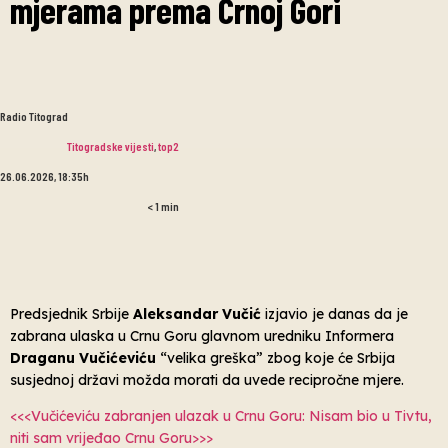
mjerama prema Crnoj Gori
Radio Titograd
Titogradske vijesti
,
top2
26.06.2026, 18:35h
< 1
min
Predsjednik Srbije
Aleksandar Vučić
izjavio je danas da je
zabrana ulaska u Crnu Goru glavnom uredniku Informera
Draganu Vučićeviću
“velika greška” zbog koje će Srbija
susjednoj državi možda morati da uvede recipročne mjere.
<<<Vučićeviću zabranjen ulazak u Crnu Goru: Nisam bio u Tivtu,
niti sam vrijeđao Crnu Goru>>>