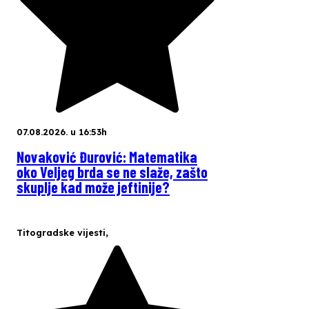
07.08.2026. u 16:53h
Novaković Đurović: Matematika
oko Veljeg brda se ne slaže, zašto
skuplje kad može jeftinije?
Titogradske vijesti
,