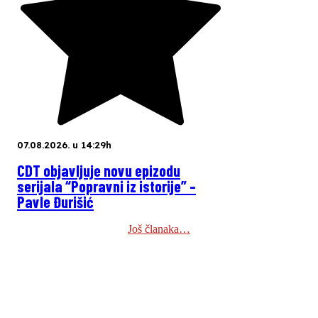
07.08.2026. u 14:29h
CDT objavljuje novu epizodu
serijala “Popravni iz istorije” –
Pavle Đurišić
Još članaka…