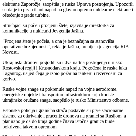
elektrane Zaporožje, saopštila je ruska Uprava postrojenja. Upozorili
su da je to prvi ciljani napad na glavnu opremu nuklearne elektrane i
oštećenje zgrade turbine.
Stručnjaci su počeli procjenu štete, izjavila je direktorka za
komunikacije u nuklearki Jevgenija Jašina.
“Procjena štete je počela, a ona je beznačajna sa stanovišta
operativne bezbjednosti“, rekla je Jašina, prenijela je agencija RIA
Novosti.
Ukrajinski dronovi pogodili su i dva naftna postrojenja u ruskoj
Rostovskoj regiji i Krasnodarskom kraju. Pogođena je ruska luka
Taganrog, usljed čega je izbio požar na tankeru i rezervoaru za
gorivo.
Ruske vojne snage su pokrenule napad na vojne aerodrome,
energetske objekte i transportnu infrastrukturu koju koriste
ukrajinske oružane snage, saopštilo je rusko Ministarstvo odbrane.
Estonska policija i granična straža postavile su prve stacionarne
sisteme za otkrivanje i praćenje dronova na granici sa Rusijom, a
planirano je da do kraja godine čitava istočna granica bude
pokrivena takvom opremom.