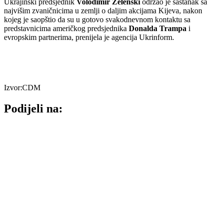
Ukrajinski predsjednik
Volodimir Zelenski
održao je sastanak sa
najvišim zvaničnicima u zemlji o daljim akcijama Kijeva, nakon
kojeg je saopštio da su u gotovo svakodnevnom kontaktu sa
predstavnicima američkog predsjednika
Donalda Trampa
i
evropskim partnerima, prenijela je agencija Ukrinform.
Izvor:CDM
Podijeli na: