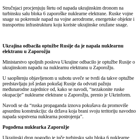
Stručnjaci procjenjuju štetu od napada ukrajinskim dronom na
turbinsku salu bloka 6 zaporoške nuklearne elektrane. Ruske vojne
snage su pokrenule napad na vojne aerodrome, energetske objekte i
transportnu infrastrukturu koju koriste ukrajinske oružane snage.
Ukrajina odbacila optužbe Rusije da je napala nuklearnu
elektranu u Zaporožju
Ministarstvo spoljnih poslova Ukrajine odbacilo je optužbe Rusije o
ukrajinskom napadu na nuklearnu elektranu u Zaporožju.
U saopštenju objavljenom u subotu uveče se tvrdi da takve optužbe
predstavljaju još jedan pokušaj Rusije da odvrati pažnju
međunarodne zajednice od, kako se navodi, “nezakonite ruske
okupacije” nuklearne elektrane u Zaporožju, prenio je Ukrinform.
Navodi se da “ruska propaganda iznova pokušava da promoviše
apsurdnu konstrukciju: da država koja brani svoju teritoriju navodno
napada sopstvena nuklearna postrojenja”.
Pogođena nuklearka Zaporožje
Ukrajinski dron pogodio je juče turbinsku salu bloka 6 nuklearne