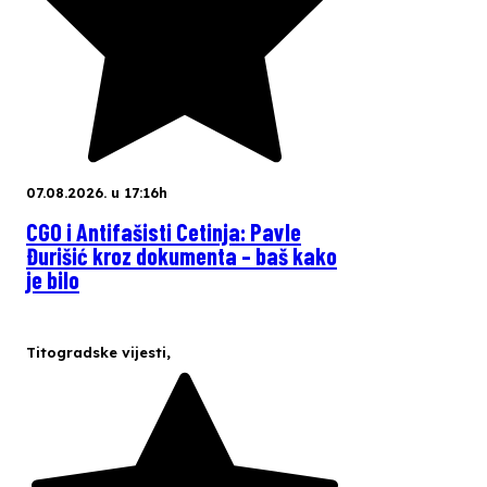
07.08.2026. u 17:16h
CGO i Antifašisti Cetinja: Pavle
Đurišić kroz dokumenta – baš kako
je bilo
Titogradske vijesti
,