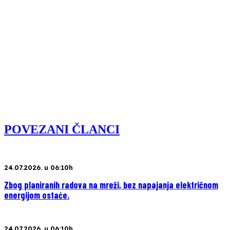
POVEZANI ČLANCI
24.07.2026. u 06:10h
Zbog planiranih radova na mreži, bez napajanja električnom
energijom ostaće.
24.07.2026. u 06:10h