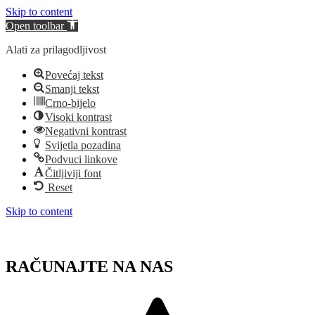
Skip to content
Open toolbar
Alati za prilagodljivost
Povećaj tekst
Smanji tekst
Crno-bijelo
Visoki kontrast
Negativni kontrast
Svijetla pozadina
Podvuci linkove
Čitljiviji font
Reset
Skip to content
RAČUNAJTE NA NAS