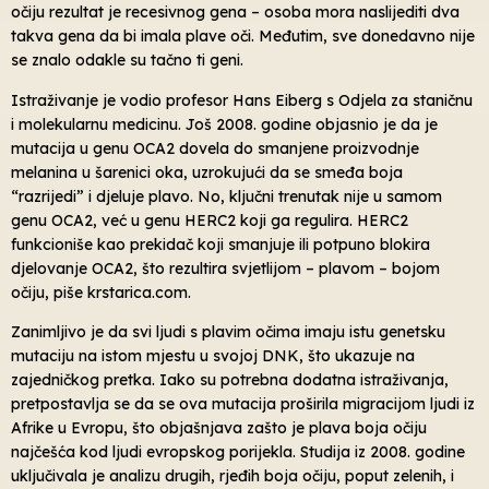
očiju rezultat je recesivnog gena – osoba mora naslijediti dva
takva gena da bi imala plave oči. Međutim, sve donedavno nije
se znalo odakle su tačno ti geni.
Istraživanje je vodio profesor Hans Eiberg s Odjela za staničnu
i molekularnu medicinu. Još 2008. godine objasnio je da je
mutacija u genu OCA2 dovela do smanjene proizvodnje
melanina u šarenici oka, uzrokujući da se smeđa boja
“razrijedi” i djeluje plavo. No, ključni trenutak nije u samom
genu OCA2, već u genu HERC2 koji ga regulira. HERC2
funkcioniše kao prekidač koji smanjuje ili potpuno blokira
djelovanje OCA2, što rezultira svjetlijom – plavom – bojom
očiju, piše krstarica.com.
Zanimljivo je da svi ljudi s plavim očima imaju istu genetsku
mutaciju na istom mjestu u svojoj DNK, što ukazuje na
zajedničkog pretka. Iako su potrebna dodatna istraživanja,
pretpostavlja se da se ova mutacija proširila migracijom ljudi iz
Afrike u Evropu, što objašnjava zašto je plava boja očiju
najčešća kod ljudi evropskog porijekla. Studija iz 2008. godine
uključivala je analizu drugih, rjeđih boja očiju, poput zelenih, i