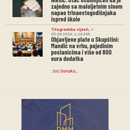
zajedno sa maloljetnim sinom
napao trinaestogodišnjaka
ispred škole
Titogradske vijesti
,
05.08.2026. u 14:34h
Objavljene plate u Skupštini:
Mandić na vrhu, pojedinim
poslanicima i više od 800
eura dodatka
Još članaka…