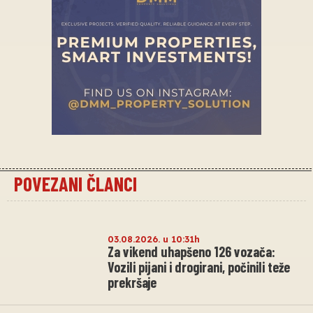
POVEZANI ČLANCI
03.08.2026. u 10:31h
Za vikend uhapšeno 126 vozača:
Vozili pijani i drogirani, počinili teže
prekršaje