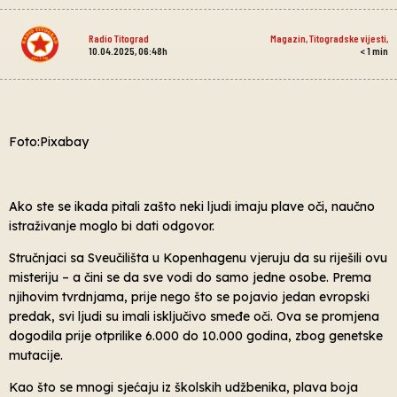
Radio Titograd
Magazin
,
Titogradske vijesti
,
10.04.2025, 06:48h
< 1
min
Foto:Pixabay
Ako ste se ikada pitali zašto neki ljudi imaju plave oči, naučno
istraživanje moglo bi dati odgovor.
Stručnjaci sa Sveučilišta u Kopenhagenu vjeruju da su riješili ovu
misteriju – a čini se da sve vodi do samo jedne osobe. Prema
njihovim tvrdnjama, prije nego što se pojavio jedan evropski
predak, svi ljudi su imali isključivo smeđe oči. Ova se promjena
dogodila prije otprilike 6.000 do 10.000 godina, zbog genetske
mutacije.
Kao što se mnogi sjećaju iz školskih udžbenika, plava boja