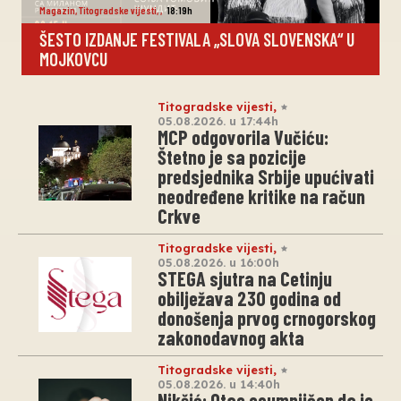
Magazin
,
Titogradske vijesti
,
,
18:19h
ŠESTO IZDANJE FESTIVALA „SLOVA SLOVENSKA“ U
MOJKOVCU
Titogradske vijesti
,
05.08.2026. u 17:44h
MCP odgovorila Vučiću:
Štetno je sa pozicije
predsjednika Srbije upućivati
neodređene kritike na račun
Crkve
Titogradske vijesti
,
05.08.2026. u 16:00h
STEGA sjutra na Cetinju
obilježava 230 godina od
donošenja prvog crnogorskog
zakonodavnog akta
Titogradske vijesti
,
05.08.2026. u 14:40h
Nikšić: Otac osumnjičen da je