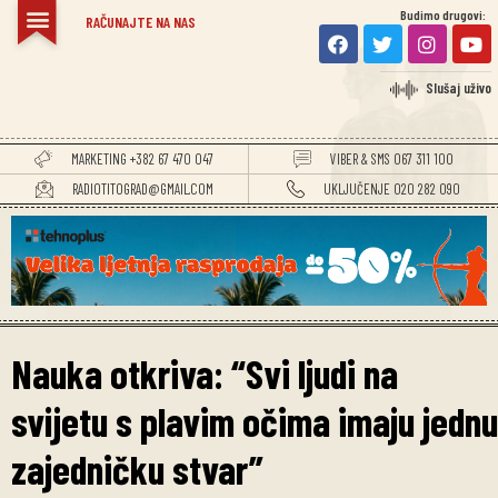
Budimo drugovi:
RAČUNAJTE NA NAS
Slušaj uživo
MARKETING +382 67 470 047
VIBER & SMS 067 311 100
RADIOTITOGRAD@GMAIL.COM
UKLJUČENJE 020 282 090
Nauka otkriva: “Svi ljudi na
svijetu s plavim očima imaju jednu
zajedničku stvar”