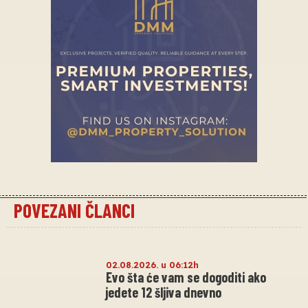
POVEZANI ČLANCI
02.08.2026. u 06:12h
Evo šta će vam se dogoditi ako
jedete 12 šljiva dnevno