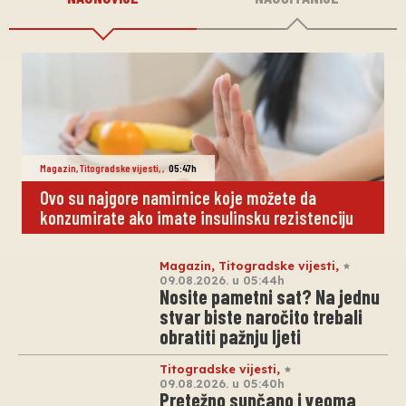
Magazin
,
Titogradske vijesti
,
,
05:47h
Ovo su najgore namirnice koje možete da
konzumirate ako imate insulinsku rezistenciju
Magazin
,
Titogradske vijesti
,
09.08.2026. u 05:44h
Nosite pametni sat? Na jednu
stvar biste naročito trebali
obratiti pažnju ljeti
Titogradske vijesti
,
09.08.2026. u 05:40h
Pretežno sunčano i veoma