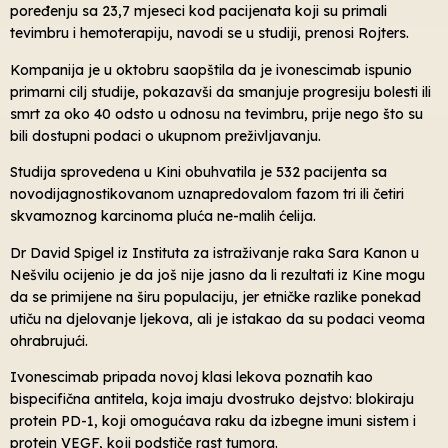
poređenju sa 23,7 mjeseci kod pacijenata koji su primali
tevimbru i hemoterapiju, navodi se u studiji, prenosi Rojters.
Kompanija je u oktobru saopštila da je ivonescimab ispunio
primarni cilj studije, pokazavši da smanjuje progresiju bolesti ili
smrt za oko 40 odsto u odnosu na tevimbru, prije nego što su
bili dostupni podaci o ukupnom preživljavanju.
Studija sprovedena u Kini obuhvatila je 532 pacijenta sa
novodijagnostikovanom uznapredovalom fazom tri ili četiri
skvamoznog karcinoma pluća ne-malih ćelija.
Dr David Spigel iz Instituta za istraživanje raka Sara Kanon u
Nešvilu ocijenio je da još nije jasno da li rezultati iz Kine mogu
da se primijene na širu populaciju, jer etničke razlike ponekad
utiču na djelovanje ljekova, ali je istakao da su podaci veoma
ohrabrujući.
Ivonescimab pripada novoj klasi lekova poznatih kao
bispecifična antitela, koja imaju dvostruko dejstvo: blokiraju
protein PD-1, koji omogućava raku da izbegne imuni sistem i
protein VEGF, koji podstiče rast tumora.