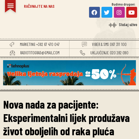
Budimo drugovi:
RAČUNAJTE NA NAS
Slušaj uživo
MARKETING +382 67 470 047
VIBER & SMS 067 311 100
RADIOTITOGRAD@GMAIL.COM
UKLJUČENJE 020 282 090
Nova nada za pacijente:
Eksperimentalni lijek produžava
život oboljelih od raka pluća