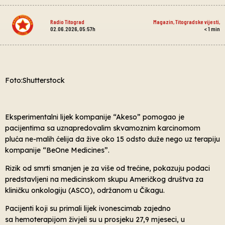
Radio Titograd
Magazin
,
Titogradske vijesti
,
02.06.2026, 05:57h
< 1
min
Foto:Shutterstock
Eksperimentalni lijek kompanije “Akeso” pomogao je
pacijentima sa uznapredovalim skvamoznim karcinomom
pluća ne-malih ćelija da žive oko 15 odsto duže nego uz terapiju
kompanije “BeOne Medicines”.
Rizik od smrti smanjen je za više od trećine, pokazuju podaci
predstavljeni na medicinskom skupu Američkog društva za
kliničku onkologiju (ASCO), održanom u Čikagu.
Pacijenti koji su primali lijek ivonescimab zajedno
sa hemoterapijom živjeli su u prosjeku 27,9 mjeseci, u