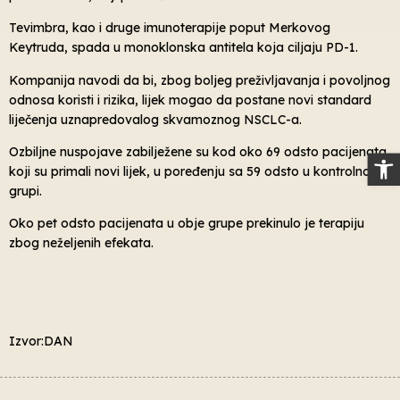
Tevimbra, kao i druge imunoterapije poput Merkovog
Keytruda, spada u monoklonska antitela koja ciljaju PD-1.
Kompanija navodi da bi, zbog boljeg preživljavanja i povoljnog
odnosa koristi i rizika, lijek mogao da postane novi standard
liječenja uznapredovalog skvamoznog NSCLC-a.
Ozbiljne nuspojave zabilježene su kod oko 69 odsto pacijenata
Op
koji su primali novi lijek, u poređenju sa 59 odsto u kontrolnoj
grupi.
Oko pet odsto pacijenata u obje grupe prekinulo je terapiju
zbog neželjenih efekata.
Izvor:DAN