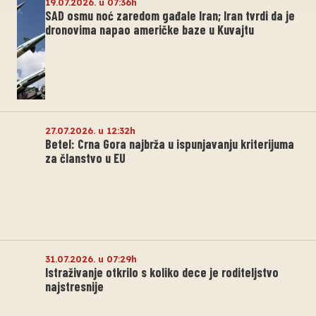
19.07.2026. u 07:36h
SAD osmu noć zaredom gađale Iran; Iran tvrdi da je
dronovima napao američke baze u Kuvajtu
27.07.2026. u 12:32h
Betel: Crna Gora najbrža u ispunjavanju kriterijuma
za članstvo u EU
31.07.2026. u 07:29h
Istraživanje otkrilo s koliko dece je roditeljstvo
najstresnije