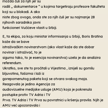
možda čuli za njih jer su
radili „ dokumentarce “ u kojima targetiraju profesore fakulteta
koji su u blokadi. A ako
niste zbog ovoga, onda ste za njih čuli jer su najmanje 28
njihovih saradnika javni
funkcioneri Vučićeve vlasti u Srbiji.
E, ta ekipa, za koju ministar informisanja u Srbiji, Boris Bratina
kaže da se bave
istraživačkim novinarstvom (ako vlast kaže da ste dobar
novinar i istraživač, to je
sigurno tako, to je esencija novinarstva) uzela je da analizira
referendum.
Ukratko, sve ste to pročitali u Vijestima , iznijeli su gomilu
bljuvotina, fašizma i laži iz
gorepomenutog paketa koji se otvara svakog maja.
Reagovala je jedino Agencija za
audiovizuelne medijske usluge (AMU) koja je pokrenula
postupke protiv TV Adria i TV
Prva. TV Adria i TV Prva su povratnici u kršenju pravila. Njih je
AMU već upozoravala i