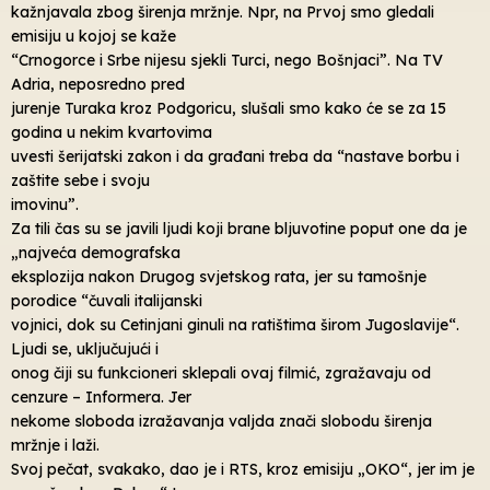
kažnjavala zbog širenja mržnje. Npr, na Prvoj smo gledali
emisiju u kojoj se kaže
“Crnogorce i Srbe nijesu sjekli Turci, nego Bošnjaci”. Na TV
Adria, neposredno pred
jurenje Turaka kroz Podgoricu, slušali smo kako će se za 15
godina u nekim kvartovima
uvesti šerijatski zakon i da građani treba da “nastave borbu i
zaštite sebe i svoju
imovinu”.
Za tili čas su se javili ljudi koji brane bljuvotine poput one da je
„najveća demografska
eksplozija nakon Drugog svjetskog rata, jer su tamošnje
porodice “čuvali italijanski
vojnici, dok su Cetinjani ginuli na ratištima širom Jugoslavije“.
Ljudi se, uključujući i
onog čiji su funkcioneri sklepali ovaj filmić, zgražavaju od
cenzure – Informera. Jer
nekome sloboda izražavanja valjda znači slobodu širenja
mržnje i laži.
Svoj pečat, svakako, dao je i RTS, kroz emisiju „OKO“, jer im je