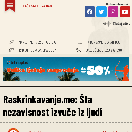
Budimo drugovi:
RAČUNAJTE NA NAS
Slušaj uživo
MARKETING +382 67 470 047
VIBER & SMS 067 311 100
RADIOTITOGRAD@GMAIL.COM
UKLJUČENJE 020 282 090
Raskrinkavanje.me: Šta
nezavisnost izvuče iz ljudi
Radio Titograd
Titogradske vijesti
,