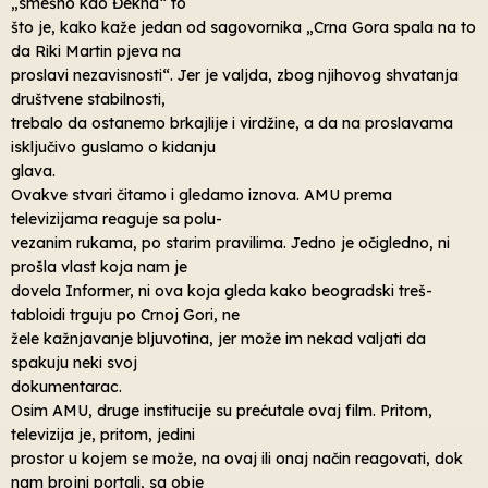
„smešno kao Đekna“ to
što je, kako kaže jedan od sagovornika „Crna Gora spala na to
da Riki Martin pjeva na
proslavi nezavisnosti“. Jer je valjda, zbog njihovog shvatanja
društvene stabilnosti,
trebalo da ostanemo brkajlije i virdžine, a da na proslavama
isključivo guslamo o kidanju
glava.
Ovakve stvari čitamo i gledamo iznova. AMU prema
televizijama reaguje sa polu-
vezanim rukama, po starim pravilima. Jedno je očigledno, ni
prošla vlast koja nam je
dovela Informer, ni ova koja gleda kako beogradski treš-
tabloidi trguju po Crnoj Gori, ne
žele kažnjavanje bljuvotina, jer može im nekad valjati da
spakuju neki svoj
dokumentarac.
Osim AMU, druge institucije su prećutale ovaj film. Pritom,
televizija je, pritom, jedini
prostor u kojem se može, na ovaj ili onaj način reagovati, dok
nam brojni portali, sa obje