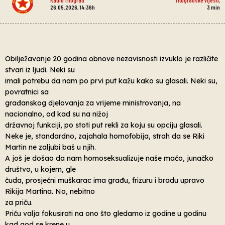
26.05.2026, 14:36h
3
min
Obilježavanje 20 godina obnove nezavisnosti izvuklo je različite
stvari iz ljudi. Neki su
imali potrebu da nam po prvi put kažu kako su glasali. Neki su,
povratnici sa
građanskog djelovanja za vrijeme ministrovanja, na
nacionalno, od kad su na nižoj
državnoj funkciji, po stoti put rekli za koju su opciju glasali.
Neke je, standardno, zajahala homofobija, strah da se Riki
Martin ne zaljubi baš u njih.
A još je došao da nam homoseksualizuje naše mačo, junačko
društvo, u kojem, gle
čuda, prosječni muškarac ima građu, frizuru i bradu upravo
Rikija Martina. No, nebitno
za priču.
Priču valja fokusirati na ono što gledamo iz godine u godinu
kad god se krene u