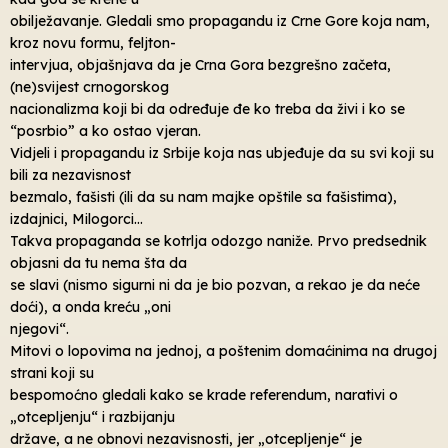
obilježavanje. Gledali smo propagandu iz Crne Gore koja nam,
kroz novu formu, feljton-
intervjua, objašnjava da je Crna Gora bezgrešno začeta,
(ne)svijest crnogorskog
nacionalizma koji bi da određuje đe ko treba da živi i ko se
“posrbio” a ko ostao vjeran.
Vidjeli i propagandu iz Srbije koja nas ubjeđuje da su svi koji su
bili za nezavisnost
bezmalo, fašisti (ili da su nam majke opštile sa fašistima),
izdajnici, Milogorci…
Takva propaganda se kotrlja odozgo naniže. Prvo predsednik
objasni da tu nema šta da
se slavi (nismo sigurni ni da je bio pozvan, a rekao je da neće
doći), a onda kreću „oni
njegovi“.
Mitovi o lopovima na jednoj, a poštenim domaćinima na drugoj
strani koji su
bespomoćno gledali kako se krade referendum, narativi o
„otcepljenju“ i razbijanju
države, a ne obnovi nezavisnosti, jer „otcepljenje“ je