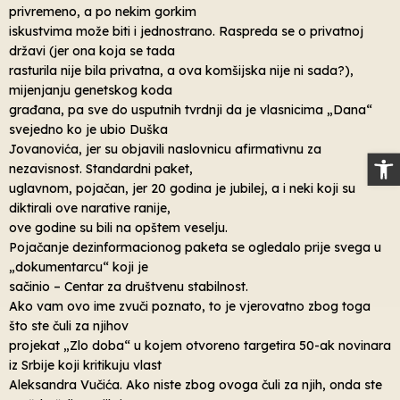
privremeno, a po nekim gorkim
iskustvima može biti i jednostrano. Raspreda se o privatnoj
državi (jer ona koja se tada
rasturila nije bila privatna, a ova komšijska nije ni sada?),
mijenjanju genetskog koda
građana, pa sve do usputnih tvrdnji da je vlasnicima „Dana“
svejedno ko je ubio Duška
Jovanovića, jer su objavili naslovnicu afirmativnu za
Op
nezavisnost. Standardni paket,
uglavnom, pojačan, jer 20 godina je jubilej, a i neki koji su
diktirali ove narative ranije,
ove godine su bili na opštem veselju.
Pojačanje dezinformacionog paketa se ogledalo prije svega u
„dokumentarcu“ koji je
sačinio – Centar za društvenu stabilnost.
Ako vam ovo ime zvuči poznato, to je vjerovatno zbog toga
što ste čuli za njihov
projekat „Zlo doba“ u kojem otvoreno targetira 50-ak novinara
iz Srbije koji kritikuju vlast
Aleksandra Vučića. Ako niste zbog ovoga čuli za njih, onda ste