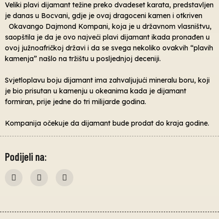
Veliki plavi dijamant težine preko dvadeset karata, predstavljen
je danas u Bocvani, gdje je ovaj dragoceni kamen i otkriven
Okavango Dajmond Kompani, koja je u državnom vlasništvu,
saopštila je da je ovo najveći plavi dijamant ikada pronađen u
ovoj južnoafričkoj državi i da se svega nekoliko ovakvih “plavih
kamenja” našlo na tržištu u posljednjoj deceniji.
Svjetloplavu boju dijamant ima zahvaljujući mineralu boru, koji
je bio prisutan u kamenju u okeanima kada je dijamant
formiran, prije jedne do tri milijarde godina.
Kompanija očekuje da dijamant bude prodat do kraja godine.
Podijeli na: