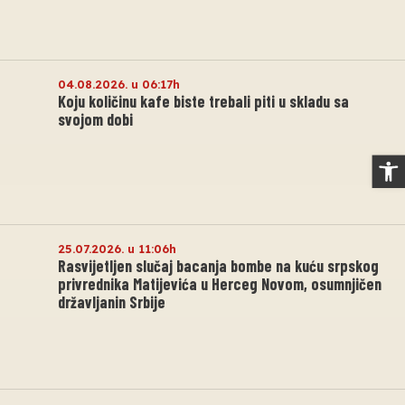
04.08.2026. u 06:17h
Koju količinu kafe biste trebali piti u skladu sa
svojom dobi
Op
25.07.2026. u 11:06h
Rasvijetljen slučaj bacanja bombe na kuću srpskog
privrednika Matijevića u Herceg Novom, osumnjičen
državljanin Srbije