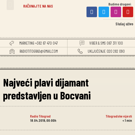
Budimo drugovi:
TITOGRADSKE VIJESTI
RAČUNAJTE NA NAS
Slušaj uživo
MARKETING +382 67 470 047
VIBER & SMS 067 311 100
RADIOTITOGRAD@GMAIL.COM
UKLJUČENJE 020 282 090
Najveći plavi dijamant
predstavljen u Bocvani
Radio Titograd
Titogradske vijesti
18.04.2019, 00:00h
< 1
min