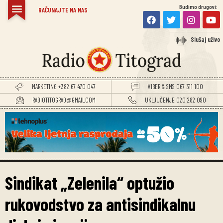
Budimo drugovi:
RAČUNAJTE NA NAS
Slušaj uživo
MARKETING +382 67 470 047
VIBER & SMS 067 311 100
RADIOTITOGRAD@GMAIL.COM
UKLJUČENJE 020 282 090
Sindikat „Zelenila“ optužio
rukovodstvo za antisindikalnu