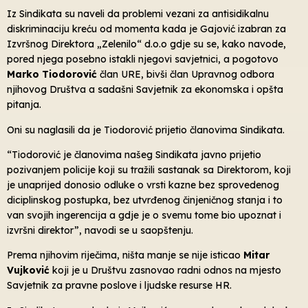
Iz Sindikata su naveli da problemi vezani za antisidikalnu
diskriminaciju kreću od momenta kada je Gajović izabran za
Izvršnog Direktora „Zelenilo“ d.o.o gdje su se, kako navode,
pored njega posebno istakli njegovi savjetnici, a pogotovo
Marko Tiodorović
član URE, bivši član Upravnog odbora
njihovog Društva a sadašni Savjetnik za ekonomska i opšta
pitanja.
Oni su naglasili da je Tiodorović prijetio članovima Sindikata.
“Tiodorović je članovima našeg Sindikata javno prijetio
pozivanjem policije koji su tražili sastanak sa Direktorom, koji
je unaprijed donosio odluke o vrsti kazne bez sprovedenog
diciplinskog postupka, bez utvrđenog činjeničnog stanja i to
van svojih ingerencija a gdje je o svemu tome bio upoznat i
izvršni direktor”, navodi se u saopštenju.
Prema njihovim riječima, ništa manje se nije isticao
Mitar
Vujković
koji je u Društvu zasnovao radni odnos na mjesto
Savjetnik za pravne poslove i ljudske resurse HR.