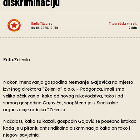
diskriminaciju
Radio Titograd
Titogradske vijesti
,
04.06.2026, 12:17h
2
min
Foto:Zelenilo
Nakon imenovanja gospodina
Nemanje Gajovića
na mjesto
izvršnog direktora “Zelenilo” d.o.o. – Podgorica, imali smo
velika očekivanja, kako od novog rukovodstva, tako i od
samog gospodina Gajovića, saopšteno je iz Sindikalne
organizacije radnika “Zelenilo”.
Nažalost, kako su kazali, gospodin Gajović se posebno istakao
kada je u pitanju antisindikalna diskriminacija kako on tako i
njegovi savjetnici.