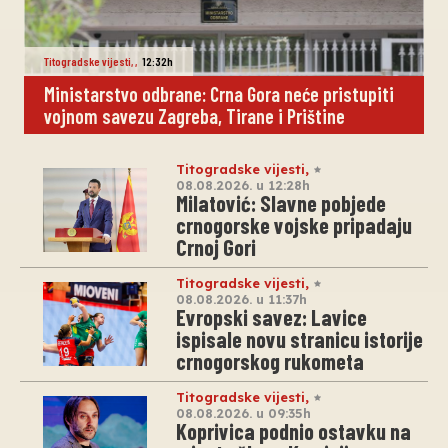
Titogradske vijesti
,
,
12:32h
Ministarstvo odbrane: Crna Gora neće pristupiti
vojnom savezu Zagreba, Tirane i Prištine
Titogradske vijesti
,
08.08.2026. u 12:28h
Milatović: Slavne pobjede
crnogorske vojske pripadaju
Crnoj Gori
Titogradske vijesti
,
08.08.2026. u 11:37h
Evropski savez: Lavice
ispisale novu stranicu istorije
crnogorskog rukometa
Titogradske vijesti
,
08.08.2026. u 09:35h
Koprivica podnio ostavku na