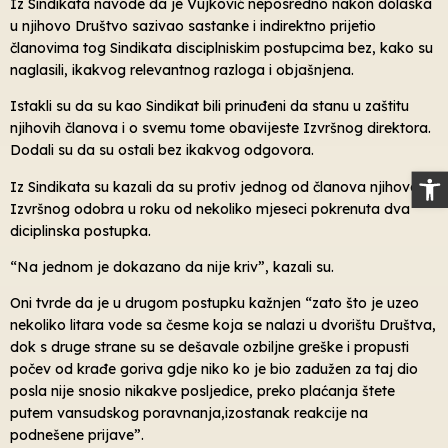
Iz Sindikata navode da je Vujković neposredno nakon dolaska
u njihovo Društvo sazivao sastanke i indirektno prijetio
članovima tog Sindikata disciplniskim postupcima bez, kako su
naglasili, ikakvog relevantnog razloga i objašnjena.
Istakli su da su kao Sindikat bili prinuđeni da stanu u zaštitu
njihovih članova i o svemu tome obavijeste Izvršnog direktora.
Dodali su da su ostali bez ikakvog odgovora.
Op
Iz Sindikata su kazali da su protiv jednog od članova njihovog
Izvršnog odobra u roku od nekoliko mjeseci pokrenuta dva
diciplinska postupka.
“Na jednom je dokazano da nije kriv”, kazali su.
Oni tvrde da je u drugom postupku kažnjen “zato što je uzeo
nekoliko litara vode sa česme koja se nalazi u dvorištu Društva,
dok s druge strane su se dešavale ozbiljne greške i propusti
počev od krađe goriva gdje niko ko je bio zadužen za taj dio
posla nije snosio nikakve posljedice, preko plaćanja štete
putem vansudskog poravnanja,izostanak reakcije na
podnešene prijave”.