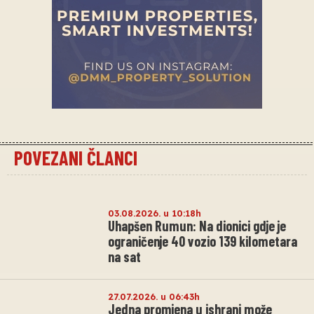
POVEZANI ČLANCI
03.08.2026. u 10:18h
Uhapšen Rumun: Na dionici gdje je
ograničenje 40 vozio 139 kilometara
na sat
27.07.2026. u 06:43h
Jedna promjena u ishrani može