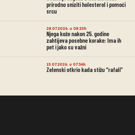
prirodno sniziti holesterol i pomoći
srcu
28.07.2026. u 08:25h
Njega kože nakon 25. godine
zahtijeva posebne korake: Ima ih
pet i jako su važni
15.07.2026. u 07:36h
Zelenski otkrio kada stižu “rafali”