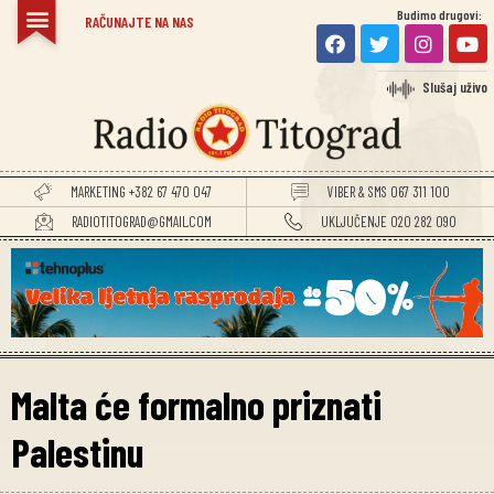
Budimo drugovi:
RAČUNAJTE NA NAS
Slušaj uživo
MARKETING +382 67 470 047
VIBER & SMS 067 311 100
RADIOTITOGRAD@GMAIL.COM
UKLJUČENJE 020 282 090
Malta će formalno priznati
Palestinu