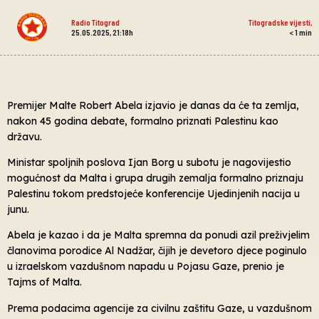
Radio Titograd
Titogradske vijesti
,
25.05.2025, 21:18h
< 1
min
Premijer Malte Robert Abela izjavio je danas da će ta zemlja,
nakon 45 godina debate, formalno priznati Palestinu kao
državu.
Ministar spoljnih poslova Ijan Borg u subotu je nagovijestio
mogućnost da Malta i grupa drugih zemalja formalno priznaju
Palestinu tokom predstojeće konferencije Ujedinjenih nacija u
junu.
Abela je kazao i da je Malta spremna da ponudi azil preživjelim
članovima porodice Al Nadžar, čijih je devetoro djece poginulo
u izraelskom vazdušnom napadu u Pojasu Gaze, prenio je
Tajms of Malta.
Prema podacima agencije za civilnu zaštitu Gaze, u vazdušnom