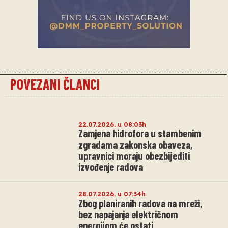
POVEZANI ČLANCI
22.07.2026. u 08:03h
Zamjena hidrofora u stambenim
zgradama zakonska obaveza,
upravnici moraju obezbijediti
izvođenje radova
28.07.2026. u 07:34h
Zbog planiranih radova na mreži,
bez napajanja električnom
energijom će ostati.