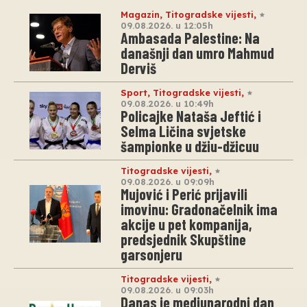
Magazin
,
Titogradske vijesti
,
09.08.2026. u 12:05h
Ambasada Palestine: Na
današnji dan umro Mahmud
Derviš
Sport
,
Titogradske vijesti
,
09.08.2026. u 10:49h
Policajke Nataša Jeftić i
Selma Ličina svjetske
šampionke u džiu-džicuu
Titogradske vijesti
,
09.08.2026. u 09:09h
Mujović i Perić prijavili
imovinu: Gradonačelnik ima
akcije u pet kompanija,
predsjednik Skupštine
garsonjeru
Titogradske vijesti
,
09.08.2026. u 09:03h
Danas je medjunarodni dan