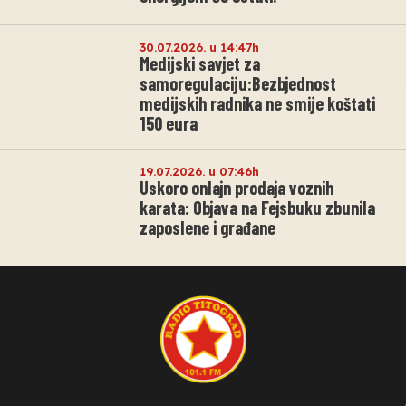
30.07.2026. u 14:47h
Medijski savjet za
samoregulaciju:Bezbjednost
medijskih radnika ne smije koštati
150 eura
19.07.2026. u 07:46h
Uskoro onlajn prodaja voznih
karata: Objava na Fejsbuku zbunila
zaposlene i građane