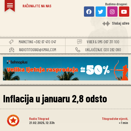
Budimo drugovi:
RAČUNAJTE NA NAS
Slušaj uživo
MARKETING +382 67 470 047
VIBER & SMS 067 311 100
RADIOTITOGRAD@GMAIL.COM
UKLJUČENJE 020 282 090
Inflacija u januaru 2,8 odsto
Radio Titograd
Titogradske vijesti
,
21.02.2025, 12:33h
< 1
min