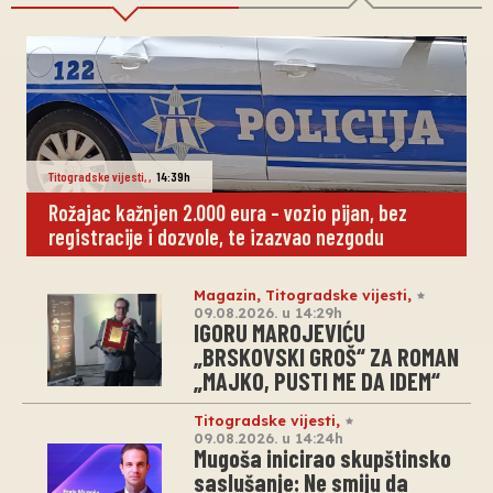
Titogradske vijesti
,
,
14:39h
Rožajac kažnjen 2.000 eura – vozio pijan, bez
registracije i dozvole, te izazvao nezgodu
Magazin
,
Titogradske vijesti
,
09.08.2026. u 14:29h
IGORU MAROJEVIĆU
„BRSKOVSKI GROŠ“ ZA ROMAN
„MAJKO, PUSTI ME DA IDEM“
Titogradske vijesti
,
09.08.2026. u 14:24h
Mugoša inicirao skupštinsko
saslušanje: Ne smiju da