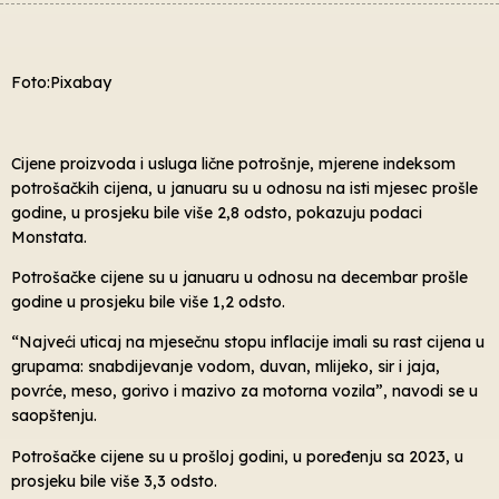
Foto:Pixabay
Cijene proizvoda i usluga lične potrošnje, mjerene indeksom
potrošačkih cijena, u januaru su u odnosu na isti mjesec prošle
godine, u prosjeku bile više 2,8 odsto, pokazuju podaci
Monstata.
Potrošačke cijene su u januaru u odnosu na decembar prošle
godine u prosjeku bile više 1,2 odsto.
“Najveći uticaj na mjesečnu stopu inflacije imali su rast cijena u
grupama: snabdijevanje vodom, duvan, mlijeko, sir i jaja,
povrće, meso, gorivo i mazivo za motorna vozila”, navodi se u
saopštenju.
Potrošačke cijene su u prošloj godini, u poređenju sa 2023, u
prosjeku bile više 3,3 odsto.