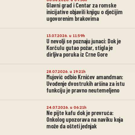
Glavni grad i Centar za romske
inicijative objavili knjigu o dječijim
ugovorenim brakovima
13.07.2026. u 11:59h
U nevolji se poznaju junaci: Dok je
Korčulu gutao požar, stigla je
dirljiva poruka iz Crne Gore
28.07.2026. u 19:21h
Mujović odbio Krnićev amandman:
Uvođenje dvostrukih aršina za istu
funkciju je pravno neutemeljeno
24.07.2026. u 06:21h
Ne pijte kafu dok je prevruća:
Onkolog upozorava na naviku koja
može da ošteti jednjak