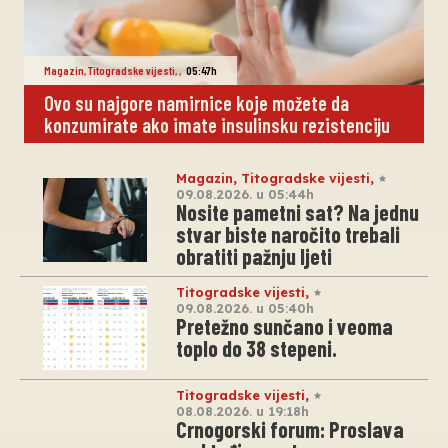
Magazin
,
Titogradske vijesti
,
,
05:47h
Ovo su najgore namirnice koje možete da
konzumirate ako imate insulinsku rezistenciju
Magazin
,
Titogradske vijesti
,
09.08.2026. u 05:44h
Nosite pametni sat? Na jednu
stvar biste naročito trebali
obratiti pažnju ljeti
Titogradske vijesti
,
09.08.2026. u 05:40h
Pretežno sunčano i veoma
toplo do 38 stepeni.
Titogradske vijesti
,
08.08.2026. u 19:18h
Crnogorski forum: Proslava