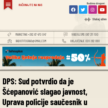
Budimo drugovi:
RAČUNAJTE NA NAS
Slušaj uživo
MARKETING +382 67 470 047
VIBER & SMS 067 311 100
RADIOTITOGRAD@GMAIL.COM
UKLJUČENJE 020 282 090
DPS: Sud potvrdio da je
Šćepanović slagao javnost,
Uprava policije saučesnik u