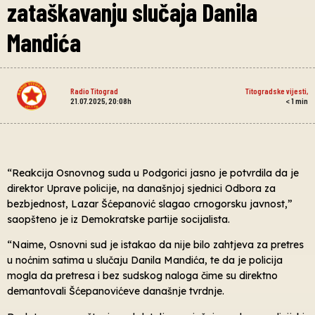
zataškavanju slučaja Danila
Mandića
Radio Titograd
Titogradske vijesti
,
21.07.2025, 20:08h
< 1
min
“Reakcija Osnovnog suda u Podgorici jasno je potvrdila da je
direktor Uprave policije, na današnjoj sjednici Odbora za
bezbjednost, Lazar Šćepanović slagao crnogorsku javnost,”
saopšteno je iz Demokratske partije socijalista.
“Naime, Osnovni sud je istakao da nije bilo zahtjeva za pretres
u noćnim satima u slučaju Danila Mandića, te da je policija
mogla da pretresa i bez sudskog naloga čime su direktno
demantovali Šćepanovićeve današnje tvrdnje.