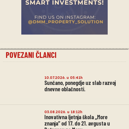
POVEZANI ČLANCI
10.07.2026. u 05:41h
Sunčano, ponegdje uz slab razvoj
dnevne oblačnosti.
03.08.2026. u 18:12h
Inovativna ljetnja škola „More
znanja” od 17. do 21. avgusta u