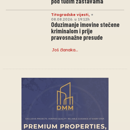
pod tuđim zastavama
Titogradske vijesti
,
08.08.2026. u 19:12h
Oduzimanje imovine stečene
kriminalom i prije
pravosnažne presude
Još članaka…