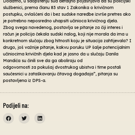
Dodatno, u saopštenju sud detaljno pojašnjava da su policijski
službenici, prema članu 83 stav 1 Zakonika o krivičnom
postupku, ovlašćeni da i bez sudske naredbe izvrše pretres ako
je potrebno neposredno uhapsiti učinioca krivičnog djela.
Zbog svega navedenog, postavlja se pitanje za čiji interes i
račun je policija čekala sudski nalog, koji nije morala da ima u
konkretnom slučaju zbog hitnosti koju je situacija zahtijevala? I
drugo, još važnije pitanje, kakvu poruku UP šalje potencijalnim
učiniocima krivičnih djela kad je jasno da u slučaju Danila
Mandića su činili sve da ga aboliraju od
odgovornosti za pokušaj dvostrukog ubistva i time postali
saučesnici u zataškavanju čitavog događaja”, pitanja su
postavljena iz DPS-a.
Podijeli na: