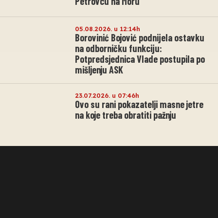
Petrovcu na Moru
05.08.2026. u 12:14h
Borovinić Bojović podnijela ostavku
na odborničku funkciju:
Potpredsjednica Vlade postupila po
mišljenju ASK
23.07.2026. u 07:46h
Ovo su rani pokazatelji masne jetre
na koje treba obratiti pažnju