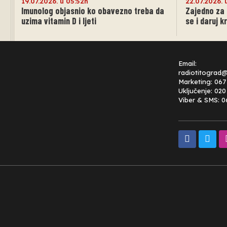
19.07.2026. u 05:52h
22.07.2026. 
Imunolog objasnio ko obavezno treba da
Zajedno za d
uzima vitamin D i ljeti
se i daruj k
Email:
radiotitograd
Marketing: 067
Uključenje: 02
Viber & SMS: 0