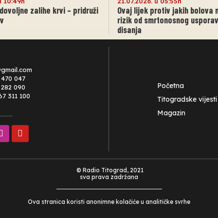
u 10:49h
21.07.2026. u 05:55h
ovoljne zalihe krvi – pridruži
Ovaj lijek protiv jakih bolova 
rv
rizik od smrtonosnog uspora
disanja
@gmail.com
 470 047
Početna
0 282 090
67 311 100
Titogradske vijesti
Magazin
© Radio Titograd, 2021
sva prava zadržana
Ova stranica koristi anonimne kolačiće u analitičke svrhe