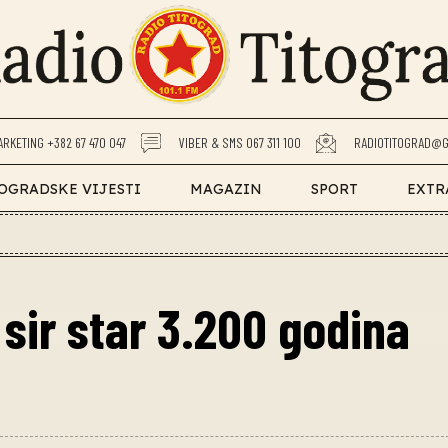
ARKETING +382 67 470 047
VIBER & SMS 067 311 100
RADIOTITOGRAD@G
OGRADSKE VIJESTI
MAGAZIN
SPORT
EXTR
sir star 3.200 godina