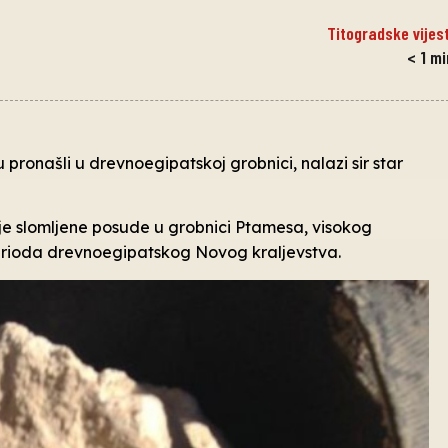
Titogradske vijest
< 1
mi
su pronašli u drevnoegipatskoj grobnici, nalazi sir star
je slomljene posude u grobnici Ptamesa, visokog
rioda drevnoegipatskog Novog kraljevstva.