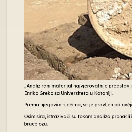
„Analizirani materijal najvjerovatnije predstavl
Enriko Greko sa Univerziteta u Kataniji.
Prema njegovim riječima, sir je pravljen od ovčje
Osim sira, istraživači su tokom analiza pronašli
brucelozu.