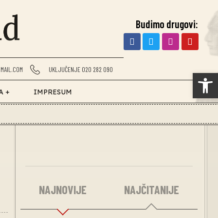
Budimo drugovi:
MAIL.COM
UKLJUČENJE 020 282 090
Op
A +
IMPRESUM
NAJNOVIJE
NAJČITANIJE