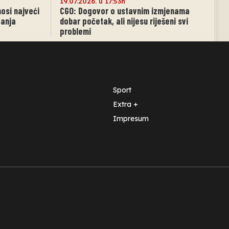
19.07.2026. u 17:53h
nosi najveći
CGO: Dogovor o ustavnim izmjenama
vanja
dobar početak, ali nijesu riješeni svi
problemi
Sport
Extra +
Impresum