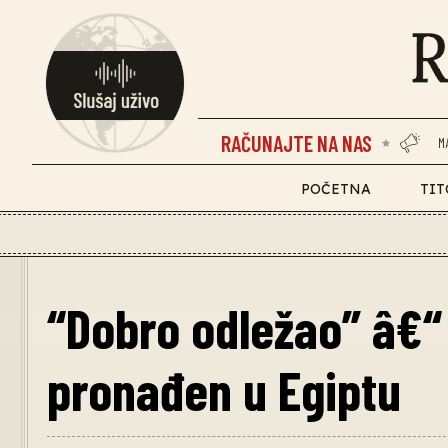
RAČUNAJTE NA NAS
M
POČETNA
TIT
“Dobro odležao” â€“ 
pronađen u Egiptu