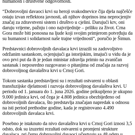
humanosti i društvene odgovornosti.
“Dobrovoljni davaoci krvi su heroji svakodnevice čija djela najčešće
ostaju izvan reflektora javnosti, ali njihov doprinos ima neprocjenjiv
značaj za zdravstveni sistem i društvo u cjelini. Darujući krv, oni
daruju vrijeme, pažnju i ono najvrijednije – priliku za život. Crna
Gora može biti ponosna na ljude koji svojim primjerom potvrđuju da
su humanost i solidarnost naše trajne vrijednosti“, poručio je Šimun.
Predstavnici dobrovoljnih davalaca krvi izrazili su zadovoljstvo
održanim sastankom, ocjenjujući ga istorijskim, imajući u vidu da je
ovo prvi put da ih je jedan ministar zdravlja primio na zvaničan
sastanak i neposredno razgovarao o pitanjima od značaja za razvoj
dobrovoljnog davalaštva krvi u Crnoj Gori.
Tokom sastanka predstavljeni su i rezultati ostvareni u oblasti
transfuzijske djelatnosti i razvoja dobrovoljnog davalaštva krvi. U
periodu od 1. januara do 1. juna 2026. godine prikupljeno je ukupno
9.000 jedinica krvi, od čega je 4.808 jedinica obezbijeđeno od
dobrovoljnih davalaca, što predstavlja značajan napredak u odnosu
na isti period prethodne godine, kada je registrovano 4.490
dobrovoljnih davalaca krvi.
Posebno je istaknuto da nivo davalaštva krvi u Crnoj Gori iznosi 3,5
odsto, dok su izuzetni rezultati ostvareni u promjeni strukture
davalaca, pri čemu dobrovoljni davaoci učestvuju sa 48 odsto u