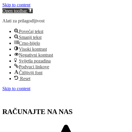
Skip to content
Open toolbar
Alati za prilagodljivost
Povećaj tekst
Smanji tekst
Crno-bijelo
Visoki kontrast
Negativni kontrast
Svijetla pozadina
Podvuci linkove
Čitljiviji font
Reset
Skip to content
RAČUNAJTE NA NAS