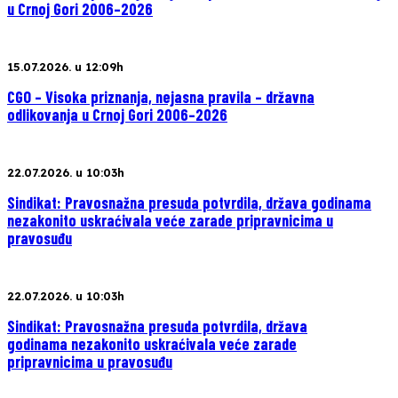
u Crnoj Gori 2006–2026
15.07.2026. u 12:09h
CGO – Visoka priznanja, nejasna pravila – državna
odlikovanja u Crnoj Gori 2006–2026
22.07.2026. u 10:03h
Sindikat: Pravosnažna presuda potvrdila, država godinama
nezakonito uskraćivala veće zarade pripravnicima u
pravosuđu
22.07.2026. u 10:03h
Sindikat: Pravosnažna presuda potvrdila, država
godinama nezakonito uskraćivala veće zarade
pripravnicima u pravosuđu