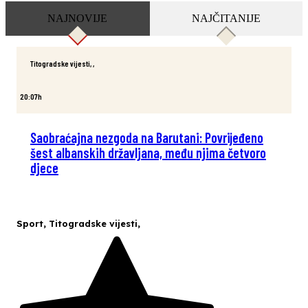
NAJNOVIJE
NAJČITANIJE
Titogradske vijesti
,
,
20:07h
Saobraćajna nezgoda na Barutani: Povrijeđeno
šest albanskih državljana, među njima četvoro
djece
Sport
,
Titogradske vijesti
,