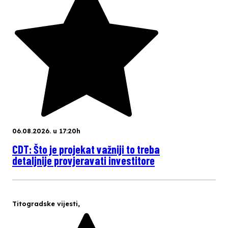
06.08.2026. u 17:20h
CDT: Što je projekat važniji to treba
detaljnije provjeravati investitore
Titogradske vijesti
,