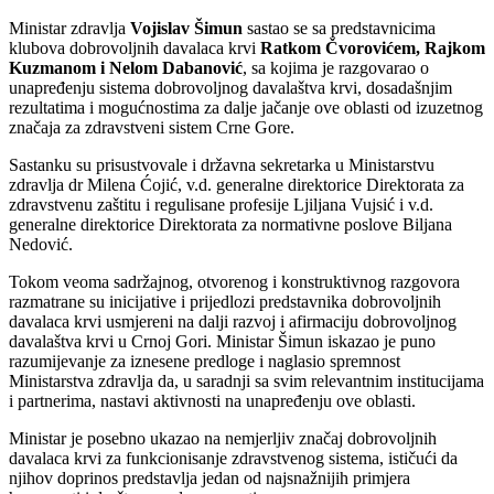
Ministar zdravlja
Vojislav Šimun
sastao se sa predstavnicima
klubova dobrovoljnih davalaca krvi
Ratkom Čvorovićem, Rajkom
Kuzmanom i Nelom Dabanović
, sa kojima je razgovarao o
unapređenju sistema dobrovoljnog davalaštva krvi, dosadašnjim
rezultatima i mogućnostima za dalje jačanje ove oblasti od izuzetnog
značaja za zdravstveni sistem Crne Gore.
Sastanku su prisustvovale i državna sekretarka u Ministarstvu
zdravlja dr Milena Ćojić, v.d. generalne direktorice Direktorata za
zdravstvenu zaštitu i regulisane profesije Ljiljana Vujsić i v.d.
generalne direktorice Direktorata za normativne poslove Biljana
Nedović.
Tokom veoma sadržajnog, otvorenog i konstruktivnog razgovora
razmatrane su inicijative i prijedlozi predstavnika dobrovoljnih
davalaca krvi usmjereni na dalji razvoj i afirmaciju dobrovoljnog
davalaštva krvi u Crnoj Gori. Ministar Šimun iskazao je puno
razumijevanje za iznesene predloge i naglasio spremnost
Ministarstva zdravlja da, u saradnji sa svim relevantnim institucijama
i partnerima, nastavi aktivnosti na unapređenju ove oblasti.
Ministar je posebno ukazao na nemjerljiv značaj dobrovoljnih
davalaca krvi za funkcionisanje zdravstvenog sistema, ističući da
njihov doprinos predstavlja jedan od najsnažnijih primjera