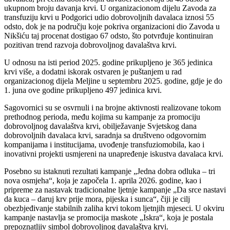
ukupnom broju davanja krvi. U organizacionom dijelu Zavoda za
transfuziju krvi u Podgorici udio dobrovoljnih davalaca iznosi 55
odsto, dok je na području koje pokriva organizacioni dio Zavoda u
Nikšiću taj procenat dostigao 67 odsto, što potvrđuje kontinuiran
pozitivan trend razvoja dobrovoljnog davalaštva krvi.
U odnosu na isti period 2025. godine prikupljeno je 365 jedinica
krvi više, a dodatni iskorak ostvaren je puštanjem u rad
organizacionog dijela Meljine u septembru 2025. godine, gdje je do
1. juna ove godine prikupljeno 497 jedinica krvi.
Sagovornici su se osvrnuli i na brojne aktivnosti realizovane tokom
prethodnog perioda, među kojima su kampanje za promociju
dobrovoljnog davalaštva krvi, obilježavanje Svjetskog dana
dobrovoljnih davalaca krvi, saradnja sa društveno odgovornim
kompanijama i institucijama, uvođenje transfuziomobila, kao i
inovativni projekti usmjereni na unapređenje iskustva davalaca krvi.
Posebno su istaknuti rezultati kampanje „Jedna dobra odluka – tri
nova osmjeha“, koja je započela 1. aprila 2026. godine, kao i
pripreme za nastavak tradicionalne ljetnje kampanje „Da srce nastavi
da kuca – daruj krv prije mora, pijeska i sunca“, čiji je cilj
obezbjeđivanje stabilnih zaliha krvi tokom ljetnjih mjeseci. U okviru
kampanje nastavlja se promocija maskote „Iskra“, koja je postala
prepoznatljiv simbol dobrovoljnog davalaštva krvi.