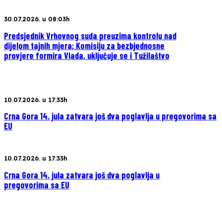
30.07.2026. u 08:03h
Predsjednik Vrhovnog suda preuzima kontrolu nad
dijelom tajnih mjera; Komisiju za bezbjednosne
provjere formira Vlada, uključuje se i Tužilaštvo
10.07.2026. u 17:33h
Crna Gora 14. jula zatvara još dva poglavlja u pregovorima sa
EU
10.07.2026. u 17:33h
Crna Gora 14. jula zatvara još dva poglavlja u
pregovorima sa EU