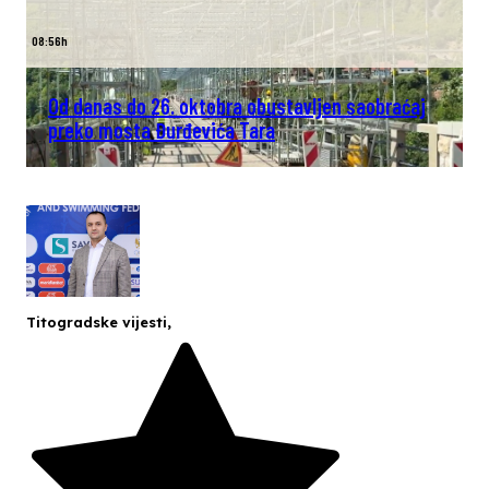
08:56h
Od danas do 26. oktobra obustavljen saobraćaj
preko mosta Đurđevića Tara
Titogradske vijesti
,