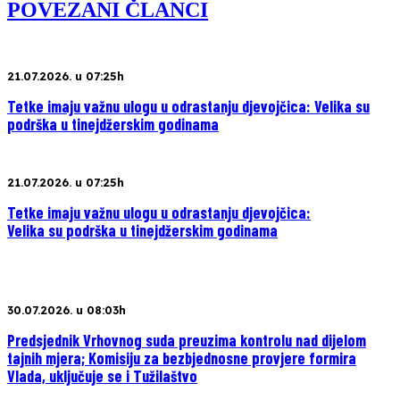
POVEZANI ČLANCI
21.07.2026. u 07:25h
Tetke imaju važnu ulogu u odrastanju djevojčica: Velika su
podrška u tinejdžerskim godinama
21.07.2026. u 07:25h
Tetke imaju važnu ulogu u odrastanju djevojčica:
Velika su podrška u tinejdžerskim godinama
30.07.2026. u 08:03h
Predsjednik Vrhovnog suda preuzima kontrolu nad dijelom
tajnih mjera; Komisiju za bezbjednosne provjere formira
Vlada, uključuje se i Tužilaštvo