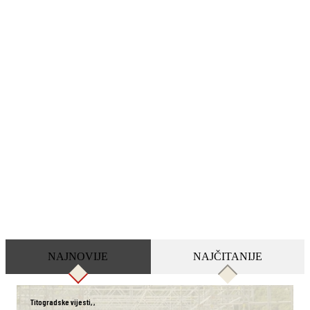
NAJNOVIJE
NAJČITANIJE
Titogradske vijesti
,
,