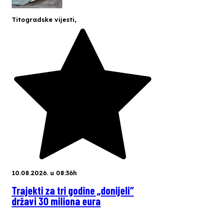
Titogradske vijesti
,
10.08.2026. u 08:36h
Trajekti za tri godine „donijeli“
državi 30 miliona eura