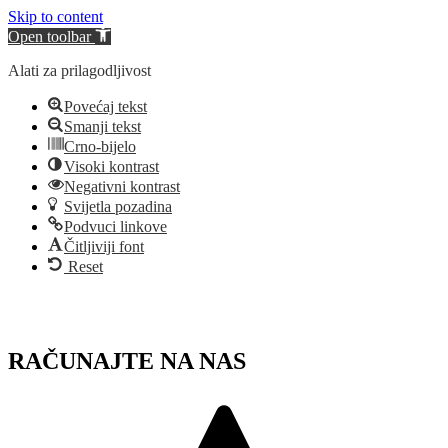
Skip to content
Open toolbar
Alati za prilagodljivost
Povećaj tekst
Smanji tekst
Crno-bijelo
Visoki kontrast
Negativni kontrast
Svijetla pozadina
Podvuci linkove
Čitljiviji font
Reset
Skip
to
content
RAČUNAJTE NA NAS